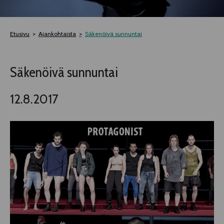
TELTTALAB
Etusivu
Ajankohtaista
Säkenöivä sunnuntai
OFF TAMPERE
Säkenöivä sunnuntai
TAPAHTUMIEN YÖ
12.8.2017
MUU OHJELMISTO