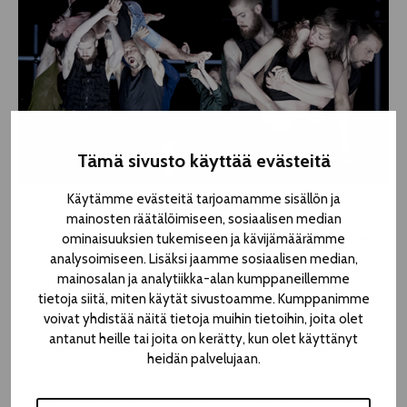
Tämä sivusto käyttää evästeitä
Päivä alkaa jo puolilta päivin, kun Pakkahuoneella starttaa
Käytämme evästeitä tarjoamamme sisällön ja
mainosten räätälöimiseen, sosiaalisen median
klo 12 Svenska Teaternin
Peggy Pickit ser Guds ansikte
.
ominaisuuksien tukemiseen ja kävijämäärämme
Ruotsalaisen Lumor Teaterin vaikuttava
People Respect Me
analysoimiseen. Lisäksi jaamme sosiaalisen median,
Now
nähdään Teatterimontussa klo 13 ja Riihimäen
mainosalan ja analytiikka-alan kumppaneillemme
Teatterin
Puolustusvoimat, rakastettuni
TT Frenckellissä klo
tietoja siitä, miten käytät sivustoamme. Kumppanimme
14.
voivat yhdistää näitä tietoja muihin tietoihin, joita olet
antanut heille tai joita on kerätty, kun olet käyttänyt
Teatterikesän huipentaa ruotsalaisen Cullberg-baletin
heidän palvelujaan.
suurteos
Protagonist
Tampere-talon Isossa salissa klo 17.