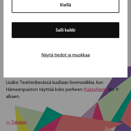
OFF Tampere -ohjelmistossa kiinalainen teatteriryhmä
Kiellä
Fudan Drama Troupe esittää toisen kerran fyysisen
1925 •
Me
-esityksensä Tampereen Ylioppilasteatterilla klo 14.
Lisäksi OFF Tampereen ohjelmistossa nähdään Suomen
Salli kaikki
100-vuotisjuhlavuoden esityksiä, kuten Eliisa-
teatterin
Talvisodan naiskohtaloita Tampereella
Aleksanterin
koulun juhlasalissa klo 14 ja Teatteriyhdistys Sokkelon ja
Näytä tiedot ja muokkaa
Näkövammaisteatterin
Valkoisen kepin matkassa
Teatteri La
Stradassa klo 18. Katso koko sunnuntain OFF Tampere -
ohjelmisto
täällä
.
Lisäksi Teatterikesässä kuullaan livemusiikkia, kun
Hämeenpuiston täyttää koko perheen
Puistofiesta
klo 11
alkaen.
<< Takaisin