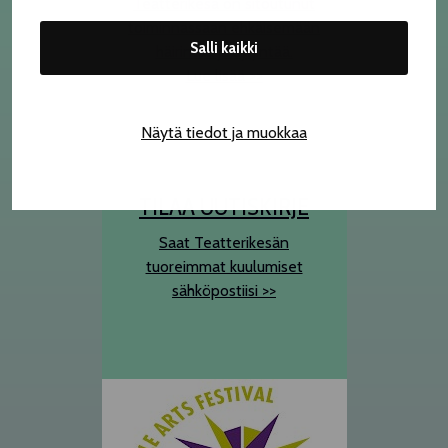
Teatterikesä on sitoutunut
toiminnassaan ehkäisemään
Salli kaikki
häirintää ja syrjintää.
Lue lisää >>
Näytä tiedot ja muokkaa
TILAA UUTISKIRJE
Saat Teatterikesän
tuoreimmat kuulumiset
sähköpostiisi >>