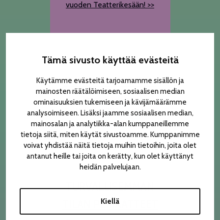
vuoden Teatterikesään! >>
Tämä sivusto käyttää evästeitä
TUNNISTA TUNTIIN
Käytämme evästeitä tarjoamamme sisällön ja
mainosten räätälöimiseen, sosiaalisen median
Pääohjelmiston ja
ominaisuuksien tukemiseen ja kävijämäärämme
TelttaLabin 2026 esitykset
analysoimiseen. Lisäksi jaamme sosiaalisen median,
tunnista tuntiin >>
mainosalan ja analytiikka-alan kumppaneillemme
tietoja siitä, miten käytät sivustoamme. Kumppanimme
voivat yhdistää näitä tietoja muihin tietoihin, joita olet
antanut heille tai joita on kerätty, kun olet käyttänyt
heidän palvelujaan.
TURVALLISEMMAN
Kiellä
TILAN PERIAATTEET