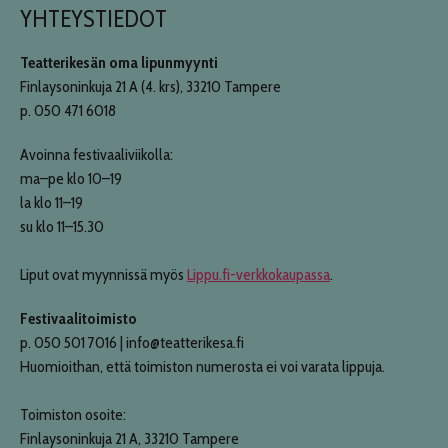
YHTEYSTIEDOT
Teatterikesän oma lipunmyynti
Finlaysoninkuja 21 A (4. krs), 33210 Tampere
p. 050 471 6018
Avoinna festivaaliviikolla:
ma–pe klo 10–19
la klo 11–19
su klo 11–15.30
Liput ovat myynnissä myös
Lippu.fi-verkkokaupassa
.
Festivaalitoimisto
p. 050 501 7016 | info@teatterikesa.fi
Huomioithan, että toimiston numerosta ei voi varata lippuja.
Toimiston osoite:
Finlaysoninkuja 21 A, 33210 Tampere