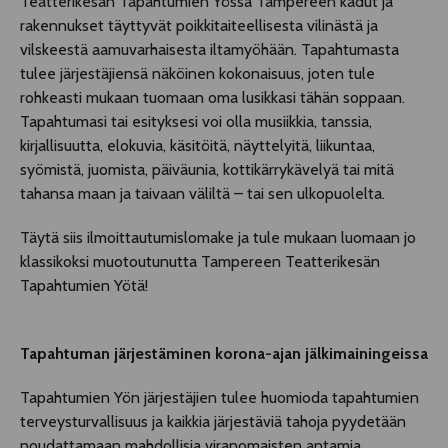
Teatterikesän Tapahtumien Yössä Tampereen kadut ja
rakennukset täyttyvät poikkitaiteellisesta vilinästä ja
vilskeestä aamuvarhaisesta iltamyöhään. Tapahtumasta
tulee järjestäjiensä näköinen kokonaisuus, joten tule
rohkeasti mukaan tuomaan oma lusikkasi tähän soppaan.
Tapahtumasi tai esityksesi voi olla musiikkia, tanssia,
kirjallisuutta, elokuvia, käsitöitä, näyttelyitä, liikuntaa,
syömistä, juomista, päiväunia, kottikärrykävelyä tai mitä
tahansa maan ja taivaan väliltä – tai sen ulkopuolelta.
Täytä siis ilmoittautumislomake ja tule mukaan luomaan jo
klassikoksi muotoutunutta Tampereen Teatterikesän
Tapahtumien Yötä!
Tapahtuman järjestäminen korona-a
jan jälkimainingeissa
Tapahtumien Yön järjestäjien tulee huomioda tapahtumien
terveysturvallisuus ja kaikkia järjestäviä tahoja pyydetään
noudattamaan mahdollisia viranomaisten antamia