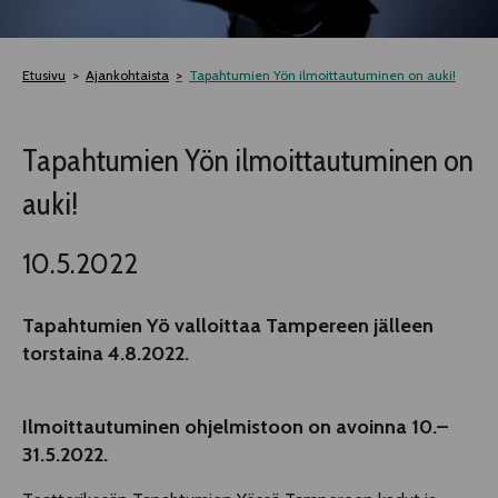
TELTTALAB
Etusivu
Ajankohtaista
Tapahtumien Yön ilmoittautuminen on auki!
OFF TAMPERE
Tapahtumien Yön ilmoittautuminen on
TAPAHTUMIEN YÖ
auki!
MUU OHJELMISTO
10.5.2022
Tapahtumien Yö
valloittaa Tampereen
jälleen
torstaina
4
.8.202
2
.
Ilmoittautuminen ohjelmistoon on avoinna
10
.–
31.5.202
2
.