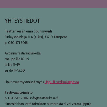
YHTEYSTIEDOT
Teatterikesän oma lipunmyynti
Finlaysoninkuja 21 A (4. krs), 33210 Tampere
p. 050 471 6018
Avoinna festivaaliviikolla:
ma–pe klo 10–19
la klo 11–19
su klo 11–15.30
Liput ovat myynnissä myös
Lippu.fi-verkkokaupassa
.
Festivaalitoimisto
p. 050 501 7016 | info@teatterikesa.fi
Huomioithan, että toimiston numerosta ei voi varata lippuja.