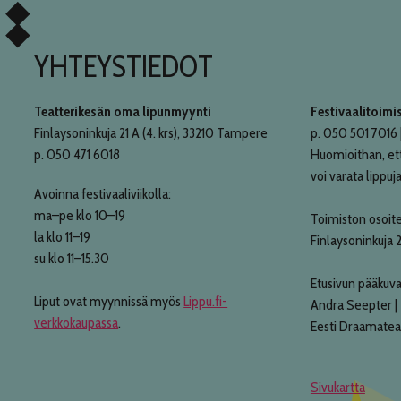
YHTEYSTIEDOT
Teatterikesän oma lipunmyynti
Festivaalitoimi
Finlaysoninkuja 21 A (4. krs), 33210 Tampere
p. 050 501 7016 |
p. 050 471 6018
Huomioithan, et
voi varata lippuja
Avoinna festivaaliviikolla:
ma–pe klo 10–19
Toimiston osoite
la klo 11–19
Finlaysoninkuja 
su klo 11–15.30
Etusivun pääkuva
Liput ovat myynnissä myös
Lippu.fi-
Andra Seepter |
verkkokaupassa
.
Eesti Draamatea
Sivukartta