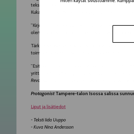
miten käytät sivustoamme. Kumppanimm
tekstiä jollekulle. Esityksessä ei kuitenkaan selväs
Kuka siis on päähenkilö (protagonist) ja kenelle tek
”Kirjoitin runot ollessani kriisissä itseni kanssa, mu
olentona kriisin hetkellä. Yksi niistä taas kertoo 
Tärkeässä osassa
Protagonist
-teoksessa on myös E
toimii esityksessä tavallaan käännekohtana.
”Esityksen ensimmäisessä osassa ollaan jumissa hi
yrittää tehdä yhteistyötä ja päästää irti mennees
Revolution
toimii tässä sillan tavoin, että ollaan yh
Protagonist
Tampere-talon Isossa salissa sunnunt
Liput ja lisätiedot
- Teksti Iida Uuppo
- Kuva Nina Andersson