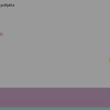
 pohjalta.
en
.