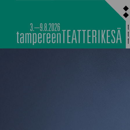
Siirry
sisältöön
3.–9.8.2026
PÄÄOHJELMISTO
TAPAHTUMIEN YÖ