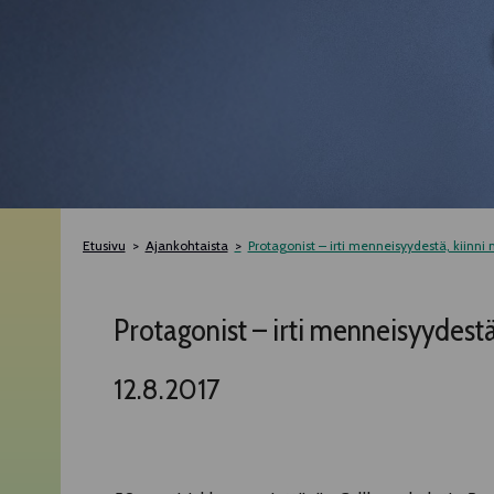
Etusivu
Ajankohtaista
Protagonist – irti menneisyydestä, kiinni
Protagonist – irti menneisyydestä
12.8.2017