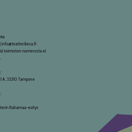
sto
 info@teatterikesa.fi
tä toimiston numerosta ei
.
:
21 A, 33210 Tampere
:
terin Rahamaa-esitys