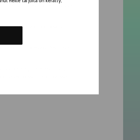
t heille tai joita on kerätty,
 Dintheristä vai kenties kertojasta?
stä ja yksilöstä kollektiivisena
uvaa erittäin vahvaksi.
Revolution
kappaleen myötä ihmiset alkavat
nko nykyhetkessä toisten kanssa.