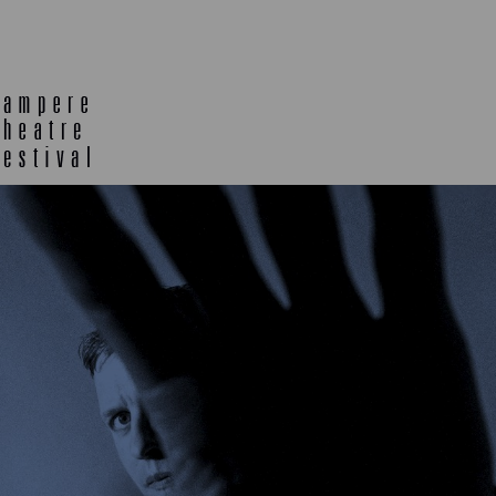
TELTTALAB
OFF TA
MUU OHJELMISTO