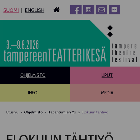
Siirry
SUOMI
ENGLISH
sisältöön
3.–9.8.2026
OHJELMISTO
LIPUT
INFO
MEDIA
Etusivu
Ohjelmisto
Tapahtumien Yö
Elokuun tähtiyö
PÄÄOHJELMISTO
ELOKUUN TÄHTIYÖ