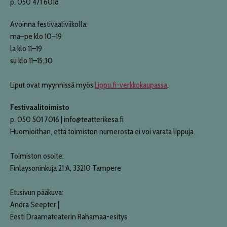
p. 050 471 6018
Avoinna festivaaliviikolla:
ma–pe klo 10–19
la klo 11–19
su klo 11–15.30
Liput ovat myynnissä myös
Lippu.fi-verkkokaupassa
.
Festivaalitoimisto
p. 050 501 7016 | info@teatterikesa.fi
Huomioithan, että toimiston numerosta ei voi varata lippuja.
Toimiston osoite:
Finlaysoninkuja 21 A, 33210 Tampere
Etusivun pääkuva:
Andra Seepter |
Eesti Draamateaterin Rahamaa-esitys