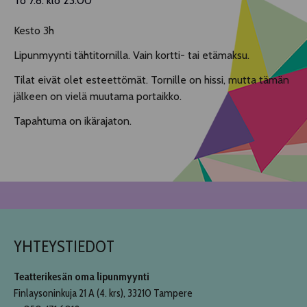
To 7.8. klo 23.00
Kesto 3h
Lipunmyynti tähtitornilla. Vain kortti- tai etämaksu.
Tilat eivät olet esteettömät. Tornille on hissi, mutta tämän
jälkeen on vielä muutama portaikko.
Tapahtuma on ikärajaton.
YHTEYSTIEDOT
Teatterikesän oma lipunmyynti
Finlaysoninkuja 21 A (4. krs), 33210 Tampere