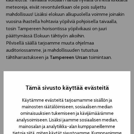
meteoreja, eivät revontuletkaan ole pois suljettu
mahdollisuus! Lisäksi elokuun alkupuolella voimme joinakin
vuosina ihastella hohtavia yöpilviä pohjoisella taivaalla,
tosin Tampereen horisontissa yöpilvikausi on juuri
päättymässä Elokuun tähtiyön aikoihin.
Pilvisellä säällä tarjoamme muuta ohjelmaa
auditoriossamme, ja mahdollisuuden tutustua
tähtiharrastukseen ja
Tampereen Ursan
toimintaan.
Tämä sivusto käyttää evästeitä
Käytämme evästeitä tarjoamamme sisällön ja
mainosten räätälöimiseen, sosiaalisen median
ominaisuuksien tukemiseen ja kävijämäärämme
analysoimiseen. Lisäksi jaamme sosiaalisen median,
mainosalan ja analytiikka-alan kumppaneillemme
tietoja siitä, miten käytät sivustoamme. Kumppanimme