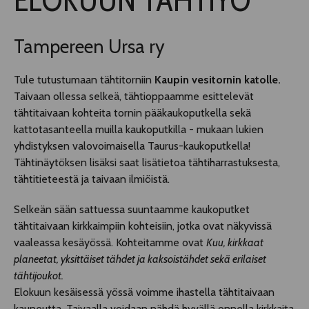
TELTTALAB
Tampereen Ursa ry
OFF TAMPERE
Tule tutustumaan tähtitorniin
Kaupin vesitornin katolle.
Taivaan ollessa selkeä, tähtioppaamme esittelevät
TAPAHTUMIEN YÖ
tähtitaivaan kohteita tornin pääkaukoputkella sekä
kattotasanteella muilla kaukoputkilla - mukaan lukien
yhdistyksen valovoimaisella Taurus-kaukoputkella!
MUU OHJELMISTO
Tähtinäytöksen lisäksi saat lisätietoa tähtiharrastuksesta,
tähtitieteestä ja taivaan ilmiöistä.
Selkeän sään sattuessa suuntaamme kaukoputket
tähtitaivaan kirkkaimpiin kohteisiin, jotka ovat näkyvissä
vaaleassa kesäyössä. Kohteitamme ovat
Kuu, kirkkaat
planeetat, yksittäiset tähdet ja kaksoistähdet sekä erilaiset
tähtijoukot.
Elokuun kesäisessä yössä voimme ihastella tähtitaivaan
kauneutta. Taivaalla voidaan nähdä hyvällä onnella kirkkaita