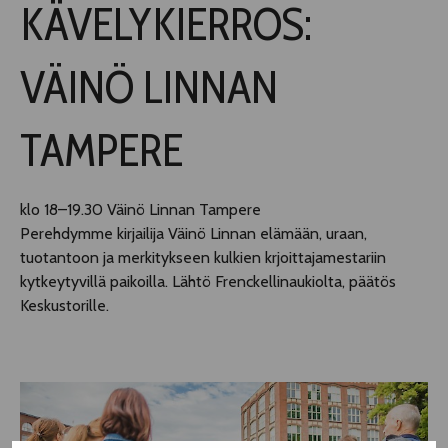
KÄVELYKIERROS:
TELTTALAB
VÄINÖ LINNAN
OFF TAMPERE
TAMPERE
TAPAHTUMIEN YÖ
klo 18–19.30 Väinö Linnan Tampere
MUU OHJELMISTO
Perehdymme kirjailija Väinö Linnan elämään, uraan,
tuotantoon ja merkitykseen kulkien krjoittajamestariin
kytkeytyvillä paikoilla. Lähtö Frenckellinaukiolta, päätös
Keskustorille.