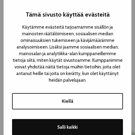
Tämä sivusto käyttää evästeitä
Käytämme evästeitä tarjoamamme sisällön ja
mainosten räätälöimiseen, sosiaalisen median
ominaisuuksien tukemiseen ja kävijämäärämme
analysoimiseen. Lisäksi jaamme sosiaalisen median,
mainosalan ja analytiikka-alan kumppaneillemme
©
Laura Vanzo
tietoja siitä, miten käytät sivustoamme. Kumppanimme
voivat yhdistää näitä tietoja muihin tietoihin, joita olet
antanut heille tai joita on kerätty, kun olet käyttänyt
| FRENCKELLINAUKIO
heidän palvelujaan.
15 € aikuiset | 5 € lapset (7–15 v) | alle 7-vuotiaat maksutta.
Kiellä
To 7.8. klo 18.00
OSTA LIPPU
Kesto 1h 30min
Salli kaikki