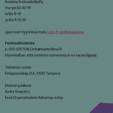
Avoinna festivaaliviikolla:
ma–pe klo 10–19
la klo 11–19
su klo 11–15.30
Liput ovat myynnissä myös
Lippu.fi-verkkokaupassa
.
Festivaalitoimisto
p. 050 501 7016 | info@teatterikesa.fi
Huomioithan, että toimiston numerosta ei voi varata lippuja.
Toimiston osoite:
Finlaysoninkuja 21 A, 33210 Tampere
Etusivun pääkuva:
Andra Seepter |
Eesti Draamateaterin Rahamaa-esitys