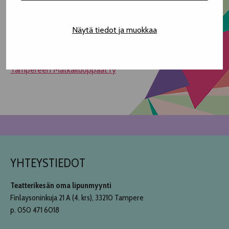
Tapahtuma ei ole esteetön.
Tapahtuma on ikärajaton.
Näytä tiedot ja muokkaa
Paikan päällä liput voi maksaa käteisellä (tasaraha) tai
MobilePayllä.
Tampereen Matkailuoppaat ry
YHTEYSTIEDOT
Teatterikesän oma lipunmyynti
Finlaysoninkuja 21 A (4. krs), 33210 Tampere
p. 050 471 6018