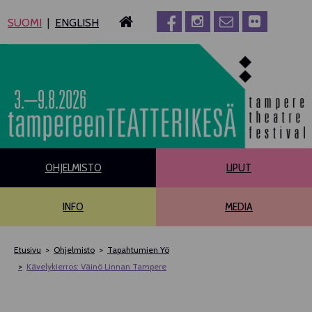
Siirry
SUOMI
ENGLISH
sisältöön
3.–9.8.2026
OHJELMISTO
LIPUT
INFO
MEDIA
Etusivu
Ohjelmisto
Tapahtumien Yö
Kävelykierros: Väinö Linnan Tampere
PÄÄOHJELMISTO