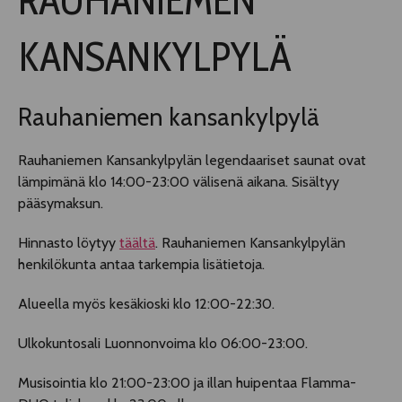
TELTTALAB
KANSANKYLPYLÄ
OFF TAMPERE
Rauhaniemen kansankylpylä
TAPAHTUMIEN YÖ
Rauhaniemen Kansankylpylän legendaariset saunat ovat
lämpimänä klo 14:00-23:00 välisenä aikana. Sisältyy
MUU OHJELMISTO
pääsymaksun.
Hinnasto löytyy
täältä
. Rauhaniemen Kansankylpylän
henkilökunta antaa tarkempia lisätietoja.
Alueella myös kesäkioski klo 12:00-22:30.
Ulkokuntosali Luonnonvoima klo 06:00-23:00.
Musisointia klo 21:00-23:00 ja illan huipentaa Flamma-