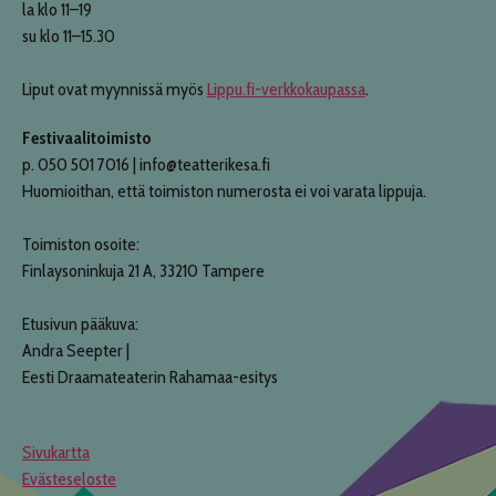
la klo 11–19
su klo 11–15.30
Liput ovat myynnissä myös
Lippu.fi-verkkokaupassa
.
Festivaalitoimisto
p. 050 501 7016 | info@teatterikesa.fi
Huomioithan, että toimiston numerosta ei voi varata lippuja.
Toimiston osoite:
Finlaysoninkuja 21 A, 33210 Tampere
Etusivun pääkuva:
Andra Seepter |
Eesti Draamateaterin Rahamaa-esitys
Sivukartta
Evästeseloste