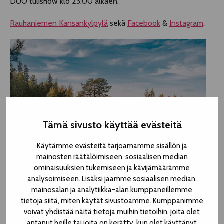
DUO tulishow klo 23:00 alkaen.
Rauhaniemen Kansankylpylä
sekä
Facebook
&
Instagram
.
Tämä sivusto käyttää evästeitä
Käytämme evästeitä tarjoamamme sisällön ja
mainosten räätälöimiseen, sosiaalisen median
ominaisuuksien tukemiseen ja kävijämäärämme
© Jussi Paakkinen
analysoimiseen. Lisäksi jaamme sosiaalisen median,
mainosalan ja analytiikka-alan kumppaneillemme
| RAUHANIEMEN KANSANKYLPYLÄ
tietoja siitä, miten käytät sivustoamme. Kumppanimme
voivat yhdistää näitä tietoja muihin tietoihin, joita olet
antanut heille tai joita on kerätty, kun olet käyttänyt
Rauhaniementie 23 b