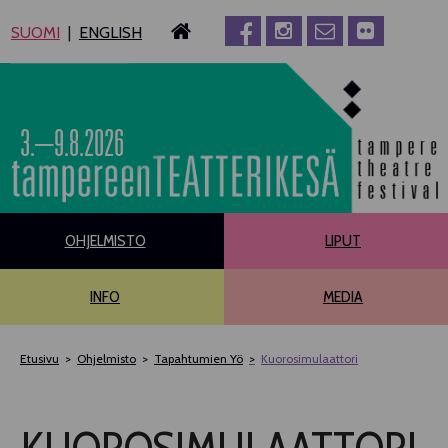
Siirry
SUOMI
ENGLISH
sisältöön
3.–9.8.2026
OHJELMISTO
LIPUT
INFO
MEDIA
Etusivu
Ohjelmisto
Tapahtumien Yö
Kuorosimulaattori
PÄÄOHJELMISTO
KUOROSIMULAATTORI