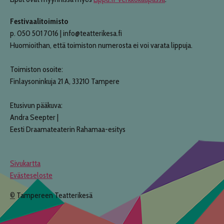
Festivaalitoimisto
p. 050 501 7016 | info@teatterikesa.fi
Huomioithan, että toimiston numerosta ei voi varata lippuja.
Toimiston osoite:
Finlaysoninkuja 21 A, 33210 Tampere
Etusivun pääkuva:
Andra Seepter |
Eesti Draamateaterin Rahamaa-esitys
Sivukartta
Evästeseloste
©
Tampereen Teatterikesä