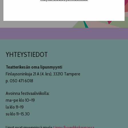
Kokonaiskesto klo 19.00-20.30
YHTEYSTIEDOT
Teatterikesän oma lipunmyynti
Finlaysoninkuja 21 A (4. krs), 33210 Tampere
p. 050 471 6018
Avoinna festivaaliviikolla:
ma–pe klo 10–19
la klo 11–19
su klo 11–15.30
Liput ovat myynnissä myös
Lippu.fi-verkkokaupassa
.