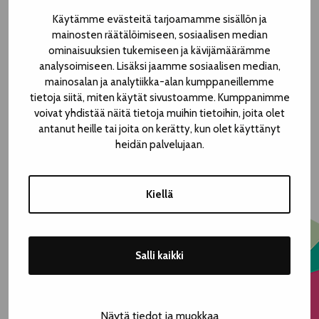
Käytämme evästeitä tarjoamamme sisällön ja
mainosten räätälöimiseen, sosiaalisen median
ominaisuuksien tukemiseen ja kävijämäärämme
analysoimiseen. Lisäksi jaamme sosiaalisen median,
mainosalan ja analytiikka-alan kumppaneillemme
tietoja siitä, miten käytät sivustoamme. Kumppanimme
voivat yhdistää näitä tietoja muihin tietoihin, joita olet
antanut heille tai joita on kerätty, kun olet käyttänyt
heidän palvelujaan.
© Tommi Raappana
Kiellä
| KOSKIPUISTO
Vapaa pääsy
Salli kaikki
To 8.8. klo 19.00
To 8.8. klo 20.00
Näytä tiedot ja muokkaa