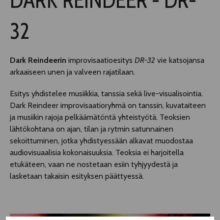
TELTTALAB
32
OFF TAMPERE
Dark Reindeerin
improvisaatioesitys
DR-32
vie katsojansa
arkaaiseen unen ja valveen rajatilaan.
TAPAHTUMIEN YÖ
Esitys yhdistelee musiikkia, tanssia sekä live-visualisointia.
Dark Reindeer improvisaatioryhmä on tanssin, kuvataiteen
MUU OHJELMISTO
ja musiikin rajoja pelkäämätöntä yhteistyötä. Teoksien
lähtökohtana on ajan, tilan ja rytmin satunnainen
sekoittuminen, jotka yhdistyessään alkavat muodostaa
audiovisuaalisia kokonaisuuksia. Teoksia ei harjoitella
etukäteen, vaan ne nostetaan esiin tyhjyydestä ja
lasketaan takaisin esityksen päättyessä.