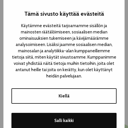
Tämä sivusto käyttää evästeitä
Käytämme evästeitä tarjoamamme sisällön ja
mainosten räätälöimiseen, sosiaalisen median
ominaisuuksien tukemiseen ja kävijämäärämme
analysoimiseen. Lisäksi jaamme sosiaalisen median,
mainosalan ja analytiikka-alan kumppaneillemme
tietoja siitä, miten käytät sivustoamme. Kumppanimme
voivat yhdistää näitä tietoja muihin tietoihin, joita olet
antanut heille tai joita on kerätty, kun olet käyttänyt
heidän palvelujaan.
| KULTTUURITALO LAIKKU, MUSIIKKISALI
Keskustori 4
Kiellä
Vapaa pääsy
To 7.8. klo 18.00
Salli kaikki