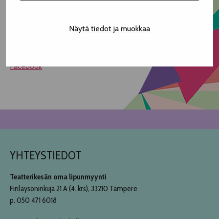
Kesto 45min
Tapahtuma on ikärajaton.
Näytä tiedot ja muokkaa
Tila on esteetön.
Instagram
Facebook
YHTEYSTIEDOT
Teatterikesän oma lipunmyynti
Finlaysoninkuja 21 A (4. krs), 33210 Tampere
p. 050 471 6018