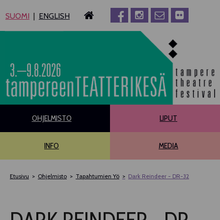
Siirry
SUOMI
ENGLISH
sisältöön
3.–9.8.2026
OHJELMISTO
LIPUT
INFO
MEDIA
Etusivu
Ohjelmisto
Tapahtumien Yö
Dark Reindeer - DR-32
PÄÄOHJELMISTO
DARK REINDEER - DR-