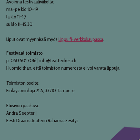
Avoinna festivaaliviikolla:
ma–pe klo 10–19
la klo 11–19
su klo 11–15.30
Liput ovat myynnissä myös
Lippu.fi-verkkokaupassa
.
Festivaalitoimisto
p. 050 501 7016 | info@teatterikesa.fi
Huomioithan, että toimiston numerosta ei voi varata lippuja.
Toimiston osoite:
Finlaysoninkuja 21 A, 33210 Tampere
Etusivun pääkuva:
Andra Seepter |
Eesti Draamateaterin Rahamaa-esitys