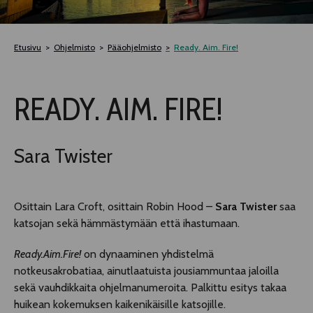
TELTTALAB
Etusivu
Ohjelmisto
Pääohjelmisto
Ready. Aim. Fire!
OFF TAMPERE
READY. AIM. FIRE!
TAPAHTUMIEN YÖ
MUU OHJELMISTO
Sara Twister
Osittain Lara Croft, osittain Robin Hood –
Sara Twister
saa
katsojan sekä hämmästymään että ihastumaan.
Ready.Aim.Fire!
on dynaaminen yhdistelmä
notkeusakrobatiaa, ainutlaatuista jousiammuntaa jaloilla
sekä vauhdikkaita ohjelmanumeroita. Palkittu esitys takaa
huikean kokemuksen kaikenikäisille katsojille.