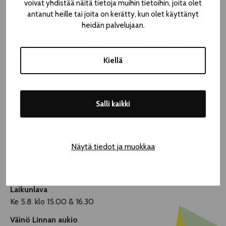
voivat yhdistää näitä tietoja muihin tietoihin, joita olet
antanut heille tai joita on kerätty, kun olet käyttänyt
heidän palvelujaan.
KESKIVIIKKONA LAIKUNLAVALLA /
TORSTAINA VÄINÖ LINNAN AUKIOLLA
Kiellä
Puutarhakatu 1 / Väinö Linnan aukio
Vapaa pääsy!
Salli kaikki
Ke 5.8. klo 15.00
Ke 5.8. klo 16.30
To 6.8. klo 12.00
Näytä tiedot ja muokkaa
To 6.8. klo 13.30
Kesto noin 30min
Laikunlava
Ke 5.8. klo 15.00 & 16.30
Väinö Linnan aukio