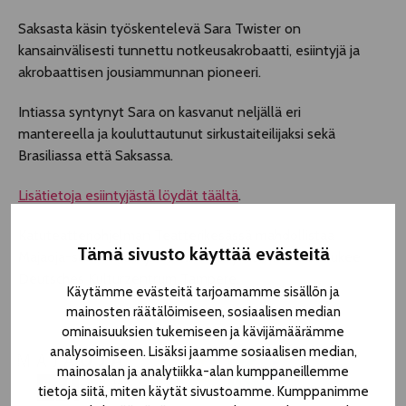
Saksasta käsin työskentelevä Sara Twister on
kansainvälisesti tunnettu notkeusakrobaatti, esiintyjä ja
akrobaattisen jousiammunnan pioneeri.
Intiassa syntynyt Sara on kasvanut neljällä eri
mantereella ja kouluttautunut sirkustaiteilijaksi sekä
Brasiliassa että Saksassa.
Lisätietoja esiintyjästä löydät täältä
.
Katuteatteriohjelman Teatterikesässä mahdollistaa
Tämä sivusto käyttää evästeitä
Majaoja-säätiö.
Ready.Aim.Fire!
-esityksen vierailua tukee
Deutsches Kulturzentrum Tampere.
Käytämme evästeitä tarjoamamme sisällön ja
mainosten räätälöimiseen, sosiaalisen median
ominaisuuksien tukemiseen ja kävijämäärämme
analysoimiseen. Lisäksi jaamme sosiaalisen median,
mainosalan ja analytiikka-alan kumppaneillemme
tietoja siitä, miten käytät sivustoamme. Kumppanimme