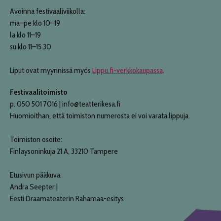
Avoinna festivaaliviikolla:
ma–pe klo 10–19
la klo 11–19
su klo 11–15.30
Liput ovat myynnissä myös
Lippu.fi-verkkokaupassa
.
Festivaalitoimisto
p. 050 501 7016 | info@teatterikesa.fi
Huomioithan, että toimiston numerosta ei voi varata lippuja.
Toimiston osoite:
Finlaysoninkuja 21 A, 33210 Tampere
Etusivun pääkuva:
Andra Seepter |
Eesti Draamateaterin Rahamaa-esitys