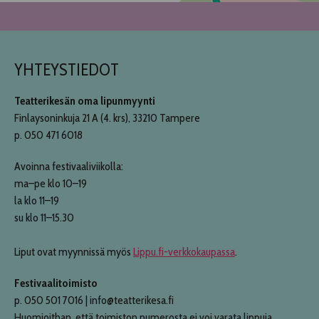
YHTEYSTIEDOT
Teatterikesän oma lipunmyynti
Finlaysoninkuja 21 A (4. krs), 33210 Tampere
p. 050 471 6018
Avoinna festivaaliviikolla:
ma–pe klo 10–19
la klo 11–19
su klo 11–15.30
Liput ovat myynnissä myös
Lippu.fi-verkkokaupassa
.
Festivaalitoimisto
p. 050 501 7016 | info@teatterikesa.fi
Huomioithan, että toimiston numerosta ei voi varata lippuja.