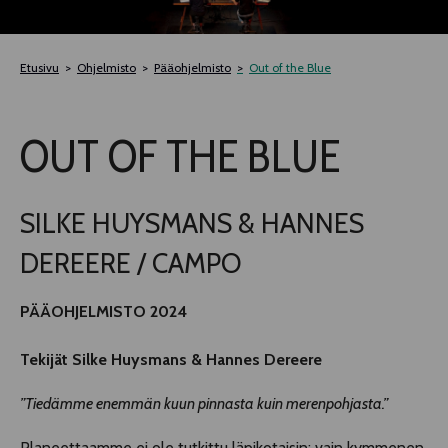
TELTTALAB
Etusivu
Ohjelmisto
Pääohjelmisto
Out of the Blue
OFF TAMPERE
OUT OF THE BLUE
TAPAHTUMIEN YÖ
MUU OHJELMISTO
SILKE HUYSMANS & HANNES
DEREERE / CAMPO
PÄÄOHJELMISTO 2024
Tekijät Silke Huysmans & Hannes Dereere
”Tiedämme enemmän kuun pinnasta kuin merenpohjasta.”
Planeettaamme ei ole tutkittu läpikotaisin: vain kymmenen