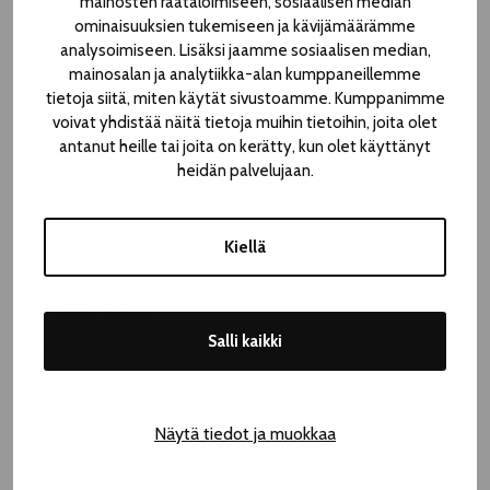
mainosten räätälöimiseen, sosiaalisen median
ominaisuuksien tukemiseen ja kävijämäärämme
analysoimiseen. Lisäksi jaamme sosiaalisen median,
mainosalan ja analytiikka-alan kumppaneillemme
tietoja siitä, miten käytät sivustoamme. Kumppanimme
voivat yhdistää näitä tietoja muihin tietoihin, joita olet
antanut heille tai joita on kerätty, kun olet käyttänyt
heidän palvelujaan.
Kiellä
TT FRENCKELL
Frenckellinaukio 2
Salli kaikki
44,00 / 38,00 € Teatterikesä | 48,10 / 42,10 € Lippu.fi
Ke 7.8. klo 19.30
OSTA LIPPU
Näytä tiedot ja muokkaa
To 8.8. klo 16.00
OSTA LIPPU