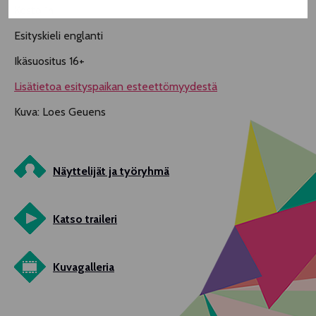
Kesto 1h
Esityskieli englanti
Ikäsuositus 16+
Lisätietoa esityspaikan esteettömyydestä
Kuva: Loes Geuens
Näyttelijät ja työryhmä
Katso traileri
Kuvagalleria