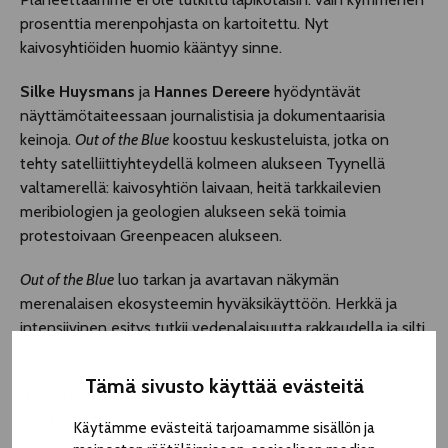
prosenttia merenpohjasta on kartoitettu. Nyt
kaivosyhtiöiden huomio kääntyy sinne.
Silke Huysmans
ja
Hannes Dereere
hyödyntävät
näyttämötaiteessaan journalistisia ja dokumentaarisia
keinoja.
Out of the Blue
koostuu keskusteluista, jotka on
tehty satelliittiyhteydellä kolmeen alukseen Tyynellä
valtamerellä: kaivosyhtiön laivaan, heitä tarkkailevien
meribiologien ja geologien alukseen sekä toimia
protestoivaan Greenpeacen alukseen.
Out of the Blue
luo tarkan ja avartavan näkymän
merenalaisen ekosysteemin hyväksikäyttöön. Herkkä ja
intensiivinen esitys tutkii vedenalaisuutta rakkaudella ja silti
analyyttisesti – antaen äänen asiantuntijoille.
Tämä sivusto käyttää evästeitä
”
Out of the Blue
innostaa lukemaan aiheesta lisää
välittömästi.”
Käytämme evästeitä tarjoamamme sisällön ja
Magali Degrande, Het Nieuwsblad