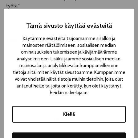
työtä.”
Iikka Taavitsainen, Savon Sanomat
Tämä sivusto käyttää evästeitä
Käytämme evästeitä tarjoamamme sisällön ja
Teatterikesän tekijähaastattelu:
mainosten räätälöimiseen, sosiaalisen median
Kuolleista herännyt -esityksen ohjaaja Juha Hurme
ominaisuuksien tukemiseen ja kävijämäärämme
Lauantai 9.8. klo 15.40–16.10, Pub Wanhat Roomeot
analysoimiseen. Lisäksi jaamme sosiaalisen median,
(Hämeenpuisto 35)
mainosalan ja analytiikka-alan kumppaneillemme
Vapaa pääsy!
tietoja siitä, miten käytät sivustoamme. Kumppanimme
voivat yhdistää näitä tietoja muihin tietoihin, joita olet
Tekijähaastatteluissa pääohjelmiston tekijöiden kanssa
antanut heille tai joita on kerätty, kun olet käyttänyt
esityksistä keskustelee Teatterikesän hallituksen jäsen,
heidän palvelujaan.
näyttelijä Kirsi-Kaisa Sinisalo.
Kiellä
TTT SUURI NÄYTTÄMÖ
Hämeenpuisto 32