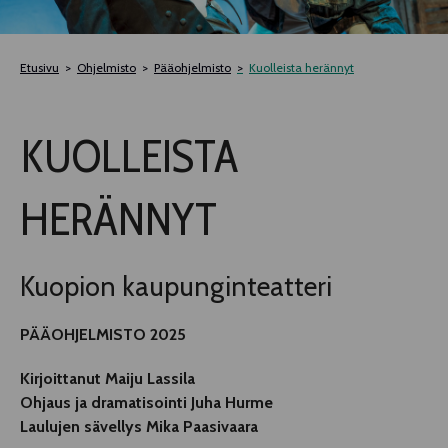
TELTTALAB
Etusivu
Ohjelmisto
Pääohjelmisto
Kuolleista herännyt
OFF TAMPERE
KUOLLEISTA
TAPAHTUMIEN YÖ
HERÄNNYT
MUU OHJELMISTO
Kuopion kaupunginteatteri
PÄÄOHJELMISTO 2025
Kirjoittanut Maiju Lassila
Ohjaus ja dramatisointi Juha Hurme
Laulujen sävellys Mika Paasivaara