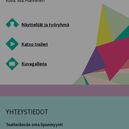
Kuva: Iisa Manninen
Näyttelijät ja työryhmä
Katso traileri
Kuvagalleria
YHTEYSTIEDOT
Teatterikesän oma lipunmyynti