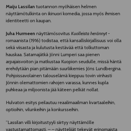
Maiju Lassilan
tuotannon myöhäisen helmen
näyttämötulkinta on ikinuori komedia, jossa myös ihmisen
identiteetti on kaupan.
Juha Hurmeen
näyttämösovitus
Kuolleista herännyt
-
romaanista (1916) todistaa, että kansalliskirjallisuus voi olla
sekä viisasta ja kulutusta kestävää että tolkuttoman
hauskaa. Satamajätkä Jönni Lumperi saa pienen
arpajaisvoiton ja matkustaa Kuopion seudulle, missä häntä
erehdytään pian pitämään suurliikemies Jöns Lundbergina.
Pohjoissavolainen talouselämä kieppuu tovin vinhasti
Jönnin olemattomien rahojen varassa, kunnes kupla
puhkeaa ja miljoonista jää käteen pelkät nollat.
Hulvaton esitys peilautuu reaalimaailman kvartaaleihin,
optioihin, vilunkeihin ja konkursseihin.
”Lassilan villi kirjoitustyyli siirtyy näyttämölle
vastustamattomasti. – – näyttelijät tekevät erinomaista