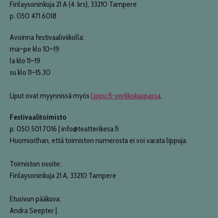
Finlaysoninkuja 21 A (4. krs), 33210 Tampere
p. 050 471 6018
Avoinna festivaaliviikolla:
ma–pe klo 10–19
la klo 11–19
su klo 11–15.30
Liput ovat myynnissä myös
Lippu.fi-verkkokaupassa
.
Festivaalitoimisto
p. 050 501 7016 | info@teatterikesa.fi
Huomioithan, että toimiston numerosta ei voi varata lippuja.
Toimiston osoite:
Finlaysoninkuja 21 A, 33210 Tampere
Etusivun pääkuva:
Andra Seepter |