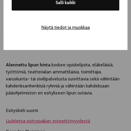
Salli kaikki
44 / 40 € Teatterikesä | 48,10 / 44,10 € Lippu.fi
Pe 8.8. klo 18.30
TÄYTTYMÄSSÄ
Näytä tiedot ja muokkaa
La 9.8. klo 13.00
TÄYTTYMÄSSÄ
Kesto 2h 20min, väliaika
Alennettu lipun hinta
koskee opiskelijoita, eläkeläisiä,
työttömiä, teatterialan ammattilaisia, toimittajia,
varuskunta- tai siviilipalvelusta suorittavia sekä vähintään
kahdenksanhenkisiä ryhmiä ja vähintään kahdeksaan
pääohjelmiston eri esitykseen lipun ostavia.
Esityskieli suomi
Lisätietoa esityspaikan esteettömyydestä