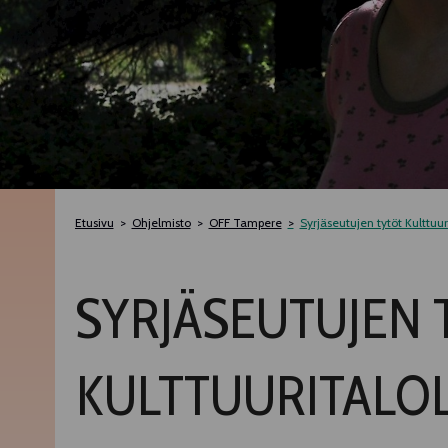
Etusivu
Ohjelmisto
OFF Tampere
Syrjäseutujen tytöt Kulttuur
SYRJÄSEUTUJEN 
KULTTUURITALO