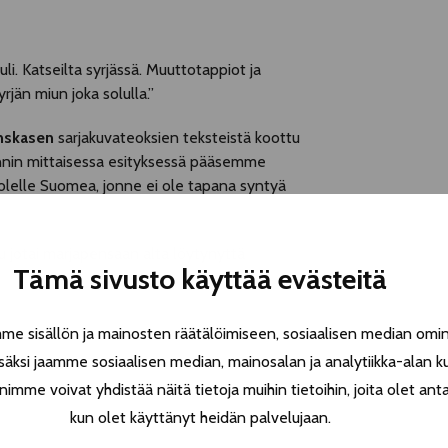
li. Katseilta syrjässä. Muuttotappiot ja
jän miun joka solulla.”
anskasen
sarjakuvateoksien teksteistä koottu
nin mittaisessa esityksessä pääsemme
lelle Suomea, jonne ei ole tapana syntyä
 Ku jotai marjapensaan alta löytynyttä
Tämä sivusto käyttää evästeitä
 sisällön ja mainosten räätälöimiseen, sosiaalisen median omin
äksi jaamme sosiaalisen median, mainosalan ja analytiikka-alan k
e voivat yhdistää näitä tietoja muihin tietoihin, joita olet antanu
kun olet käyttänyt heidän palvelujaan.