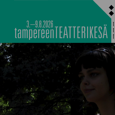
Siirry
sisältöön
3.–9.8.2026
PÄÄOHJELMISTO
TAPAHTUMIEN YÖ