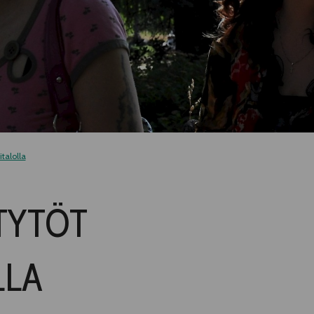
italolla
TYTÖT
LLA