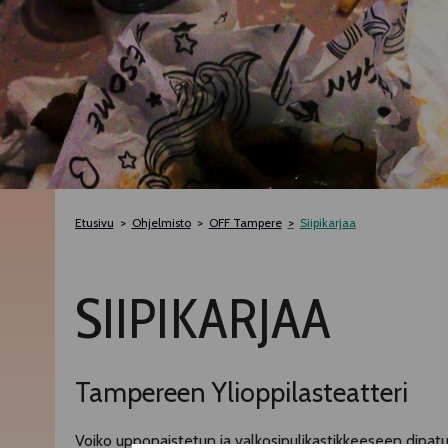
Etusivu
Ohjelmisto
OFF Tampere
Siipikarjaa
SIIPIKARJAA
Tampereen Ylioppilasteatteri
Voiko uppopaistetun ja valkosipulikastikkeeseen dipatu