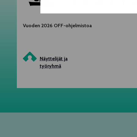
Vuoden 2026 OFF-ohjelmistoa
Näyttelijät ja
työryhmä