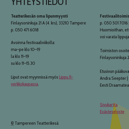
YHTEYSTIEDOT
Teatterikesän oma lipunmyynti
Festivaalitoimi
Finlaysoninkuja 21 A (4. krs), 33210 Tampere
p. 050 501 7016 |
p. 050 471 6018
Huomioithan, et
voi varata lippuja
Avoinna festivaaliviikolla:
ma–pe klo 10–19
Toimiston osoite
la klo 11–19
Finlaysoninkuja 
su klo 11–15.30
Etusivun pääkuva
Liput ovat myynnissä myös
Lippu.fi-
Andra Seepter |
verkkokaupassa
.
Eesti Draamatea
Sivukartta
Evästeseloste
©
Tampereen Teatterikesä