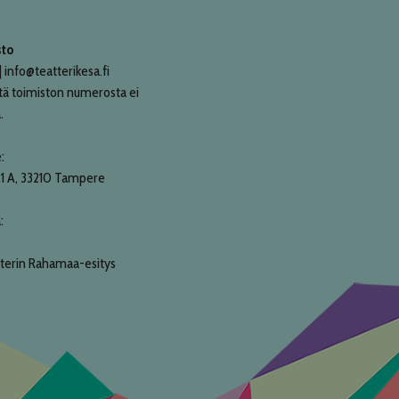
sto
 info@teatterikesa.fi
tä toimiston numerosta ei
.
:
21 A, 33210 Tampere
:
terin Rahamaa-esitys