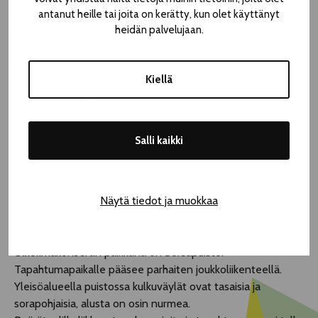
antanut heille tai joita on kerätty, kun olet käyttänyt
Vuoden 2026 OFF-ohjelmistoa
heidän palvelujaan.
SORSAPUISTO
Kiellä
Yliopistonkatu 55
Vapaa pääsy
Salli kaikki
La 8.8. klo 18.00
Näytä tiedot ja muokkaa
Kesto 2h
Esityskielet suomi & englanti
Ulkoilmakonsertin paikkana on Sorsapuisto.
Tapahtumapaikalle pääsee parhaiten joukkoliikenteellä.
Yleisöalueella puistossa kulkuväylät ovat tasaisia ja
sorapohjaisia, alusta on osin nurmea.