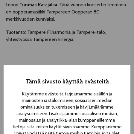
tenori
Tuomas Katajalaa
. Tänä vuonna konsertin teemana
on oopperamusiikki Tampereen Oopperan 80-
merkkivuoden kunniaksi.
Tuotanto: Tampere Filharmonia ja Tampere-talo,
yhteistyössä Tampereen Energia.
Tämä sivusto käyttää evästeitä
Käytämme evästeitä tarjoamamme sisällön ja
mainosten räätälöimiseen, sosiaalisen median
ominaisuuksien tukemiseen ja kävijämäärämme
analysoimiseen. Lisäksi jaamme sosiaalisen median,
mainosalan ja analytiikka-alan kumppaneillemme
tietoja siitä, miten käytät sivustoamme. Kumppanimme
voivat yhdistää näitä tietoja muihin tietoihin, joita olet