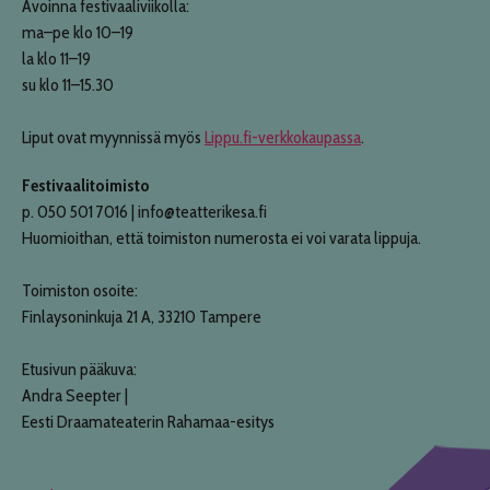
Avoinna festivaaliviikolla:
ma–pe klo 10–19
la klo 11–19
su klo 11–15.30
Liput ovat myynnissä myös
Lippu.fi-verkkokaupassa
.
Festivaalitoimisto
p. 050 501 7016 | info@teatterikesa.fi
Huomioithan, että toimiston numerosta ei voi varata lippuja.
Toimiston osoite:
Finlaysoninkuja 21 A, 33210 Tampere
Etusivun pääkuva:
Andra Seepter |
Eesti Draamateaterin Rahamaa-esitys