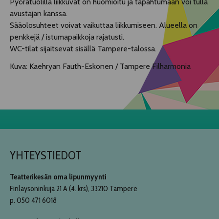
Pyörätuolilla liikkuvat on huomioitu ja tapahtumaan voi tulla
avustajan kanssa.
Sääolosuhteet voivat vaikuttaa liikkumiseen. Alueella on
penkkejä / istumapaikkoja rajatusti.
WC-tilat sijaitsevat sisällä Tampere-talossa.
Kuva: Kaehryan Fauth-Eskonen / Tampere Filharmonia
YHTEYSTIEDOT
Teatterikesän oma lipunmyynti
Finlaysoninkuja 21 A (4. krs), 33210 Tampere
p. 050 471 6018