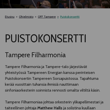
TELTTALAB
Etusivu
Ohjelmisto
OFF Tampere
Puistokonsertti
OFF TAMPERE
PUISTOKONSERTTI
TAPAHTUMIEN YÖ
MUU OHJELMISTO
Tampere Filharmonia
Tampere Filharmonia ja Tampere-talo järjestävät
yhteistyössä Tampereen Energian kanssa perinteisen
Puistokonsertin Tampereen Sorsapuistossa. Tapahtuma
kerää vuosittain tuhansia ihmisiä nauttimaan
sinfoniaorkesterin soinnista rennosti omalta viltiltä käsin.
Tampere Filharmoniaa johtaa orkesterin ylikapellimestari ja
taiteellinen johtaja
Matthew Halls
ja solistina kuullaan