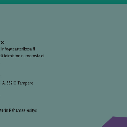
sto
 info@teatterikesa.fi
tä toimiston numerosta ei
.
:
21 A, 33210 Tampere
:
terin Rahamaa-esitys