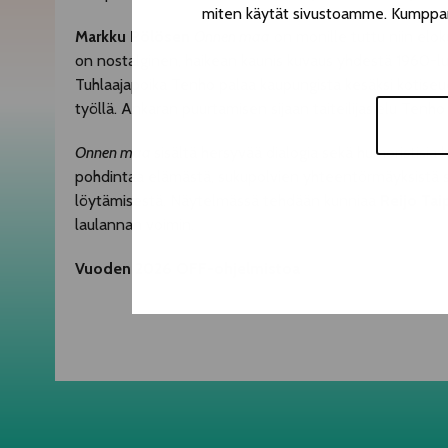
miten käytät sivustoamme. Kumppanimm
Markku Pölösen
Onnen maa
on monille tuttu niin elok
on nostalginen, haikean kaunis kuvaus yhdestä 1960-lu
Tuhlaajapoika Tenho palaa kaupungista kesäksi kotiseu
työllä. Ankaran puurtamisen sijaan taiteilijasielu Tenh
Onnen maa
sisältä hersyvää dialogia sekä humoristis
pohdintaa elämästä, sukupolvien yhteentörmäyksistä 
löytämisestä. Näytelmässä tehdään kunniaa
Reijo Tai
laulannan voimin.
Vuoden 2026 OFF-ohjelmistoa