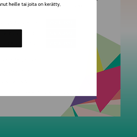
t heille tai joita on kerätty,
lapset (alle 14-vuotiaat & rinkikorttilaiset)
Ke 29.7. klo 18.00
OSTA LIPPU
Pe 31.7. klo 18.00
OSTA LIPPU
Su 2.8. klo 16.00
OSTA LIPPU
Kesto 2h, väliaika
Esityskieli suomi
Ikäsuositus 5+
Kuva: Sini Padilha/Suomen nuorisoseurat