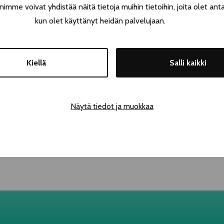
e voivat yhdistää näitä tietoja muihin tietoihin, joita olet antanu
uvana kuin lukuisina teatteriversioinakin. Se
kun olet käyttänyt heidän palvelujaan.
vun kesästä Pohjois-Karjalan maaseudulla.
dulleen, missä arvostus ansaitaan kovalla
o halajaa elämältään muuta.
Kiellä
Salli kaikki
ia henkilöhahmoja, mutta myös syvempää
sekä oman onnen etsimisestä ja
paleen
ikivihreille tangoille live harmonikan ja
Näytä tiedot ja muokkaa