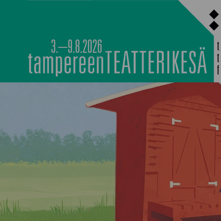
Siirry
sisältöön
3.–9.8.2026
PÄÄOHJELMISTO
TAPAHTUMIEN YÖ