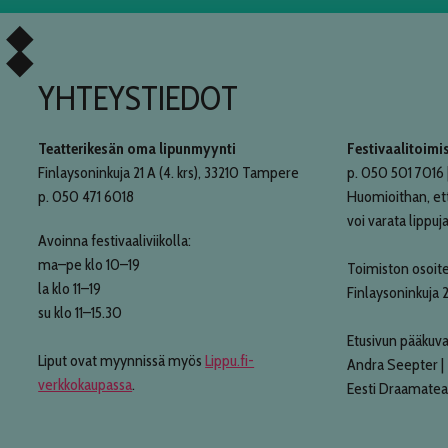
YHTEYSTIEDOT
Teatterikesän oma lipunmyynti
Festivaalitoimi
Finlaysoninkuja 21 A (4. krs), 33210 Tampere
p. 050 501 7016 |
p. 050 471 6018
Huomioithan, et
voi varata lippuja
Avoinna festivaaliviikolla:
ma–pe klo 10–19
Toimiston osoite
la klo 11–19
Finlaysoninkuja 
su klo 11–15.30
Etusivun pääkuva
Liput ovat myynnissä myös
Lippu.fi-
Andra Seepter |
verkkokaupassa
.
Eesti Draamatea