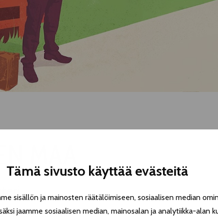
EN MAA
Tämä sivusto käyttää evästeitä
teri
 sisällön ja mainosten räätälöimiseen, sosiaalisen median omin
äksi jaamme sosiaalisen median, mainosalan ja analytiikka-alan k
etetään
Onnen maassa
!