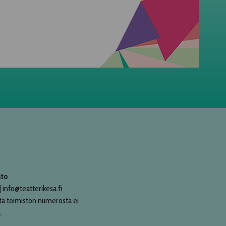
sto
 info@teatterikesa.fi
tä toimiston numerosta ei
.