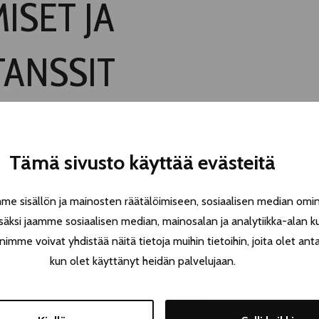
ISET JA
TANSSIT
Tämä sivusto käyttää evästeitä
ly on koettavissa osana Teatterikesän OFF-
nrannan projektihuoneessa. Näyttely
oli esillä Valve galleriassa touko-kesäkuussa
 sisällön ja mainosten räätälöimiseen, sosiaalisen median omin
stumaan entisajan levytansseihin.
äksi jaamme sosiaalisen median, mainosalan ja analytiikka-alan k
e voivat yhdistää näitä tietoja muihin tietoihin, joita olet antanu
autuu kolmivuotiseen tutkimus- ja
kun olet käyttänyt heidän palvelujaan.
ja haastatellut ihmisiä Oulu2026-alueella
isuaalisessa näyttelyssä on esillä Kivimäen
vat esiin sodan muistoja sekä tämän päivän