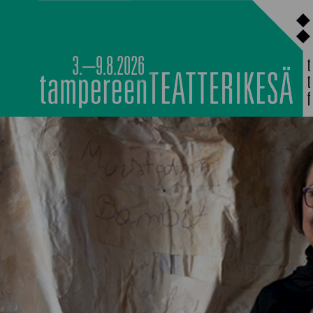
Siirry
sisältöön
3.–9.8.2026
PÄÄOHJELMISTO
TAPAHTUMIEN YÖ