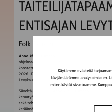
TAITEILIJATAPAAM
ENTISAJAN LEVY
Folk Extreme
Anne-Mari Kivimäen
kansainvälinen
Muistellen
-näytte
ohjelmaa ajanjaksolla 5.8.-9.8.2026 Taidekeskus Mälti
koostettiin Oulun kulttuuripääkaupunkivuotta varten ja 
Käytämme evästeitä tarjoamamme
2026. Pääset myös tapaamaan taiteilijoita sekä osalli
kävijämäärämme analysoimiseen. Lis
Levykauppa on avoinna tapahtuma-aikoina!
miten käytät sivustoamme. Kumppanimm
Säveltäjä, muusikko
Anne-Mari Kivimäen
näyttely pohj
keruutyöhön, jonka aikana hän on kerännyt materiaalia 
sekä tehnyt kansainvälistä taiteilijayhteistyötä. Audiov
keräämän aineiston pohjalta luotuja teoksia, jotka tuo