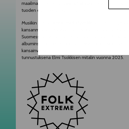
maailman tilannetta.
Leena Vainion
upeat keraamiset s
tuoden esiin rikkaan karjalaisen kulttuurin.
Musiikin tohtori
Anne-Mari Kivimäki
on mainittu yhdek
kansanmusiikin tekijäksi. Kivimäki esiintyy soolona ja ki
Suomessa että ulkomailla. Hän voitti vuoden Artistipa
albuminsa ovat keränneet ylistäviä arvioita sekä palki
kansainvälisesti. Karjalan Liitto antoi hänelle karjalai
tunnustuksena Elmi Tsokkisen mitalin vuonna 2025.