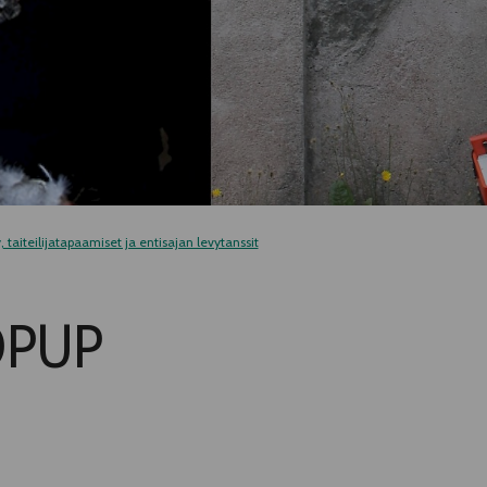
 taiteilijatapaamiset ja entisajan levytanssit
OPUP