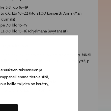
ke 5.8. Klo 16–19
to 6.8. klo 18–22 (klo 21.00 konsertti Anne-Mari
Kivimäki)
pe 7.8. klo 16–19
La 8.8. klo 13–16 (ohjelmana levytanssit)
su 9.8. klo 13–16
Esityskieli suomi
Taidekeskus Mältinranta ei ole täysin esteetön. Mikäli
kuljet pyörätuolilla, ota meihin etukäteen yhteyttä, p.
050 5502695.
aisuuksien tukemiseen ja
Kuvat:
umppaneillemme tietoja siitä,
Anne-Mari: kuvaaja Inka Hannula
t heille tai joita on kerätty,
Leena Vainio: kuvaaja Pietu Lyytinen