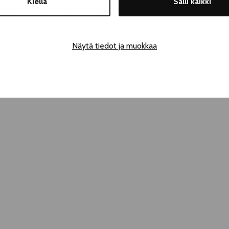
Kiellä
Salli kaikki
ielulintuteokset täydentävät näyttelyä,
si tämän hetken kiinnostavimmaksi
Näytä tiedot ja muokkaa
ertää
Suistamon Sähkön
kanssa sekä
lkinnon Etnogaalassa 2017 ja hänen
ntoja ja ehdokkuuksia niin Suomessa kuin
sen kulttuuriperinnön eteen tehdystä työstä