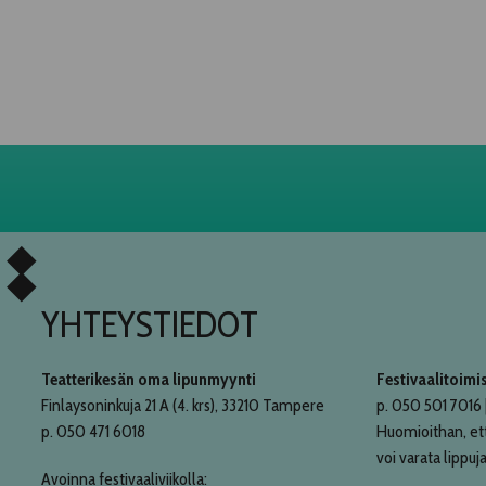
YHTEYSTIEDOT
Teatterikesän oma lipunmyynti
Festivaalitoimi
Finlaysoninkuja 21 A (4. krs), 33210 Tampere
p. 050 501 7016 |
p. 050 471 6018
Huomioithan, et
voi varata lippuja
Avoinna festivaaliviikolla: