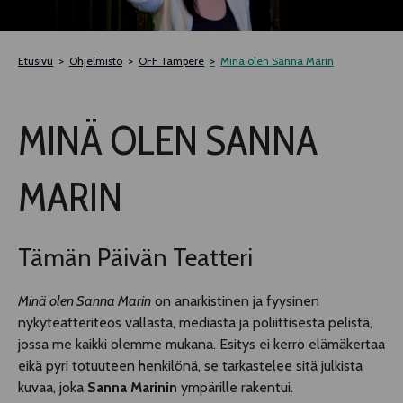
TELTTALAB
Etusivu
Ohjelmisto
OFF Tampere
Minä olen Sanna Marin
OFF TAMPERE
MINÄ OLEN SANNA
TAPAHTUMIEN YÖ
MARIN
MUU OHJELMISTO
Tämän Päivän Teatteri
Minä olen Sanna Marin
on anarkistinen ja fyysinen
nykyteatteriteos vallasta, mediasta ja poliittisesta pelistä,
jossa me kaikki olemme mukana. Esitys ei kerro elämäkertaa
eikä pyri totuuteen henkilönä, se tarkastelee sitä julkista
kuvaa, joka
Sanna Marinin
ympärille rakentui.