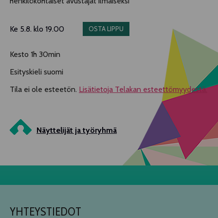
henkilökohtaiset avustajat ilmaiseksi
Ke 5.8. klo 19.00
OSTA LIPPU
Kesto 1h 30min
Esityskieli suomi
Tila ei ole esteetön.
Lisätietoja Telakan esteettömyydestä.
Näyttelijät ja työryhmä
YHTEYSTIEDOT