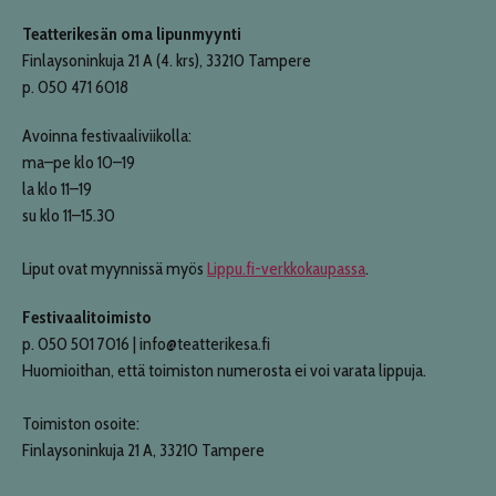
Teatterikesän oma lipunmyynti
Finlaysoninkuja 21 A (4. krs), 33210 Tampere
p. 050 471 6018
Avoinna festivaaliviikolla:
ma–pe klo 10–19
la klo 11–19
su klo 11–15.30
Liput ovat myynnissä myös
Lippu.fi-verkkokaupassa
.
Festivaalitoimisto
p. 050 501 7016 | info@teatterikesa.fi
Huomioithan, että toimiston numerosta ei voi varata lippuja.
Toimiston osoite:
Finlaysoninkuja 21 A, 33210 Tampere