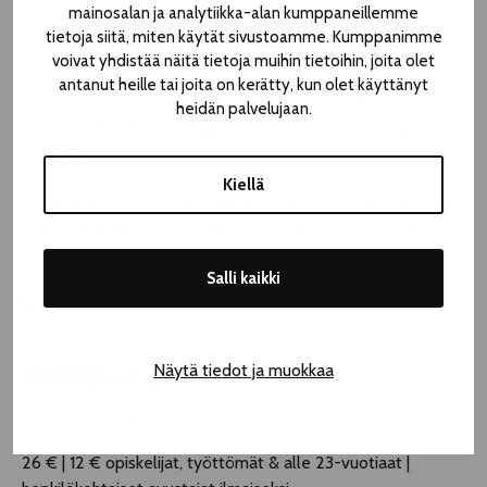
mainosalan ja analytiikka-alan kumppaneillemme
​Teoksessa siirrytään myös vallan ytimeen. Eduskunnassa
tietoja siitä, miten käytät sivustoamme. Kumppanimme
käsitellään näennäisen kevyitä kysymyksiä, jotka paisuvat
voivat yhdistää näitä tietoja muihin tietoihin, joita olet
ideologisiksi taisteluiksi. Pääministeri kohtaa pandemian,
antanut heille tai joita on kerätty, kun olet käyttänyt
kriisipuheen ja päätöksenteon kaaoksen tilanteessa, jossa
heidän palvelujaan.
vaatimukset, neuvot ja syytökset tulevat yhtä aikaa joka
suunnasta.
Kiellä
​Minä olen Sanna Marin
ei ole henkilökuva vaan kuva ajasta.
Se tarkastelee demokratiaa hetkessä, jossa politiikka on
yhtä aikaa totta ja performanssia.
Salli kaikki
Vuoden 2026 OFF-ohjelmistoa
Näytä tiedot ja muokkaa
TEATTERI TELAKKA
Tullikamarin aukio 3
26 € | 12 € opiskelijat, työttömät & alle 23-vuotiaat |