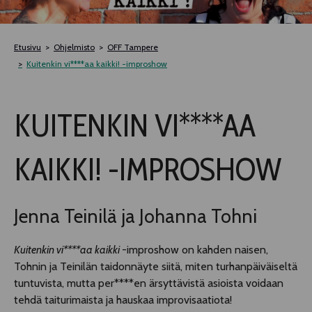
TELTTALAB
Etusivu
Ohjelmisto
OFF Tampere
OFF TAMPERE
Kuitenkin vi****aa kaikki! -improshow
TAPAHTUMIEN YÖ
KUITENKIN VI****AA
MUU OHJELMISTO
KAIKKI! -IMPROSHOW
Jenna Teinilä ja Johanna Tohni
Kuitenkin vi****aa kaikki
-improshow on kahden naisen,
Tohnin ja Teinilän taidonnäyte siitä, miten turhanpäiväiseltä
tuntuvista, mutta per****en ärsyttävistä asioista voidaan
tehdä taiturimaista ja hauskaa improvisaatiota!