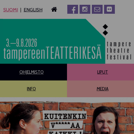
Siirry
SUOMI
ENGLISH
sisältöön
3.–9.8.2026
OHJELMISTO
LIPUT
INFO
MEDIA
PÄÄOHJELMISTO