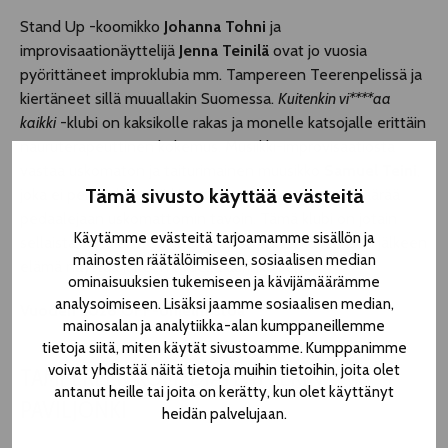
Stand Up -koomikko
Johanna Tohni
ja
improvisaationäyttelijä
Jenna Teinilä
ovat jo vuosia
pyörittäneet improklubia mm. Tampereen Teerenpelissä ja
kiertäneet sillä muuallakin Suomessa.
Kuitenkin vi****aa
kaikki
-klubi on kaksikolle rakas ja monelle katsojalle erittäin
nauruterapeuttinen kokemus. Musiikki-improvisaatiosta
vastaa uskomaton ja taiturimainen muusikko
Samuel Teini
,
Tämä sivusto käyttää evästeitä
joka ei pelkää käyttää kitaraansa ja lukematonta määrää
pedaalejaan uskomattomin tavoin. Tämä klubi on jotain
Käytämme evästeitä tarjoamamme sisällön ja
sellaista, mitä ei ole ennen koettu ja sen kokemisen jälkeen
mainosten räätälöimiseen, sosiaalisen median
elämä näyttää jälleen todella aurinkoiselta!
ominaisuuksien tukemiseen ja kävijämäärämme
analysoimiseen. Lisäksi jaamme sosiaalisen median,
Vuoden 2026 OFF-ohjelmistoa
mainosalan ja analytiikka-alan kumppaneillemme
tietoja siitä, miten käytät sivustoamme. Kumppanimme
voivat yhdistää näitä tietoja muihin tietoihin, joita olet
TAMPEREEN KOMEDIATEATTERIN
antanut heille tai joita on kerätty, kun olet käyttänyt
PAVILJONKI
heidän palvelujaan.