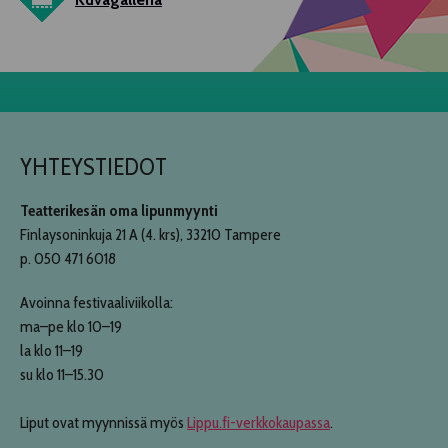
YHTEYSTIEDOT
Teatterikesän oma lipunmyynti
Finlaysoninkuja 21 A (4. krs), 33210 Tampere
p. 050 471 6018
Avoinna festivaaliviikolla:
ma–pe klo 10–19
la klo 11–19
su klo 11–15.30
Liput ovat myynnissä myös
Lippu.fi-verkkokaupassa
.