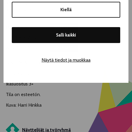
25,50 € | 22,50 € lapset 17-v. asti, opiskelija + 18-25 v. |
Kiellä
21,50 € perhelippu (väh. 4)
Ma 3.8. klo 12.00
OSTA LIPPU
Salli kaikki
Ti 4.8. klo 12.00
OSTA LIPPU
Su 9.8. klo 14.00
OSTA LIPPU
Näytä tiedot ja muokkaa
Kesto 1h 30min, väliaika
Esityskieli suomi
Ikäsuositus 3+
Tila on esteetön.
Kuva: Harri Hinkka
Näyttelijät ja työryhmä