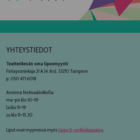
YHTEYSTIEDOT
Teatterikesän oma lipunmyynti
Finlaysoninkuja 21 A (4. krs), 33210 Tampere
p. 050 471 6018
Avoinna festivaaliviikolla:
ma–pe klo 10–19
la klo 11–19
su klo 11–15.30
Liput ovat myynnissä myös
Lippu.fi-verkkokaupassa
.