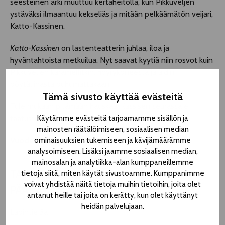
seesteinen arki muuttuu kertaheitolla, kun Pikkuveljen
ystäväksi ilmaantuu kekseliäs ja mitään pelkäämätön veijari,
Katto-Kassinen.
Katto-Kassinen
on lastenteatterin juhlaa, iloa ja
hyväntahtoista metkuilua. Nyt saavat kyytiä niin rosvot kuin
Pikkuveljen karamellitkin, höyrykoneesta ja äidin
pöytäliinasta puhumattakaan.
Tämä sivusto käyttää evästeitä
Tule mukaan pitämään hauskaa! Kassisen seurassa ei
Käytämme evästeitä tarjoamamme sisällön ja
taatusti ole tylsää!
mainosten räätälöimiseen, sosiaalisen median
ominaisuuksien tukemiseen ja kävijämäärämme
Vuoden 2026 OFF-ohjelmistoa
analysoimiseen. Lisäksi jaamme sosiaalisen median,
mainosalan ja analytiikka-alan kumppaneillemme
TAMPEREEN KOMEDIATEATTERI
tietoja siitä, miten käytät sivustoamme. Kumppanimme
voivat yhdistää näitä tietoja muihin tietoihin, joita olet
PÄÄNÄYTTÄMÖ
antanut heille tai joita on kerätty, kun olet käyttänyt
heidän palvelujaan.
Lapintie 3a