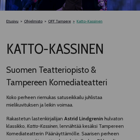
TELTTALAB
Etusivu
Ohjelmisto
OFF Tampere
Katto-Kassinen
OFF TAMPERE
KATTO-KASSINEN
TAPAHTUMIEN YÖ
MUU OHJELMISTO
Suomen Teatteriopisto &
Tampereen Komediateatteri
Koko perheen riemukas satuseikkailu juhlistaa
mielikuvituksen ja leikin voimaa.
Rakastetun lastenkirjailijan
Astrid Lindgrenin
hulvaton
klassikko,
Katto-Kassinen
, lennähtää kesäksi Tampereen
Komediateatterin Päänäyttämölle. Saarisen perheen