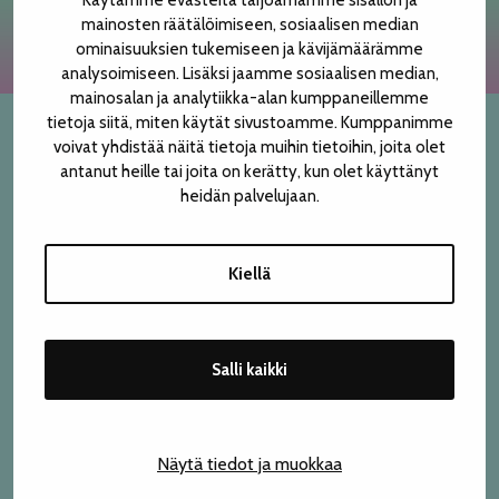
Käytämme evästeitä tarjoamamme sisällön ja
mainosten räätälöimiseen, sosiaalisen median
TELTTALAB
ominaisuuksien tukemiseen ja kävijämäärämme
analysoimiseen. Lisäksi jaamme sosiaalisen median,
mainosalan ja analytiikka-alan kumppaneillemme
OFF TAMPERE
tietoja siitä, miten käytät sivustoamme. Kumppanimme
voivat yhdistää näitä tietoja muihin tietoihin, joita olet
YHTEYSTIEDOT
TAPAHTUMIEN YÖ
antanut heille tai joita on kerätty, kun olet käyttänyt
heidän palvelujaan.
Teatterikesän oma lipunmyynti
Finlaysoninkuja 21 A (4. krs), 33210 Tampere
MUU OHJELMISTO
p. 050 471 6018
Kiellä
Avoinna festivaaliviikolla:
ma–pe klo 10–19
la klo 11–19
Salli kaikki
su klo 11–15.30
Liput ovat myynnissä myös
Lippu.fi-verkkokaupassa
.
Näytä tiedot ja muokkaa
Festivaalitoimisto