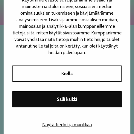
Käytämme evästeitä tarjoamamme sisällön ja
mainosten räätälöimiseen, sosiaalisen median
TELTTALAB
ominaisuuksien tukemiseen ja kävijämäärämme
analysoimiseen. Lisäksi jaamme sosiaalisen median,
mainosalan ja analytiikka-alan kumppaneillemme
OFF TAMPERE
tietoja siitä, miten käytät sivustoamme. Kumppanimme
voivat yhdistää näitä tietoja muihin tietoihin, joita olet
YHTEYSTIEDOT
TAPAHTUMIEN YÖ
antanut heille tai joita on kerätty, kun olet käyttänyt
heidän palvelujaan.
Teatterikesän oma lipunmyynti
Finlaysoninkuja 21 A (4. krs), 33210 Tampere
MUU OHJELMISTO
p. 050 471 6018
Kiellä
Avoinna festivaaliviikolla:
ma–pe klo 10–19
la klo 11–19
Salli kaikki
su klo 11–15.30
Liput ovat myynnissä myös
Lippu.fi-verkkokaupassa
.
Näytä tiedot ja muokkaa
Festivaalitoimisto