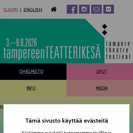
Siirry
SUOMI
ENGLISH
sisältöön
3.–9.8.2026
OHJELMISTO
LIPUT
INFO
MEDIA
Etusivu
Ohjelmisto
OFF Tampere
Kalenteri
Tämä sivusto käyttää evästeitä
KALENTERI
PÄÄOHJELMISTO