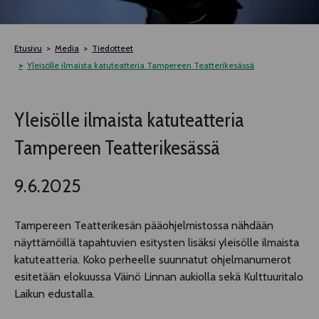
TELTTALAB
Etusivu
Media
Tiedotteet
OFF TAMPERE
Yleisölle ilmaista katuteatteria Tampereen Teatterikesässä
TAPAHTUMIEN YÖ
Yleisölle ilmaista katuteatteria
Tampereen Teatterikesässä
MUU OHJELMISTO
9.6.2025
Tampereen Teatterikesän pääohjelmistossa nähdään
näyttämöillä tapahtuvien esitysten lisäksi yleisölle ilmaista
katuteatteria. Koko perheelle suunnatut ohjelmanumerot
esitetään elokuussa Väinö Linnan aukiolla sekä Kulttuuritalo
Laikun edustalla.