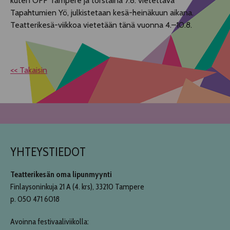
kuten OFF Tampere ja torstaina 7.8. vietettävä
Tapahtumien Yö, julkistetaan kesä-heinäkuun aikana.
Teatterikesä-viikkoa vietetään tänä vuonna 4.–10.8.
<< Takaisin
YHTEYSTIEDOT
Teatterikesän oma lipunmyynti
Finlaysoninkuja 21 A (4. krs), 33210 Tampere
p. 050 471 6018
Avoinna festivaaliviikolla: