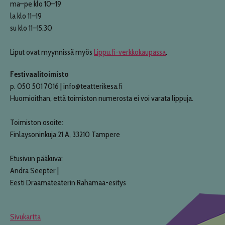
ma–pe klo 10–19
la klo 11–19
su klo 11–15.30
Liput ovat myynnissä myös
Lippu.fi-verkkokaupassa
.
Festivaalitoimisto
p. 050 501 7016 | info@teatterikesa.fi
Huomioithan, että toimiston numerosta ei voi varata lippuja.
Toimiston osoite:
Finlaysoninkuja 21 A, 33210 Tampere
Etusivun pääkuva:
Andra Seepter |
Eesti Draamateaterin Rahamaa-esitys
Sivukartta