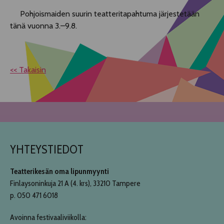
Pohjoismaiden suurin teatteritapahtuma järjestetään
tänä vuonna 3.–9.8.
<< Takaisin
YHTEYSTIEDOT
Teatterikesän oma lipunmyynti
Finlaysoninkuja 21 A (4. krs), 33210 Tampere
p. 050 471 6018
Avoinna festivaaliviikolla: