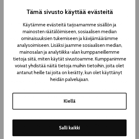
Tämä sivusto käyttää evästeitä
”Näin Rahamaan Tallinnassa viime vuoden syyskuussa ja se
teki lähtemättömän vaikutuksen. Esityksessä yhdistyvät
Käytämme evästeitä tarjoamamme sisällön ja
suurenluokan aihe unohtamatta inhimillisyyttä ja
mainosten räätälöimiseen, sosiaalisen median
mestarillinen toteutustapa. Ajattelin heti, että tämä esitys
ominaisuuksien tukemiseen ja kävijämäärämme
analysoimiseen. Lisäksi jaamme sosiaalisen median,
on saatava Suomeen ja olen äärimmäisen onnellinen, että
mainosalan ja analytiikka-alan kumppaneillemme
vierailu nyt toteutuu”, kertoo Teatterikesän taiteellisen
tietoja siitä, miten käytät sivustoamme. Kumppanimme
johtoryhmän jäsen
Tanjalotta Räikkä
.
voivat yhdistää näitä tietoja muihin tietoihin, joita olet
antanut heille tai joita on kerätty, kun olet käyttänyt
heidän palvelujaan.
Rahamaa
on yksi suurimpia kansainvälisiä tuotantoja, joka
Teatterikesässä on esitetty. Taiteelliseen ja tekniseen
työryhmään kuuluu kaikkiaan yli 50 henkilöä.
Kiellä
Rahamaa
sai ensi-iltansa Tartossa kesäkuussa 2024, ja se
oli osa Tarton kulttuuripääkaupungin pääohjelmaa.
Salli kaikki
Tallinnassa sitä esitettiin loppuunmyydyille katsomoille