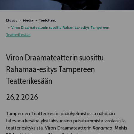
TELTTALAB
Etusivu
Media
Tiedotteet
OFF TAMPERE
Viron Draamateatterin suosittu Rahamaa-esitys Tampereen
Teatterikesään
TAPAHTUMIEN YÖ
Viron Draamateatterin suosittu
MUU OHJELMISTO
Rahamaa-esitys Tampereen
Teatterikesään
26.2.2026
Tampereen Teatterikesän pääohjelmistossa nähdään
tulevana kesänä yksi lähivuosien puhutuimmista virolaisista
teatteriesityksistä, Viron Draamateatterin
Rahamaa
.
Mehis