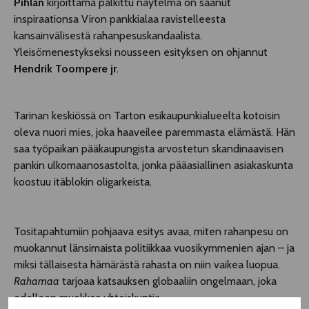
Pihlan
kirjoittama palkittu näytelmä on saanut
inspiraationsa Viron pankkialaa ravistelleesta
kansainvälisestä rahanpesuskandaalista.
Yleisömenestykseksi nousseen esityksen on ohjannut
Hendrik Toompere jr
.
Tarinan keskiössä on Tarton esikaupunkialueelta kotoisin
oleva nuori mies, joka haaveilee paremmasta elämästä. Hän
saa työpaikan pääkaupungista arvostetun skandinaavisen
pankin ulkomaanosastolta, jonka pääasiallinen asiakaskunta
koostuu itäblokin oligarkeista.
Tositapahtumiin pohjaava esitys avaa, miten rahanpesu on
muokannut länsimaista politiikkaa vuosikymmenien ajan – ja
miksi tällaisesta hämärästä rahasta on niin vaikea luopua.
Rahamaa
tarjoaa katsauksen globaaliin ongelmaan, joka
edelleen muokkaa yhteiskuntia.