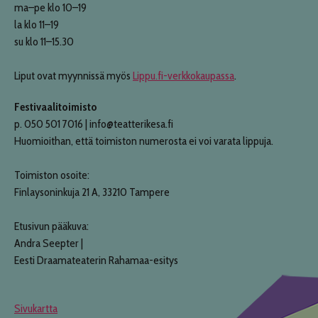
ma–pe klo 10–19
la klo 11–19
su klo 11–15.30
Liput ovat myynnissä myös
Lippu.fi-verkkokaupassa
.
Festivaalitoimisto
p. 050 501 7016 | info@teatterikesa.fi
Huomioithan, että toimiston numerosta ei voi varata lippuja.
Toimiston osoite:
Finlaysoninkuja 21 A, 33210 Tampere
Etusivun pääkuva:
Andra Seepter |
Eesti Draamateaterin Rahamaa-esitys
Sivukartta