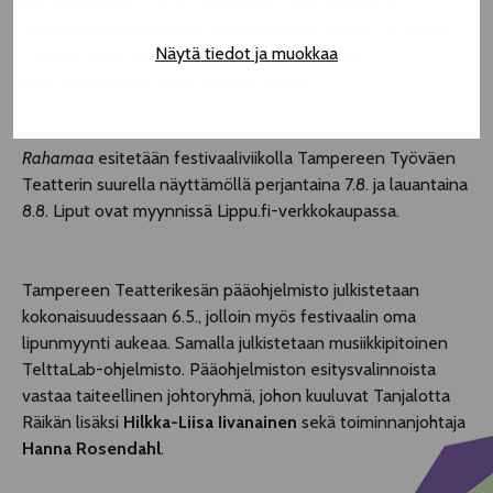
elo-syyskuussa 2025. Tampereen Teatterikesä on
Rahamaan
ensimmäinen kansainvälinen vierailu. Vierailua
Näytä tiedot ja muokkaa
tukevat Viron suurlähetystö Suomessa, Viron
kulttuuriministeriö sekä Majaoja-säätiö.
Rahamaa
esitetään festivaaliviikolla Tampereen Työväen
Teatterin suurella näyttämöllä perjantaina 7.8. ja lauantaina
8.8. Liput ovat myynnissä Lippu.fi-verkkokaupassa.
Tampereen Teatterikesän pääohjelmisto julkistetaan
kokonaisuudessaan 6.5., jolloin myös festivaalin oma
lipunmyynti aukeaa. Samalla julkistetaan musiikkipitoinen
TelttaLab-ohjelmisto. Pääohjelmiston esitysvalinnoista
vastaa taiteellinen johtoryhmä, johon kuuluvat Tanjalotta
Räikän lisäksi
Hilkka-Liisa Iivanainen
sekä toiminnanjohtaja
Hanna Rosendahl
.