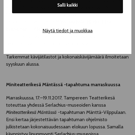
Pohjoismaiden suurin ammattiteatterifestivaali viettää ensi
Salli kaikki
vuonna 50-vuotisjuhlia. Tapahtuma järjestetään 6.–
12.8.2018. Pääohjelmiston esitysvalinnoista vastaa uusi
taiteellinen johtoryhmä
Miko Jaakkola
,
Hilkka-Liisa
Iivanainen
ja
Aleksis Meaney
. Teatterikesän
Näytä tiedot ja muokkaa
toiminnanjohtaja Hanna Rosendahl osallistuu
ohjelmistovalintoihin toimensa puolesta.
Tarkemmat kävijätilastot ja kokonaiskävijämäärä ilmoitetaan
syyskuun alussa.
Miniteatterikesä Mäntässä
-tapahtuma marraskuussa
Marraskuussa, 17.–19.11.2017, Tampereen Teatterikesä
toteuttaa yhdessä Serlachius-museoiden kanssa
Miniteatterikesä Mäntässä
-tapahtuman Mänttä-Vilppulaan.
Ensi kertaa järjestettävän tapahtuman ohjelmisto
julkistetaan kokonaisuudessaan elokuun lopussa. Samalla
käynnistyy lipunmyynti Serlachius-museoissa.