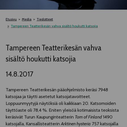
TELTTALAB
Etusivu
Media
Tiedotteet
OFF TAMPERE
Tampereen Teatterikesän vahva sisältö houkutti katsojia
TAPAHTUMIEN YÖ
Tampereen Teatterikesän vahva
sisältö houkutti katsojia
MUU OHJELMISTO
14.8.2017
Tampereen Teatterikesän pääohjelmisto keräsi 7948
katsojaa ja täytti asetetut katsojatavoitteet.
Loppuunmyytyjä näytöksiä oli kaikkiaan 20. Katsomoiden
täyttöaste oli 78,4 %. Eniten yleisöä kotimaisista teoksista
keräsivät Turun Kaupunginteatterin
Tom of Finland
1490
katsojalla, Kansallisteatterin
Arktinen hysteria
757 katsojalla