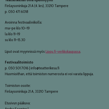
Finlaysoninkuja 21 A (4. krs), 33210 Tampere
p. 050 471 6018
Avoinna festivaaliviikolla:
ma–pe klo 10–19
la klo 11–19
su klo 11–15.30
Liput ovat myynnissä myös
Lippu.fi-verkkokaupassa
.
Festivaalitoimisto
p. 050 501 7016 | info@teatterikesa.fi
Huomioithan, että toimiston numerosta ei voi varata lippuja.
Toimiston osoite:
Finlaysoninkuja 21 A, 33210 Tampere
Etusivun pääkuva:
Andra Seepter |