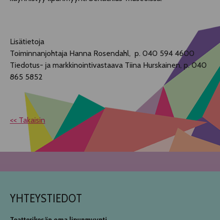
Lisätietoja
Toiminnanjohtaja Hanna Rosendahl, p. 040 594 4600
Tiedotus- ja markkinointivastaava Tiina Hurskainen, p. 040
865 5852
<< Takaisin
YHTEYSTIEDOT
Teatterikesän oma lipunmyynti