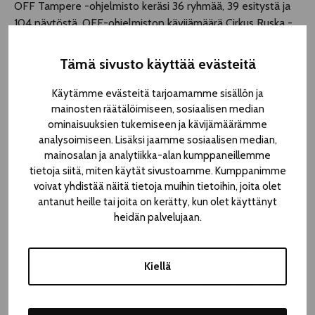
OFF Tampere -ohjelmisto keräsi 36 ryhmää, 39 esitystä ja
104 näytöstä. OFF-ohjelmiston kävijämäärä Cirkus Ruska -
festivaalin katusirkusesityksineen kohoaa yli 14 000:een.
Tämä sivusto käyttää evästeitä
Sokos Hotels Tampereen ja Pirkanmaan Osuuskaupan
kanssa järjestettävä ravintolafestivaali Encorebaana keräsi
Käytämme evästeitä tarjoamamme sisällön ja
seitsemään eri ravintolaan yhteensä yli 1200 katsojaa.
mainosten räätälöimiseen, sosiaalisen median
Tänä vuonna ilmaistapahtuman suosituimmiksi nousivat
ominaisuuksien tukemiseen ja kävijämäärämme
improvisaatioteatteri Snorkkelin esitys sekä Pintandwefall-
analysoimiseen. Lisäksi jaamme sosiaalisen median,
yhtye.
mainosalan ja analytiikka-alan kumppaneillemme
tietoja siitä, miten käytät sivustoamme. Kumppanimme
Tapahtumien Yöhön torstaina 10.8. osallistui 90 järjestävää
voivat yhdistää näitä tietoja muihin tietoihin, joita olet
antanut heille tai joita on kerätty, kun olet käyttänyt
tahoa. Tapahtumia oli yhteensä 211, joista suuri enemmistö,
heidän palvelujaan.
191, oli ilmaistapahtumia. Yleisömäärä oli runsas 28 000.
Tullikamarinaukion ja Pakkahuoneen aukion sekä
Hämeenpuiston tapahtumat vetivät tuhansittain väkeä.
Kiellä
Teatterikesässä oli kaikkiaan lähes 300 ilmaistapahtumaa.