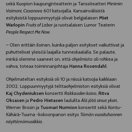
sekä Kuopion kaupunginteatterin ja Tanssiteatteri Minimin
Vaimoni, Casanova
601 katsojalla. Kansainvälisistä
esityksistä loppuunmyytyjä olivat belgialaisen
Miet
Warlopin
Fruits of Labor
ja ruotsalaisen Lumor Teaterin
People Respect Me Now
.
– Olen erittäin iloinen, kuinka paljon esitykset vaikuttivat ja
puhuttelivat yleisöä laajalla tunneskaalalla. Se palaute,
minkä olemme saaneet on, että ohjelmisto oli rohkea ja
vahva, toteaa toiminnanjohtaja
Hanna Rosendahl
.
Ohjelmateltan esityksiä oli 10 ja niissä katsojia kaikkiaan
2002. Loppuunmyytyjä telttaohjelmiston esityksiä olivat
Kaj Chydeniuksen
konsertti
Rakkauden kaivo
,
Ritva
Oksasen
ja
Pedro Hietasen
lauluilta
Älä jätä sinua yksin
,
Werner Brosin ja
Tuomari Nurmion
konsertit sekä Kontu-
Kähärä-Tuurna -kokoonpanon esitys
Tämän vuosituhannen
näyttämömusiikkia
.