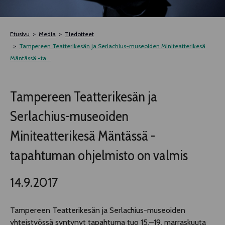
TELTTALAB
Etusivu
Media
Tiedotteet
OFF TAMPERE
Tampereen Teatterikesän ja Serlachius-museoiden Miniteatterikesä
Mäntässä -ta...
TAPAHTUMIEN YÖ
Tampereen Teatterikesän ja
MUU OHJELMISTO
Serlachius-museoiden
Miniteatterikesä Mäntässä -
tapahtuman ohjelmisto on valmis
14.9.2017
Tampereen Teatterikesän ja Serlachius-museoiden
yhteistyössä syntynyt tapahtuma tuo 15.–19. marraskuuta