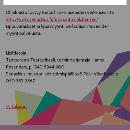
Ohjelmisto löytyy Serlachius-museoiden verkkosivuilta
http://www.serlachius.fi/fi/tapahtumakalenteri/
.
Lippuvaraukset ja lipunmyynti Serlachius-museoiden
myyntipalvelusta.
Lisätietoja
Tampereen Teatterikesä, toiminnanjohtaja Hanna
Rosendahl, p. 040 5944 600
Serlachius-museot, kehittämispäällikkö Päivi Viherkoski, p.
050 352 2567
<< Takaisin