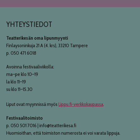
YHTEYSTIEDOT
Teatterikesän oma lipunmyynti
Finlaysoninkuja 21 A (4. krs), 33210 Tampere
p. 050 471 6018
Avoinna festivaaliviikolla:
ma–pe klo 10–19
la klo 11–19
su klo 11–15.30
Liput ovat myynnissä myös
Lippu.fi-verkkokaupassa
.
Festivaalitoimisto
p. 050 501 7016 | info@teatterikesa.fi
Huomioithan, että toimiston numerosta ei voi varata lippuja.