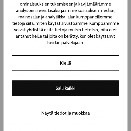
ominaisuuksien tukemiseen ja kävijämäärämme
Lapsiperheet saavat nauttia Tanssiteatteri MD:n
analysoimiseen. Lisäksi jaamme sosiaalisen median,
vuorovaikutteisesta teoksesta
Kurkistuksia tanssivaan
mainosalan ja analytiikka-alan kumppaneillemme
Muumilaaksoon
. Lauantai-illan kruunaa kotimaisen skiffle-
tietoja siitä, miten käytät sivustoamme. Kumppanimme
viihteen kärkinimi Werner Bros Trio ravintola Göstassa.
voivat yhdistää näitä tietoja muihin tietoihin, joita olet
antanut heille tai joita on kerätty, kun olet käyttänyt
Miniteatterikesän päättää sunnuntaina 19. marraskuuta
heidän palvelujaan.
kymmenvuotistaivaltaan juhlivan Grus Grus Teatterin esitys
Hugo Simbergin siivet
. Kyseessä on ainutlaatuinen tilaisuus
nähdä vielä kerran ryhmän ylistetty esikoisnäytelmä, jossa
Kiellä
heräävät henkiin sata vuotta sitten elänyt taiteilija ja hänen
maalauksensa, erityisesti aikanaan kiistoja aiheuttaneet
Tampereen Tuomiokirkon maalaukset. Taidemuseo
Salli kaikki
Göstassa nähtävän teoksen tulkitsee näyttelijä
Ville
Majamaa
ja ohjauksesta vastaa
Ville Kurki
.
Tampereen Teatterikesän ja Serlachius-museoiden kanssa
Näytä tiedot ja muokkaa
yhteistyössä Miniteatterikesän toteuttavat ravintola Gösta,
Mäntän Klubi ja Mänttä-Vilppulan kaupunki. Tapahtuman
päätukija on Majaoja-säätiö.