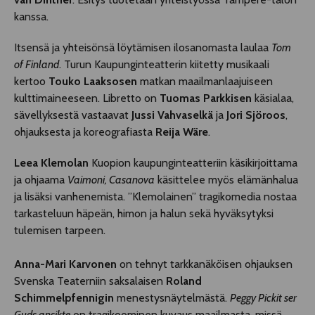
kanssa.
Itsensä ja yhteisönsä löytämisen ilosanomasta laulaa
Tom
of Finland
. Turun Kaupunginteatterin kiitetty musikaali
kertoo
Touko Laaksosen
matkan maailmanlaajuiseen
kulttimaineeseen. Libretto on
Tuomas Parkkisen
käsialaa,
sävellyksestä vastaavat
Jussi Vahvaselkä
ja
Jori Sjöroos
,
ohjauksesta ja koreografiasta
Reija Wäre
.
Leea Klemolan
Kuopion kaupunginteatteriin käsikirjoittama
ja ohjaama
Vaimoni, Casanova
käsittelee myös elämänhalua
ja lisäksi vanhenemista. ”Klemolainen” tragikomedia nostaa
tarkasteluun häpeän, himon ja halun sekä hyväksytyksi
tulemisen tarpeen.
Anna-Mari Karvonen
on tehnyt tarkkanäköisen ohjauksen
Svenska Teaterniin saksalaisen
Roland
Schimmelpfennigin
menestysnäytelmästä.
Peggy Pickit ser
Guds ansikte
on tragikoominen kuvaus maailmasta, missä