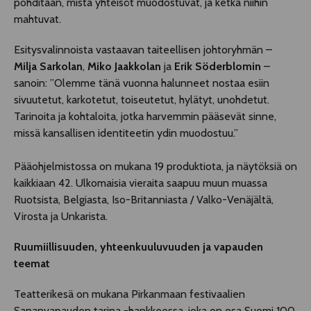
pohditaan, mistä yhteisöt muodostuvat, ja ketkä niihin
mahtuvat.
Esitysvalinnoista vastaavan taiteellisen johtoryhmän –
Milja Sarkolan
,
Miko Jaakkolan
ja
Erik Söderblomin
–
sanoin: ”Olemme tänä vuonna halunneet nostaa esiin
sivuutetut, karkotetut, toiseutetut, hylätyt, unohdetut.
Tarinoita ja kohtaloita, jotka harvemmin pääsevät sinne,
missä kansallisen identiteetin ydin muodostuu.”
Pääohjelmistossa on mukana 19 produktiota, ja näytöksiä on
kaikkiaan 42. Ulkomaisia vieraita saapuu muun muassa
Ruotsista, Belgiasta, Iso-Britanniasta / Valko-Venäjältä,
Virosta ja Unkarista.
Ruumiillisuuden, yhteenkuuluvuuden ja vapauden
teemat
Teatterikesä on mukana Pirkanmaan festivaalien
Sananvapauden tarina -hankkeessa, joka on osa Suomi 100