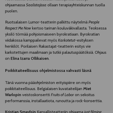
ohjaamassa
Saalistajissa
ollaan terapiayhteiskunnan tuolla
puolen.
Ruotsalaisen Lumor-teatterin palkittu näytelmä
People
Respect Me Now
kertoo tarinan kouluväkivallasta. Teoksessa
yksilö törmää pohjoismaiseen byrokratiaan. Byrokratian
viidakossa kamppailevat myös
Karkotetut
-esityksen
henkilöt. Porilaisen Rakastajat-teatterin esitys vie
karkotettujen maailmaan ja tutkii palautuspäätöksiä. Ohjaus
on
Elina Izarra Ollikaisen
.
Poikkitaiteellisuus ohjelmistossa vahvasti läsnä
Tänä vuonna pääohjelmiston erityispiirre on myös
poikkitaiteellisuus. Belgialaisen kuvataiteilijan
Miet
Warlopin
veistoskonsertti
Fruits of Labor
on sekoitus
performanssia, installaatiota, runoutta ja rock-konserttia.
Kristian Smedsin
Kansallisteatteriin ohjaama
just filming