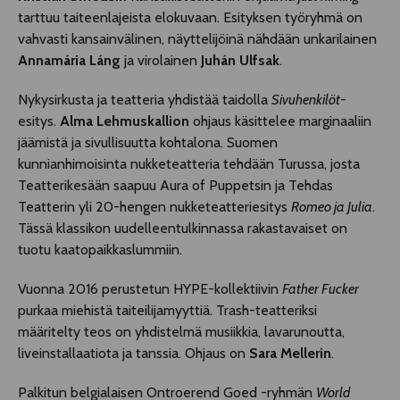
tarttuu taiteenlajeista elokuvaan. Esityksen työryhmä on
vahvasti kansainvälinen, näyttelijöinä nähdään unkarilainen
Annamária Láng
ja virolainen
Juhán Ulfsak
.
Nykysirkusta ja teatteria yhdistää taidolla
Sivuhenkilöt
-
esitys.
Alma Lehmuskallion
ohjaus käsittelee marginaaliin
jäämistä ja sivullisuutta kohtalona. Suomen
kunnianhimoisinta nukketeatteria tehdään Turussa, josta
Teatterikesään saapuu Aura of Puppetsin ja Tehdas
Teatterin yli 20-hengen nukketeatteriesitys
Romeo ja Julia
.
Tässä klassikon uudelleentulkinnassa rakastavaiset on
tuotu kaatopaikkaslummiin.
Vuonna 2016 perustetun HYPE-kollektiivin
Father Fucker
purkaa miehistä taiteilijamyyttiä. Trash-teatteriksi
määritelty teos on yhdistelmä musiikkia, lavarunoutta,
liveinstallaatiota ja tanssia. Ohjaus on
Sara Mellerin
.
Palkitun belgialaisen Ontroerend Goed -ryhmän
World