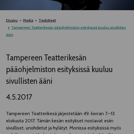
TELTTALAB
Etusivu
Media
Tiedotteet
OFF TAMPERE
Tampereen Teatterikesän pääohjelmiston esityksissä kuuluu sivullisten
ääni
TAPAHTUMIEN YÖ
Tampereen Teatterikesän
MUU OHJELMISTO
pääohjelmiston esityksissä kuuluu
sivullisten ääni
4.5.2017
Tampereen Teatterikesä järjestetään 49. kerran 7.–13.
elokuuta 2017. Tämän kesän esitykset nostavat esiin
sivulliset, unohdetut ja hylätyt. Monissa esityksissä myös