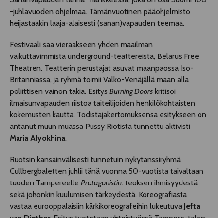
-juhlavuoden ohjelmaa. Tämänvuotinen pääohjelmisto
heijastaakin laaja-alaisesti (sanan)vapauden teemaa.
Festivaali saa vieraakseen yhden maailman
vaikuttavimmista underground-teattereista, Belarus Free
Theatren. Teatterin perustajat asuvat maanpaossa Iso-
Britanniassa, ja ryhmä toimii Valko-Venäjällä maan alla
poliittisen vainon takia. Esitys
Burning Doors
kritisoi
ilmaisunvapauden riistoa taiteilijoiden henkilökohtaisten
kokemusten kautta. Todistajakertomuksensa esitykseen on
antanut muun muassa Pussy Riotista tunnettu aktivisti
Maria Alyokhina
.
Ruotsin kansainvälisesti tunnetuin nykytanssiryhmä
Cullbergbaletten juhlii tänä vuonna 50-vuotista taivaltaan
tuoden Tampereelle
Protagonistin
: teoksen ihmisyydestä
sekä johonkin kuulumisen tärkeydestä. Koreografiasta
vastaa eurooppalaisiin kärkikoreografeihin lukeutuva
Jefta
van Dinther
. Esitys tuotetaan yhteistyössä Tampere-talon