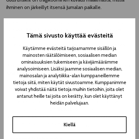
ihminen on järkeillyt itsensä Jumalan paikalle.
Vuoden teatteri -titteliä kantaa Riihimäen Teatteri, jolta
nähdään
Elina Snickerin
teos
Puolustusvoimat, rakastettuni
.
Tämä sivusto käyttää evästeitä
Se kertoo isästä ja tyttärestä, jotka ovat eksyksissä
armeijan ulkopuolisessa maailmassa: ilman autoritäärisesti
Käytämme evästeitä tarjoamamme sisällön ja
toimivaa järjestelmää oma kehokin tuntuu vieraalta.
mainosten räätälöimiseen, sosiaalisen median
ominaisuuksien tukemiseen ja kävijämäärämme
Paikallisen tuulahduksen festivaalille antaa Teatteri Telakka
analysoimiseen. Lisäksi jaamme sosiaalisen median,
Juha Hurmeen
ohjauksella
Hullu
. Esitys nostaa keskiöön
mainosalan ja analytiikka-alan kumppaneillemme
ihmisen pirstaloituvan mielen ja näyttää, kuinka ihminen voi
tietoja siitä, miten käytät sivustoamme. Kumppanimme
rakentua havainto havainnolta uudelleen.
voivat yhdistää näitä tietoja muihin tietoihin, joita olet
antanut heille tai joita on kerätty, kun olet käyttänyt
Tampereen yliopiston teatterityön tutkinto-ohjelmasta,
heidän palvelujaan.
Nätyltä valmistunut
Emilia Kokko
puolestaan tuo
festivaalille esityksensä
Genderfuck – sukupuolipoetiikkaa
,
joka pohtii sukupuolen käsittämättömyyttä.
Kiellä
Unohdetut ja toiseutetut