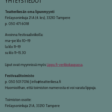
YHTEYSTIEDOT
Teatterikesän oma lipunmyynti
Finlaysoninkuja 21 A (4. krs), 33210 Tampere
p. 050 471 6018
Avoinna festivaaliviikolla:
ma–pe klo 10–19
la klo 11–19
su klo 11–15.30
Liput ovat myynnissä myös
Lippu.fi-verkkokaupassa
.
Festivaalitoimisto
p. 050 501 7016 | info@teatterikesa.fi
Huomioithan, että toimiston numerosta ei voi varata lippuja.
Toimiston osoite:
Finlaysoninkuja 21 A, 33210 Tampere