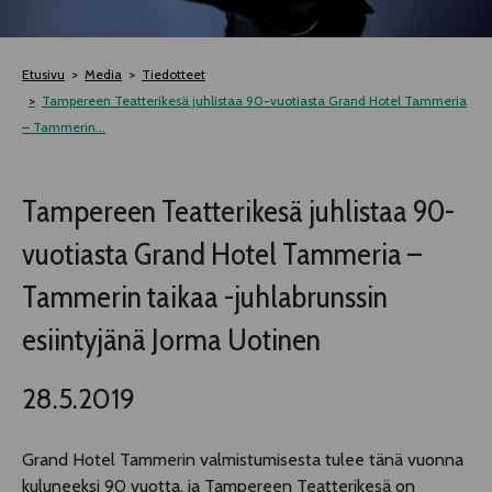
TELTTALAB
Etusivu
Media
Tiedotteet
OFF TAMPERE
Tampereen Teatterikesä juhlistaa 90-vuotiasta Grand Hotel Tammeria
– Tammerin...
TAPAHTUMIEN YÖ
Tampereen Teatterikesä juhlistaa 90-
MUU OHJELMISTO
vuotiasta Grand Hotel Tammeria –
Tammerin taikaa -juhlabrunssin
esiintyjänä Jorma Uotinen
28.5.2019
Grand Hotel Tammerin valmistumisesta tulee tänä vuonna
kuluneeksi 90 vuotta, ja Tampereen Teatterikesä on