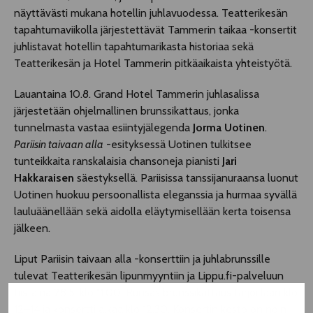
näyttävästi mukana hotellin juhlavuodessa. Teatterikesän
tapahtumaviikolla järjestettävät Tammerin taikaa -konsertit
juhlistavat hotellin tapahtumarikasta historiaa sekä
Teatterikesän ja Hotel Tammerin pitkäaikaista yhteistyötä.
Lauantaina 10.8. Grand Hotel Tammerin juhlasalissa
järjestetään ohjelmallinen brunssikattaus, jonka
tunnelmasta vastaa esiintyjälegenda
Jorma Uotinen
.
Pariisin taivaan alla
-esityksessä Uotinen tulkitsee
tunteikkaita ranskalaisia chansoneja pianisti
Jari
Hakkaraisen
säestyksellä. Pariisissa tanssijanuraansa luonut
Uotinen huokuu persoonallista eleganssia ja hurmaa syvällä
lauluäänellään sekä aidolla eläytymisellään kerta toisensa
jälkeen.
Liput Pariisin taivaan alla -konserttiin ja juhlabrunssille
tulevat Teatterikesän lipunmyyntiin ja Lippu.fi-palveluun
tiistaina 28.5. klo 11.00. Runsas brunssikattaus tarjoillaan klo
12–14 ja konsertti alkaa klo 12.30. Konsertin kesto on noin