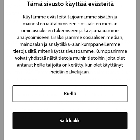
Tämä sivusto käyttää evästeitä
50 minuuttia, ja esityksessä on väliaika. Tilaisuuteen ei
varata numeroituja paikkoja, vaan pöydät täytetään
Käytämme evästeitä tarjoamamme sisällön ja
ohjatusti saapumisjärjestyksessä.
mainosten räätälöimiseen, sosiaalisen median
ominaisuuksien tukemiseen ja kävijämäärämme
Festivaaliviikon toinen Tammerin taikaa -konsertti
analysoimiseen. Lisäksi jaamme sosiaalisen median,
järjestetään ravintola Trattorian terassilla keskiviikkona 7.8.
mainosalan ja analytiikka-alan kumppaneillemme
Konsertti on maksuton ja sen ohjelma julkistetaan
tietoja siitä, miten käytät sivustoamme. Kumppanimme
myöhemmin kesän aikana.
voivat yhdistää näitä tietoja muihin tietoihin, joita olet
antanut heille tai joita on kerätty, kun olet käyttänyt
heidän palvelujaan.
Vuonna 1929 Tammerkosken kupeeseen valmistunut Grand
Hotel Tammer on kansainvälisesti tunnettu ja Tampereen
kaupunkimaisemaan ikonisesti kuuluva hotelli, jonka
Kiellä
historiaan mahtuu monia tarinoita ja merkkivieraita
marsalkka Mannerheimista Kalle Päätaloon. Vuodesta 2016
alkaen Grand Hotel Tammer on ollut osa Radisson Blu -
hotelliketjua.
Salli kaikki