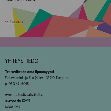
<< Takaisin
YHTEYSTIEDOT
Teatterikesän oma lipunmyynti
Finlaysoninkuja 21 A (4. krs), 33210 Tampere
p. 050 471 6018
Avoinna festivaaliviikolla:
ma–pe klo 10–19
la klo 11–19