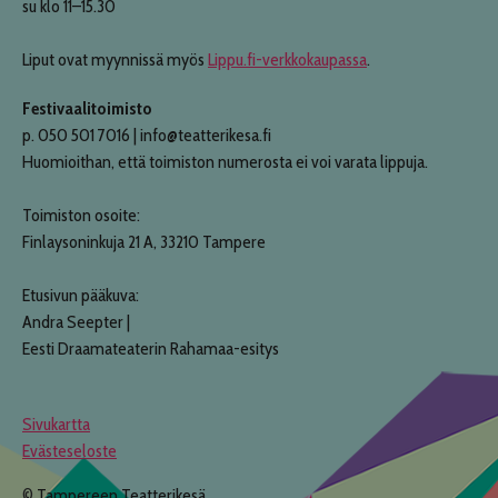
su klo 11–15.30
Liput ovat myynnissä myös
Lippu.fi-verkkokaupassa
.
Festivaalitoimisto
p. 050 501 7016 | info@teatterikesa.fi
Huomioithan, että toimiston numerosta ei voi varata lippuja.
Toimiston osoite:
Finlaysoninkuja 21 A, 33210 Tampere
Etusivun pääkuva:
Andra Seepter |
Eesti Draamateaterin Rahamaa-esitys
Sivukartta
Evästeseloste
©
Tampereen Teatterikesä