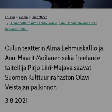
TELTTALAB
Etusivu
Media
Tiedotteet
OFF TAMPERE
Oulun teatterin Alma Lehmuskallio ja Anu-Maarit Moilanen sekä
freelance-taite...
TAPAHTUMIEN YÖ
Oulun teatterin Alma Lehmuskallio ja
MUU OHJELMISTO
Anu-Maarit Moilanen sekä freelance-
taiteilija Pirjo Liiri-Majava saavat
Suomen Kulttuurirahaston Olavi
Veistäjän palkinnon
3.8.2021