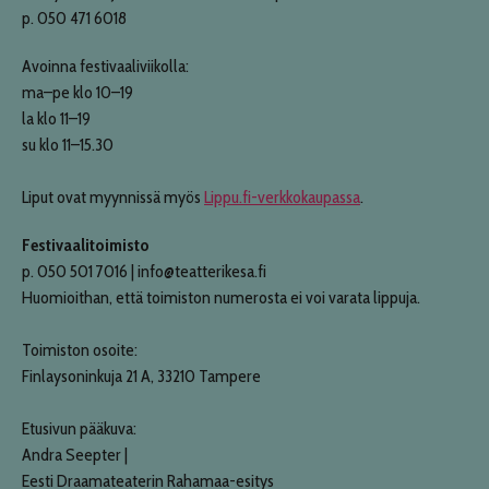
p. 050 471 6018
Avoinna festivaaliviikolla:
ma–pe klo 10–19
la klo 11–19
su klo 11–15.30
Liput ovat myynnissä myös
Lippu.fi-verkkokaupassa
.
Festivaalitoimisto
p. 050 501 7016 | info@teatterikesa.fi
Huomioithan, että toimiston numerosta ei voi varata lippuja.
Toimiston osoite:
Finlaysoninkuja 21 A, 33210 Tampere
Etusivun pääkuva:
Andra Seepter |
Eesti Draamateaterin Rahamaa-esitys