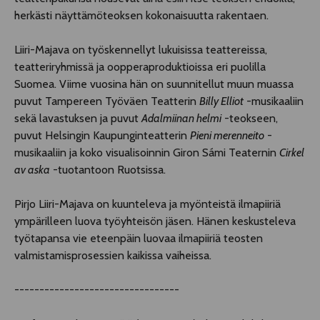
herkästi näyttämöteoksen kokonaisuutta rakentaen.
Liiri-Majava on työskennellyt lukuisissa teattereissa,
teatteriryhmissä ja oopperaproduktioissa eri puolilla
Suomea. Viime vuosina hän on suunnitellut muun muassa
puvut Tampereen Työväen Teatterin
Billy Elliot
-musikaaliin
sekä lavastuksen ja puvut
Adalmiinan helmi
-teokseen,
puvut Helsingin Kaupunginteatterin
Pieni merenneito
-
musikaaliin ja koko visualisoinnin Giron Sámi Teaternin
Cirkel
av aska
-tuotantoon Ruotsissa.
Pirjo Liiri-Majava on kuunteleva ja myönteistä ilmapiiriä
ympärilleen luova työyhteisön jäsen. Hänen keskusteleva
työtapansa vie eteenpäin luovaa ilmapiiriä teosten
valmistamisprosessien kaikissa vaiheissa.
---------------------------------