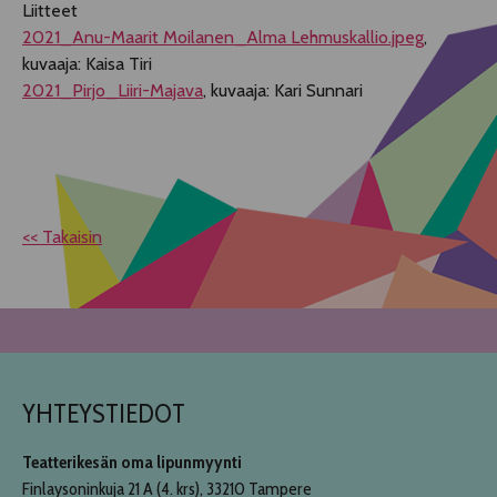
Liitteet
​​2021_Anu-Maarit Moilanen_Alma Lehmuskallio.jpeg
,
kuvaaja: Kaisa Tiri
2021_Pirjo_Liiri-Majava
, kuvaaja: Kari Sunnari
<< Takaisin
YHTEYSTIEDOT
Teatterikesän oma lipunmyynti
Finlaysoninkuja 21 A (4. krs), 33210 Tampere