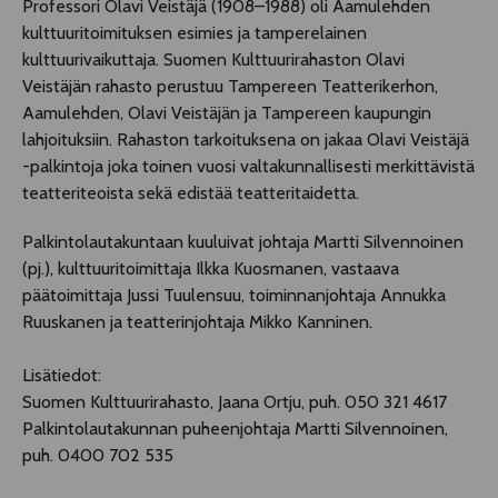
Professori Olavi Veistäjä (1908–1988) oli Aamulehden
kulttuuritoimituksen esimies ja tamperelainen
kulttuurivaikuttaja. Suomen Kulttuurirahaston Olavi
Veistäjän rahasto perustuu Tampereen Teatterikerhon,
Aamulehden, Olavi Veistäjän ja Tampereen kaupungin
lahjoituksiin. Rahaston tarkoituksena on jakaa Olavi Veistäjä
-palkintoja joka toinen vuosi valtakunnallisesti merkittävistä
teatteriteoista sekä edistää teatteritaidetta.
Palkintolautakuntaan kuuluivat johtaja Martti Silvennoinen
(pj.), kulttuuritoimittaja Ilkka Kuosmanen, vastaava
päätoimittaja Jussi Tuulensuu, toiminnanjohtaja Annukka
Ruuskanen ja teatterinjohtaja Mikko Kanninen.
Lisätiedot:
Suomen Kulttuurirahasto, Jaana Ortju, puh. 050 321 4617
Palkintolautakunnan puheenjohtaja Martti Silvennoinen,
puh. 0400 702 535