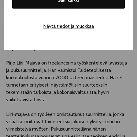
Salli kaikki
Moilanen työskentelee mahdollistajana, jolle taidelaitos ei
näyttäydy erillisenä kuplana vaan tärkeänä ja vaikuttavana
osana yhteiskuntaa.
Näytä tiedot ja muokkaa
Pirjo Liiri-Majava
Pirjo Liiri-Majava on freelancerina työskentelevä lavastaja
ja pukusuunnittelija. Hän valmistui Taideteollisesta
korkeakoulusta vuonna 2000 taiteen maisteriksi. Hänet
tunnetaan erityisesti näyttämöllisiin suurteoksiin
tekemistään tarkoista ja kokonaisvaltaisista, hyvin
vaikuttavista töistä.
Liiri-Majava on työlleen omistautunut suunnittelija, jonka
visualisoinnit ovat taideteoksia jokaisen yksityiskohdan
viimeistelyä myöten. Pukusuunnittelijana hänen
teatteripukunsa nousevat aina esiin itse teoksen ehdoilla,