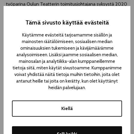
työparina Oulun Teatterin toimitusjohtajana syksystä 2020
saakka. Hän on koulutukseltaan kauppatieteiden maisteri
Oulun yliopistosta ja taiteen maisteri Taideteollisesta
Tämä sivusto käyttää evästeitä
korkeakoulusta. Moilanen on aiemmin työskennellyt
kulttuurin ja koulutuksen aloilla.
Käytämme evästeitä tarjoamamme sisällön ja
mainosten räätälöimiseen, sosiaalisen median
Moilanen näkee teatterin merkityksen laaja-alaisena:
ominaisuuksien tukemiseen ja kävijämäärämme
tärkeänä yhteiskunnallisten aiheiden käsittelijänä,
analysoimiseen. Lisäksi jaamme sosiaalisen median,
mainosalan ja analytiikka-alan kumppaneillemme
moniammatillisena työllistäjänä ja paikallisten yritysten
tietoja siitä, miten käytät sivustoamme. Kumppanimme
yhteistyökumppanina. Yleisötyö on lähellä hänen
voivat yhdistää näitä tietoja muihin tietoihin, joita olet
sydäntään ja Moilanen aikoo kehittää Oulun teatterin
antanut heille tai joita on kerätty, kun olet käyttänyt
yleisötyötä ja siitä viestimistä entistä monipuolisemmaksi.
heidän palvelujaan.
Moilasen keskeisiä tavoitteita on teatterin ja taiteen
saavutettavuuden parantaminen. Hän toimi ennen Oulun
Kiellä
Teatteriin siirtymistään Taidetestaajien hankepäällikkönä.
Valtakunnallinen Taidetestaajat vie kaikki Suomen
kahdeksasluokkalaiset kokemaan taidetta.