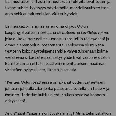
Lehmuskallion erityisiä kiinnostuksen kohteita ovat toden ja
fiktion suhde, fyysisyys näyttämöllä, mahdollisuuksien tasa-
arvo sekä eri taiteenlajien väliset hybridit.
Lehmuskallion ensimmäinen oma ohjaus Oulun
kaupunginteatterin johtajana oli
Kaboom ja kuvittelun voima
,
joka oli koko perheelle suunnattu teos leikin tärkeydestä ja
oman elämänpolun löytämisestä. Teoksessa oli mukana
teatterin koko näyttelijäensemble vahvistuksenaan kolme
vierailevaa sirkustaiteilijaa. Esitys yhdisti vahvasti sekä talon
henkilökunnan että loi teatteriin monitaiteisen maailman
yhdistäen nykysirkusta, liikettä ja tanssia.
”Kenties Oulun teatterissa on alkanut uuden taiteellisen
johtajan johdolla aika, jonka pääosassa todella on taide – ja
ihminen”, todettiin kulttuurilehti Kaltion arviossa Kaboom-
esityksestä.
Anu-Maarit Moilanen on työskennellyt Alma Lehmuskallion