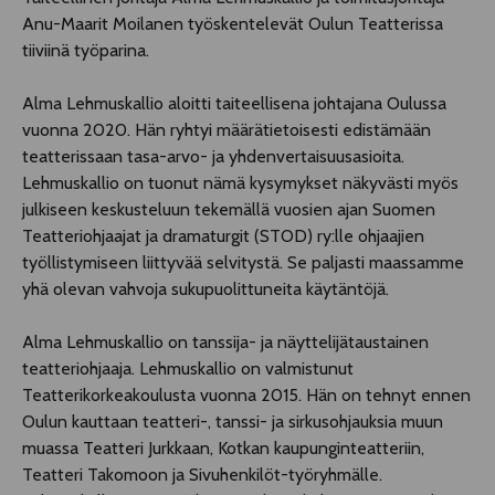
Anu-Maarit Moilanen työskentelevät Oulun Teatterissa
tiiviinä työparina.
Alma Lehmuskallio aloitti taiteellisena johtajana Oulussa
vuonna 2020. Hän ryhtyi määrätietoisesti edistämään
teatterissaan tasa-arvo- ja yhdenvertaisuusasioita.
Lehmuskallio on tuonut nämä kysymykset näkyvästi myös
julkiseen keskusteluun tekemällä vuosien ajan Suomen
Teatteriohjaajat ja dramaturgit (STOD) ry:lle ohjaajien
työllistymiseen liittyvää selvitystä. Se paljasti maassamme
yhä olevan vahvoja sukupuolittuneita käytäntöjä.
Alma Lehmuskallio on tanssija- ja näyttelijätaustainen
teatteriohjaaja. Lehmuskallio on valmistunut
Teatterikorkeakoulusta vuonna 2015. Hän on tehnyt ennen
Oulun kauttaan teatteri-, tanssi- ja sirkusohjauksia muun
muassa Teatteri Jurkkaan, Kotkan kaupunginteatteriin,
Teatteri Takomoon ja Sivuhenkilöt-työryhmälle.