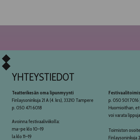
YHTEYSTIEDOT
Teatterikesän oma lipunmyynti
Festivaalitoimi
Finlaysoninkuja 21 A (4. krs), 33210 Tampere
p. 050 501 7016 |
p. 050 471 6018
Huomioithan, et
voi varata lippuja
Avoinna festivaaliviikolla:
ma–pe klo 10–19
Toimiston osoite
la klo 11–19
Finlaysoninkuja 