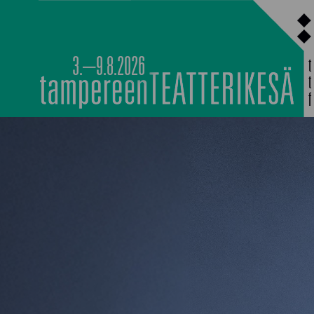
Siirry
sisältöön
3.–9.8.2026
PÄÄOHJELMISTO
TAPAHTUMIEN YÖ