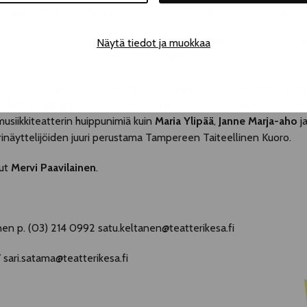
 lauluja ihmisyydestä ja kohtaamisista – molemmilla kotimaisilla kiel
on kotimainen tähtikombo, Werner Bros.
Tuukkasen
veljekset juhlivat
Näytä tiedot ja muokkaa
ssa on hulvattomia sovituksia sekä kotimaisen että kansainvälisen 
ksi kertaa esitettävä konserttikokonaisuus, johon on koottu
Tämän 
ja
Jussi Tuurnan
teatterisävellyksiä muun muassa musikaaleista
Vi
 musiikkiteatterin huippunimiä kuin
Maria Ylipää
,
Janne Marja-aho
j
rinäyttelijöiden juuri perustama Tampereen Taiteellinen Kuoro.
nut
Mervi Paavilainen
.
tu Keltanen p. (03) 214 0992 satu.keltanen@teatterikesa
sari.satama@teatterikesa.fi