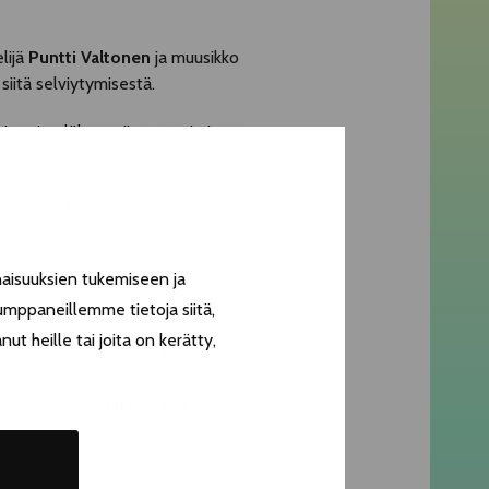
lijä
Puntti Valtonen
ja muusikko
iitä selviytymisestä.
piraation lähteenä ovat toimineet
marei
kuullaan valikoituja paloja.
.
aisuuksien tukemiseen ja
eeksi 60 vuotta siitä, kun Grön
umppaneillemme tietoja siitä,
t heille tai joita on kerätty,
eja
kommentoi päivän kuumimpia
#snapteatterikesa. Illan
ksesta vastaa
Hilkka-Liisa
paitsi omia, myös muiden tekstejä.