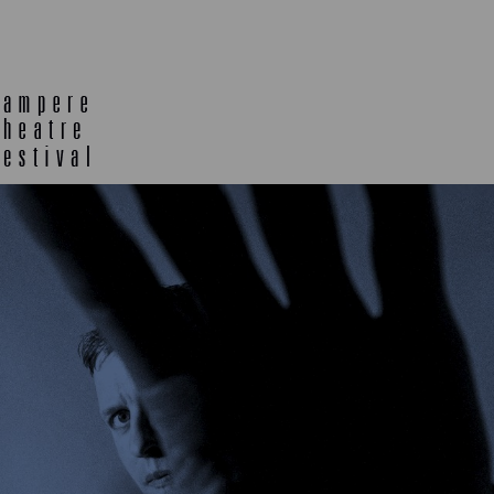
TELTTALAB
OFF TA
MUU OHJELMISTO