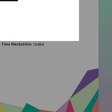
illä.
 teltassa railakkaasti pyöreitä
viihdeperinteen helmistä.
vuosituhannen näyttämömusiikkia
.
ita 1949, Häräntappoase
ja
Homo!
.
a
Tiina Weckström
. Lisäksi
.fi