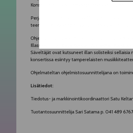
Konsertin nimi onkin
Omaa ja lainattua
. Luvassa on
Perjantai-illan huipentaa skiffle-viihteen kiistat
teemalla
30 vuotta 100-vuotisessa Suomessa
. Luva
Ohjelmateltan viikon huipentaa lauantaina 12.8. ka
Illassa kuullaan
Eeva Kontun
,
Anna-Mari Kähärän
Säveltäjät ovat kutsuneet illan solisteiksi sellaisia
konsertissa esiintyy tamperelaisten musiikkiteatte
Ohjelmateltan ohjelmistosuunnittelijana on toimi
Lisätiedot:
Tiedotus- ja markkinointikoordinaattori Sa
Tuotantosuunnittelija Sari Satama p. 041 489 6767 