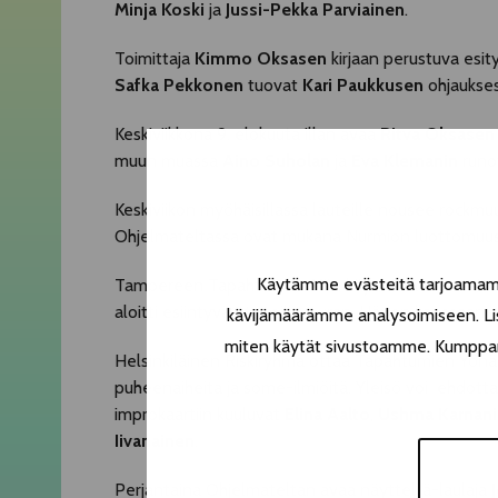
Minja Koski
ja
Jussi-Pekka Parviainen
.
Toimittaja
Kimmo Oksasen
kirjaan perustuva esit
Safka Pekkonen
tuovat
Kari Paukkusen
ohjaukses
Keskiviikkona 9. elokuuta illan avaa
Ritva Oksasen
muun muassa
Aino Suholan
ja
Eva Klemanin
runo
Keskiviikon myöhäisillassa lauteille nousee rockmu
Ohjelmateltassa ovat mukana Nurmion luottomuusik
Käytämme evästeitä tarjoamamme
Tampereen Tapahtumien Yön käynnistää torstaina 1
aloitti esiintyvän taiteilijan uran. Hänen kanssaan i
kävijämäärämme analysoimiseen. Lis
miten käytät sivustoamme. Kumppanimm
Helsinkiläinen Riskiryhmä ottaa Tapahtumien Yönä
puheenaiheita ja some-ilmiöitä. Yleisö voi ehdotta
improkaartiin kuuluvat
Elina Aalto
,
Ushma Karnani
Iivanainen
.
Perjantaina Ohjelmateltan avaa näyttelijä-laulaja