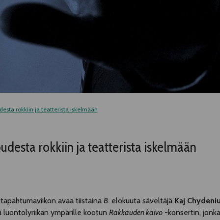
sta rokkiin ja teatterista iskelmään
desta rokkiin ja teatterista iskelmään
apahtumaviikon avaa tiistaina 8. elokuuta säveltäjä
Kaj Chydeni
ä luontolyriikan ympärille kootun
Rakkauden kaivo
-konsertin, jonka