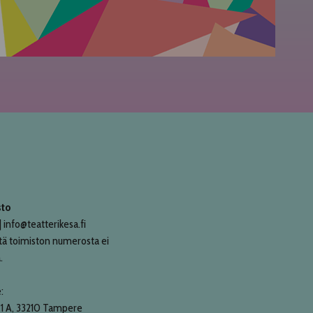
sto
 info@teatterikesa.fi
tä toimiston numerosta ei
.
:
21 A, 33210 Tampere