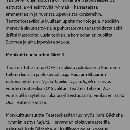
Tampere -ohjelmistossa on mukana ennätykselliset 52
esitystä ja 44 esiintyvää ryhmää – harrastajista
ammattilaisiin ja nuorista lupauksista konkareihin.
Teatterikesäviikolla kuullaan upeita monologeja, nähdään
meneviä sirkusesityksiä ja puhuttelevaa tanssitaidetta sekä
lisäksi klassikoita, uusia teoksia ja komediaa eri puolilta
Suomea ja aina Japanista saakka.
Monikulttuurisuuden äärellä
Teatteri Telakka tuo OFFiin Irakista pakolaisena Suomeen
tulleen kirjailija ja elokuvaohjaaja
Hassam Blasimin
esikoisnäytelmän
Digihattupelin
.
Digihattupeli
on myös
vuoden teatteriksi 2016 valitun Teatteri Telakan 20-
vuotisjuhlanäytelmä, joka on yhteistuotanto virolaisen Tartu
Uus Teaterin kanssa.
Monikulttuurisuutta Teatterikesään luo myös Karis Bächeha
-ryhmän esitys
Kirjeitä.
Hervannan elokuvateatterilla
esiintyvä Karis Bächeha, eli Karijärven pojat, koostuu