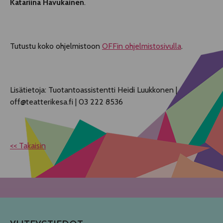
Katariina Havukainen
.
Tutustu koko ohjelmistoon
OFFin ohjelmistosivulla
.
Lisätietoja: Tuotantoassistentti Heidi Luukkonen |
off@teatterikesa.fi | 03 222 8536
<< Takaisin