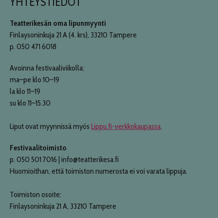
YHTEYSTIEDOT
Teatterikesän oma lipunmyynti
Finlaysoninkuja 21 A (4. krs), 33210 Tampere
p. 050 471 6018
Avoinna festivaaliviikolla:
ma–pe klo 10–19
la klo 11–19
su klo 11–15.30
Liput ovat myynnissä myös
Lippu.fi-verkkokaupassa
.
Festivaalitoimisto
p. 050 501 7016 | info@teatterikesa.fi
Huomioithan, että toimiston numerosta ei voi varata lippuja.
Toimiston osoite:
Finlaysoninkuja 21 A, 33210 Tampere