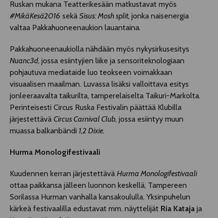
Ruskan mukana Teatterikesään matkustavat myös
#MikäKesä2016
sekä
Sisus: Mosh split,
jonka naisenergia
valtaa Pakkahuoneenaukion lauantaina.
Pakkahuoneenaukiolla nähdään myös nykysirkusesitys
Nuanc3d
, jossa esiintyjien liike ja sensoriteknologiaan
pohjautuva mediataide luo teokseen voimakkaan
visuaalisen maailman. Luvassa lisäksi valloittava esitys
jonleeraavalta taikurilta, tamperelaiselta Taikuri-Markolta.
Perinteisesti Circus Ruska Festivalin päättää Klubilla
järjestettävä
Circus Carnival Club
, jossa esiintyy muun
muassa balkanbändi
1,2 Dixie.
Hurma Monologifestivaali
Kuudennen kerran järjestettävä
Hurma Monologifestivaali
ottaa paikkansa jälleen luonnon keskellä, Tampereen
Sorilassa Hurman vanhalla kansakoululla. Yksinpuhelun
kärkeä festivaalilla edustavat mm. näyttelijät
Ria Kataja
ja