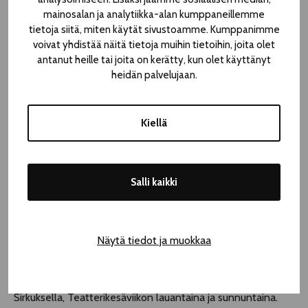
OFF tarjoaa myös Suomen kärkiluokan nukketeatteria, kun
mainosalan ja analytiikka-alan kumppaneillemme
trio
Rajala–Käppi–Räikkä
tuo Onkiniemen vanhaan
tietoja siitä, miten käytät sivustoamme. Kumppanimme
voimalaan teoksensa
Räähkän luku – Kauhunukkemystikaali.
voivat yhdistää näitä tietoja muihin tietoihin, joita olet
Myöhäisiltaan sijoittuvassa, aikuisille suunnatussa
antanut heille tai joita on kerätty, kun olet käyttänyt
nukketeatteriesityksessä kuullaan kahden pakanallisen,
heidän palvelujaan.
jouhikon ja nuken, dialogi.
Alma Rajalan
ohjaama esitys
on
sekoitus nukketeatteria ja äänitaidetta. Äänimaailman
Kiellä
esitykseen on luonut muusikko
Pekko Käppi
.
Circus Ruska Festival jälleen osana Teatterikesää
Salli kaikki
Circus Ruska Festival esittelee tänä kesänä
mielenkiintoisimmat ja puhuttelevimmat esitykset
sirkustaiteen maailmasta.
Näytä tiedot ja muokkaa
Capilotractées
on
Elice Abonce Muhosen
ja
Sanja
Kososen
nykysirkusesitys, joka pohjautuu perinteisen
sirkuksen hiuksistaroikuntatekniikkaan. Esitys nähdään Sorin
Sirkuksella, Teatterikesäviikon lauantaina ja sunnuntaina.