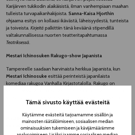
Karijärven tukikodin alaikäisistä, ilman vanhempiaan maahan
tulleista turvapaikanhakijoista.
S
anna-Kaisa Hjorthin
ohjaama esitys on kollaasi ikävästä, läheisyydestä, tunteista
ja toiveista.
Kirjeitä
palkittiin tänä keväänä stipendillä
valtakunnallisessa nuorten teatteritapahtumassa
Teatriksessä
.
Mestari Ichinosuken Rakugo-show Japanista
Tampereelle saadaan harvinaista herkkua Japanista, kun
Mestari Ichinosuke
esittää perinteistä japanilaista
komediaa rakugoa Vanhalla Kirjastotalolla. Rakugo on
verrattavissa amerikkalaiseen tilannekomediaan – kuitenkin
sillä erolla, että useiden näyttelijöiden sijaan yksi näyttelijä
Tämä sivusto käyttää evästeitä
esittää kaikki roolit. Esitys on tekstitetty suomeksi.
Käytämme evästeitä tarjoamamme sisällön ja
Mystiikka ja nukketeatteri kohtaavat Onkiniemen
mainosten räätälöimiseen, sosiaalisen median
vanhalla voimalalla
ominaisuuksien tukemiseen ja kävijämäärämme
analysoimiseen. Lisäksi jaamme sosiaalisen median,