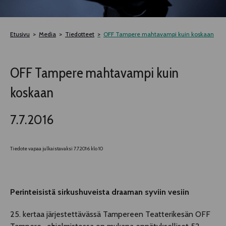
TELTTALAB
Etusivu
Media
Tiedotteet
OFF Tampere mahtavampi kuin koskaan
OFF TAMPERE
OFF Tampere mahtavampi kuin
TAPAHTUMIEN YÖ
koskaan
MUU OHJELMISTO
7.7.2016
Tiedote vapaa julkaistavaksi 7.7.2016 klo 10
Perinteisistä sirkushuveista draaman syviin vesiin
25. kertaa järjestettävässä Tampereen Teatterikesän OFF