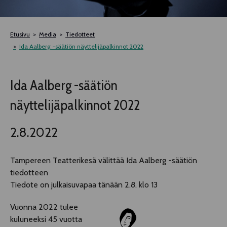
TELTTALAB
Etusivu
Media
Tiedotteet
OFF TAMPERE
Ida Aalberg -säätiön näyttelijäpalkinnot 2022
TAPAHTUMIEN YÖ
Ida Aalberg -säätiön
näyttelijäpalkinnot 2022
MUU OHJELMISTO
2.8.2022
Tampereen Teatterikesä välittää Ida Aalberg -säätiön
tiedotteen
Tiedote on julkaisuvapaa tänään 2.8. klo 13
Vuonna 2022 tulee
kuluneeksi 45 vuotta