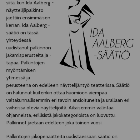
siitä, kun Ida Aalberg -
näyttelijäpalkinto
jaettiin ensimmäisen
kerran. Ida Aalberg -
säätiö on tässä
yhteydessä
uudistanut palkinnon
jakamisperusteita ja -
tapaa. Palkintojen
myöntämisen
ytimessä ja
perusteena on edelleen näyttelijäntyö teatterissa. Säätiö
on halunnut kuitenkin ottaa huomioon aiempaa
valtakunnallisemmin eri tavoin ansioituneita ja urallaan eri
vaiheissa olevia näyttelijöitä. Aikaisemmin valintaa
ohjanneista, erillisistä jakokategorioista on luovuttu.
Palkinnot jaetaan edelleen joka toinen vuosi.
Palkintojen jakoperiaatteita uudistaessaan säätiö on