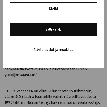
vuoropuhelua suoraan yleisön kanssa käynnistämillään
Instagram-livelähetyksillä, joihin hän on kutsunut mukaan
Kiellä
kollegojaan teatterista. Loper on myös tehnyt yleisötyötä
kotoutumiskoulutuksessa olevan nuorten aikuisten
maahanmuuttajaryhmän kanssa. Tämä kaikki osoittaa, että
Salli kaikki
hän näkee teatterin yhteiskunnallisen roolin ihmisten ja
kulttuurien kohtaamispaikkana hyvin merkityksellisenä ja
soveltaa omaa monikulttuurista taustaansa olemalla
aloitteellinen ja integroitumalla ympäröivään yhteisöön.
Näytä tiedot ja muokkaa
Salla Loper on juuri sellainen notkea ja vastuullinen
näyttelijälahjakkuus, jonka avulla teatteritaide ottaa
harppauksia työtavoissaan ja kurottaessaan uusien
yleisöjen suuntaan.”
”
Tuula Väänänen
on ollut Oulun teatterin tinkimätön,
väsymätön ja aina haasteisiin valmis näyttelijä vuodesta
1995 lähtien. Hän on tehnyt huikean määrän suuria rooleja,