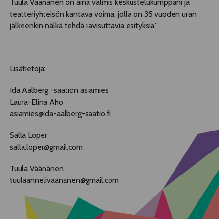
Tuula Väänänen on aina valmis keskustelukumppani ja
teatteriyhteisön kantava voima, jolla on 35 vuoden uran
jälkeenkin nälkä tehdä ravisuttavia esityksiä.”
Lisätietoja:
Ida Aalberg -säätiön asiamies
Laura-Elina Aho
asiamies@ida-aalberg-saatio.fi
Salla Loper
salla.loper@gmail.com
Tuula Väänänen
tuulaannelivaananen@gmail.com