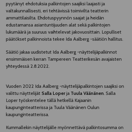
pyytänyt ehdotuksia palkintojen saajiksi laajasti ja
valtakunnallisesti, eri tehtävissä toimivilta teatterin
ammattilaisilta. Ehdotuspyynnön saajat ja heidän
edustamansa asiantuntijuuden alat sekä palkintojen
lukumäärä ja suuruus vaihtelevat jakovuosittain. Lopulliset
päätökset palkinnoista tekee Ida Aalberg -säätiön hallitus.
Säätiö jakaa uudistetut Ida Aalberg -näyttelijäpalkinnot
ensimmäisen kerran Tampereen Teatterikesän avajaisten
yhteydessä 2.8.2022.
Vuoden 2022 Ida Aalberg -näyttelijäpalkintojen saajiksi on
valittu näyttelijät
Salla Loper
ja
Tuula Väänänen
. Salla
Loper työskentelee tällä hetkellä Kajaanin
kaupunginteatterissa ja Tuula Väänänen Oulun
kaupunginteatterissa.
Kummallekin näyttelijälle myönnettävä palkintosumma on