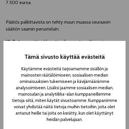
7 500 euroa.
Päätös palkittavista on tehty muun muassa seuraavin
säätiön saamin perusteluin:
”
Salla Loper
otti rohkeasti paikan vastaan Kajaanin
kaupunginteatterista elokuussa 2018 valmistuttuaan
teatteritaiteen maisteriksi Teatterikorkeakoulun
Tämä sivusto käyttää evästeitä
ruotsinkielisestä koulutusohjelmasta. Loper osoitti nopeasti
Käytämme evästeitä tarjoamamme sisällön ja
ahkeruutensa, avuliaisuutensa ja sosiaaliset taitonsa, joita
mainosten räätälöimiseen, sosiaalisen median
tarvitaan pitkiä kiertueita tekevässä ryhmässä ja vaihtuvissa
ominaisuuksien tukemiseen ja kävijämäärämme
olosuhteissa. Loper on tehnyt Kajaanissa lukuisia keskeisiä
analysoimiseen. Lisäksi jaamme sosiaalisen median,
rooleja. Hän siirtyy vaivatta tyylilajista toiseen ymmärtäen
mainosalan ja analytiikka-alan kumppaneillemme
kulloisenkin tehtävän vivahteet ja vaatimukset. Hänen
tietoja siitä, miten käytät sivustoamme. Kumppanimme
ohjaamisensa tapahtuu hyvässä yhteistyössä, ja työtoverit
voivat yhdistää näitä tietoja muihin tietoihin, joita olet
arvostavat häntä.
antanut heille tai joita on kerätty, kun olet käyttänyt
heidän palvelujaan.
Roolityöskentelyn ohella Loper on kehittänyt teatterin