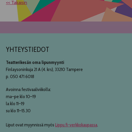
<< Takaisin
YHTEYSTIEDOT
Teatterikesän oma lipunmyynti
Finlaysoninkuja 21 A (4. krs), 33210 Tampere
p. 050 471 6018
Avoinna festivaaliviikolla:
ma–pe klo 10–19
la klo 11–19
su klo 11–15.30
Liput ovat myynnissä myös
Lippu.fi-verkkokaupassa
.