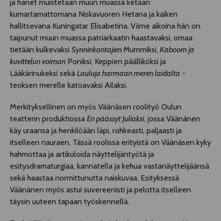
ja hänet muistetaan muun muassa ketään
kumartamattomana Niskavuoren Hetana ja kaiken
hallitsevana Kuningatar Elisabetina. Viime aikoina hän on
taipunut muun muassa patriarkaatin haastavaksi, omaa
tietään kulkevaksi
Synninkantajien
Mummiksi,
Kaboom ja
kuvittelun voiman
Poniksi, Keppien päälliköksi ja
Lääkärinukeksi sekä
Lauluja harmaan meren laidalta
-
teoksen merelle katoavaksi Ailaksi.
Merkityksellinen on myös Väänäsen roolityö Oulun
teatterin produktiossa
En päässyt Juliaksi
, jossa Väänänen
käy uraansa ja henkilöään läpi, rohkeasti, paljaasti ja
itselleen nauraen. Tässä roolissa erityistä on Väänäsen kyky
hahmottaa ja artikuloida näyttelijäntyötä ja
esitysdramaturgiaa, kannatella ja kehua vastanäyttelijäänsä
sekä haastaa normittunutta naiskuvaa. Esityksessä
Väänänen myös astui suvereenisti ja pelotta itselleen
täysin uuteen tapaan työskennellä.