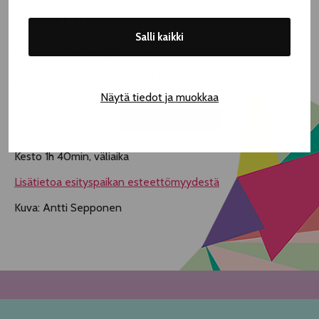
TELTTALAB
Salli kaikki
G Livelab Tampere, Puutarhakatu 1
33,00 € Teatterikesä | 36,60 € Lippu.fi
Näytä tiedot ja muokkaa
Ke 6.8. klo 18.00
LOPPUUNVARATTU
Kesto 1h 40min, väliaika
Lisätietoa esityspaikan esteettömyydestä
Kuva: Antti Sepponen