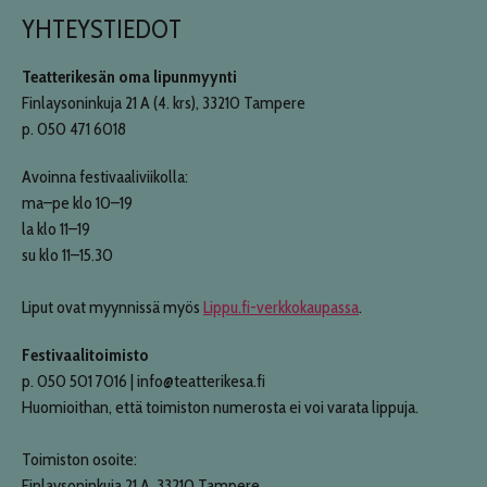
YHTEYSTIEDOT
Teatterikesän oma lipunmyynti
Finlaysoninkuja 21 A (4. krs), 33210 Tampere
p. 050 471 6018
Avoinna festivaaliviikolla:
ma–pe klo 10–19
la klo 11–19
su klo 11–15.30
Liput ovat myynnissä myös
Lippu.fi-verkkokaupassa
.
Festivaalitoimisto
p. 050 501 7016 | info@teatterikesa.fi
Huomioithan, että toimiston numerosta ei voi varata lippuja.
Toimiston osoite:
Finlaysoninkuja 21 A, 33210 Tampere