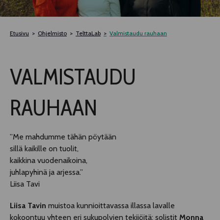
TELTTALAB
Etusivu
Ohjelmisto
TelttaLab
Valmistaudu rauhaan
OFF TAMPERE
VALMISTAUDU
TAPAHTUMIEN YÖ
RAUHAAN
MUU OHJELMISTO
”Me mahdumme tähän pöytään
sillä kaikille on tuolit,
kaikkina vuodenaikoina,
juhlapyhinä ja arjessa.”
Liisa Tavi
Liisa Tavin
muistoa kunnioittavassa illassa lavalle
kokoontuu yhteen eri sukupolvien tekijöitä: solistit
Monna