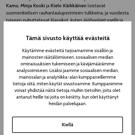
Kamu
,
Minja Koski
ja
Kielo Kärkkäinen
loistavat
suomenkielisen rauhanlauluperinteen tulkkeina, ja vuodesta
toiseen puhuttelevat klassikot, kuten
Jäähyväiset aseille
ja
Elämälle kiitos
kutsuvat herkistymään.
Tämä sivusto käyttää evästeitä
Esityksen yhteydessä julkaistaan myös albumi, joka pitää
sisällään Tavin ohjelmistossa olleiden laulujen lisäksi uusia
Käytämme evästeitä tarjoamamme sisällön ja
Eero Ojasen
sävellyksiä mm. Liisa Tavin, Kielo Kärkkäisen ja
mainosten räätälöimiseen, sosiaalisen median
Sirkka Turkan
runoihin.
ominaisuuksien tukemiseen ja kävijämäärämme
analysoimiseen. Lisäksi jaamme sosiaalisen median,
Lavalla
mainosalan ja analytiikka-alan kumppaneillemme
Monna Kamu, Minja Koski ja Kielo Kärkkäinen, laulu
tietoja siitä, miten käytät sivustoamme. Kumppanimme
Arto Piispanen ja Eero Ojanen, piano ja koskettimet
voivat yhdistää näitä tietoja muihin tietoihin, joita olet
antanut heille tai joita on kerätty, kun olet käyttänyt
Ville Rauhala, kontrabasso
heidän palvelujaan.
TelttaLab-ohjelmistossa 2025
Kiellä