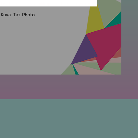
Lisätietoa esityspaikkojen esteettömyydestä
Kuva: Taz Photo