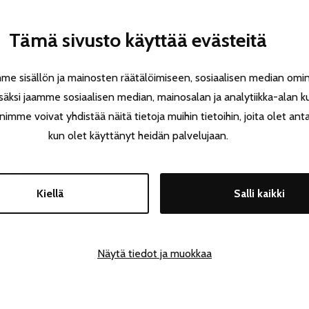
r
saa katsojan sekä hämmästymään että
Tämä sivusto käyttää evästeitä
iaa, ainutlaatuista jousiammuntaa jaloilla
kaa huikean kokemuksen kaikenikäisille
 sisällön ja mainosten räätälöimiseen, sosiaalisen median omin
äksi jaamme sosiaalisen median, mainosalan ja analytiikka-alan k
e voivat yhdistää näitä tietoja muihin tietoihin, joita olet antanu
lisesti tunnettu notkeusakrobaatti, esiintyjä
kun olet käyttänyt heidän palvelujaan.
la ja kouluttautunut sirkustaiteilijaksi sekä
Kiellä
Salli kaikki
jaoja-säätiö.
Ready.Aim.Fire!
-esityksen
Näytä tiedot ja muokkaa