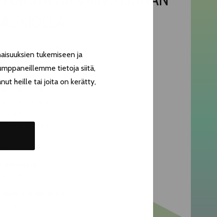
AUKIOLLA
Puutarhakatu 1 / Väinö Linnan aukio
aisuuksien tukemiseen ja
Vapaa pääsy!
umppaneillemme tietoja siitä,
t heille tai joita on kerätty,
Ke 5.8. klo 15.00
Ke 5.8. klo 16.30
To 6.8. klo 12.00
To 6.8. klo 13.30
Kesto noin 30min
Laikunlava
Ke 5.8. klo 15.00 & 16.30
Väinö Linnan aukio
To 6.8. klo 12.00 & 13.30