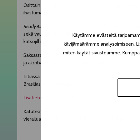
Osittain Lara Croft, osittain Robin Hood –
Sara Twiste
ihastumaan.
Ready.Aim.Fire!
on dynaaminen yhdistelmä notkeusakrobat
sekä vauhdikkaita ohjelmanumeroita. Palkittu esitys ta
Käytämme evästeitä tarjoamamme
katsojille.
kävijämäärämme analysoimiseen. Lis
miten käytät sivustoamme. Kumppanimm
Saksasta käsin työskentelevä Sara Twister on kansainvä
ja akrobaattisen jousiammunnan pioneeri.
Intiassa syntynyt Sara on kasvanut neljällä eri mantereel
Brasiliassa että Saksassa.
Lisätietoja esiintyjästä löydät täältä
.
Katuteatteriohjelman Teatterikesässä mahdollistaa Ma
vierailua tukee Deutsches Kulturzentrum Tampere.