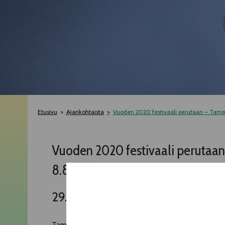
Etusivu
Ajankohtaista
Vuoden 2020 festivaali perutaan – Tampe
Vuoden 2020 festivaali perutaan
8.8.2021
29.4.2020
Tampereen Teatterikesän hallitus on päättänyt 27.