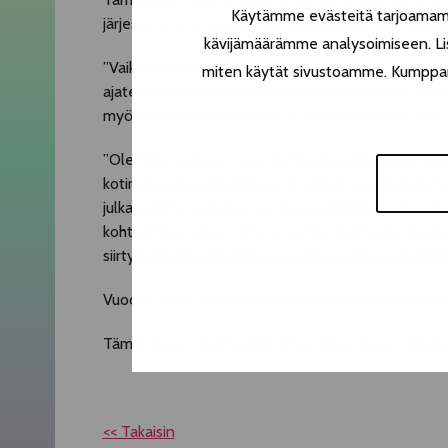
Käytämme evästeitä tarjoamamme
järjestetä tänä vuonna koronavirustilanteen vuoksi.
kävijämäärämme analysoimiseen. Lis
”Vaikka päätös festivaalin perumisesta on raskas, 
miten käytät sivustoamme. Kumppanimm
ajateltava ihmisten terveyttä ja turvallisuutta. P
myöhempään ajankohtaan ei ole mahdollista, sillä 
”Olemme saaneet neuvoteltua pääohjelmiston kansai
kotimaista pääohjelmistoa ei valitettavasti pystytä
julkaisemme esitykset verkkosivuillamme taiteellis
kohtaamme jälleen, myös teatterifestivaalin paris
siirtymällä
Pääohjelmiston verkkosivulle tästä linki
Vuoden 2021 festivaalin kansainvälisiä vierailuesi
Tämän kesän festivaalille myynnissä olleet lahjak
<< Takaisin