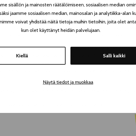
 sisällön ja mainosten räätälöimiseen, sosiaalisen median omin
 Festivaali järjestetään seuraavan kerran 2.–8.8.2021.
äksi jaamme sosiaalisen median, mainosalan ja analytiikka-alan k
on se meidän tapauksessa ainoa vastuullinen ratkaisu. Vallitsevas
e voivat yhdistää näitä tietoja muihin tietoihin, joita olet antanu
äätöksellä voimme myös taata festivaalin jatkuvuuden tulevaisuud
kun olet käyttänyt heidän palvelujaan.
teatterit käynnistävät kautensa syksyllä”, sanoo Teatterikesän to
nväliset esitykset ensi vuodelle. Myös Ohjelmateltan esitykset 
Kiellä
Salli kaikki
 siirtämään aivan sellaisenaan ensi vuodelle. Kunnianosoituksena val
en johtoryhmän saatesanoin. Toivotamme kaikille valtavasti voimia
sa”, toteaa Rosendahl. Voit tutustua tältä vuodelta peruuntunees
stä
.
Näytä tiedot ja muokkaa
tyksiä pyritään julkistamaan mahdollisuuksien mukaan jo tämän vuo
ortit ovat voimassa myös vuoden 2021 festivaalille.