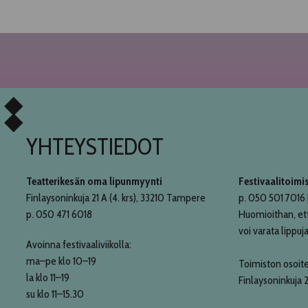
YHTEYSTIEDOT
Teatterikesän oma lipunmyynti
Festivaalitoimi
Finlaysoninkuja 21 A (4. krs), 33210 Tampere
p. 050 501 7016 |
p. 050 471 6018
Huomioithan, et
voi varata lippuja
Avoinna festivaaliviikolla:
ma–pe klo 10–19
Toimiston osoite
la klo 11–19
Finlaysoninkuja 
su klo 11–15.30