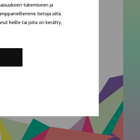
aisuuksien tukemiseen ja
umppaneillemme tietoja siitä,
sa tilanteessa on ennen kaikkea
t heille tai joita on kerätty,
essa. Tapahtuman siirtäminen
iminnanjohtaja
Hanna Rosendahl
.
pyritään siirtämään. Sen sijaan
ituille kotimaisille ryhmille
 sekä luottamusta siihen, että
een kotimaiseen ohjelmistoon
den puolella.