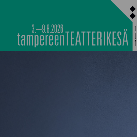
Siirry
sisältöön
3.–9.8.2026
PÄÄOHJELMISTO
TAPAHTUMIEN YÖ