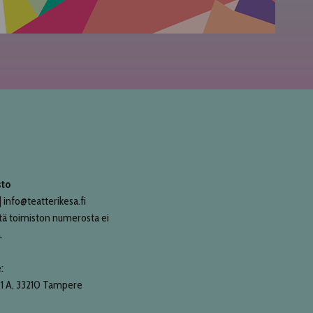
sto
 info@teatterikesa.fi
tä toimiston numerosta ei
.
:
21 A, 33210 Tampere