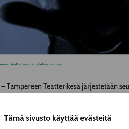
reen Teatterikesä järjestetään seuraav...
 – Tampereen Teatterikesä järjestetään seu
Tämä sivusto käyttää evästeitä
4. pitämässään kokouksessa, että perinteisesti elokuun alussa pid