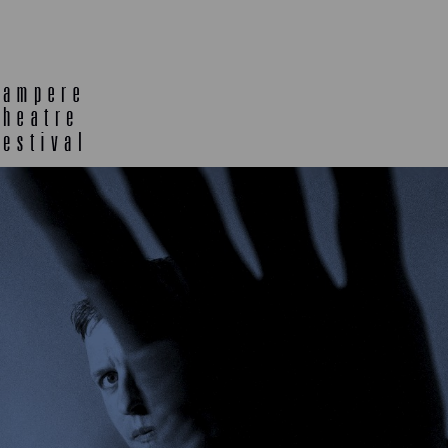
TELTTALAB
OFF TA
MUU OHJELMISTO