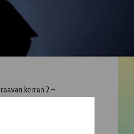
raavan kerran 2.–
ettävää Teatterikesää ei