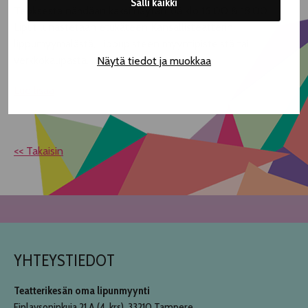
Salli kaikki
Teoksesta nähdään kaksi näytäntöä klo 15.00 & 18.00.
Liput lunastetaan etukäteen Kansallisteatterin
lippumyymälästä, Lippupisteen myyntipisteistä tai
verkkokaupasta.
Näytä tiedot ja muokkaa
Lue lisää
<< Takaisin
YHTEYSTIEDOT
Teatterikesän oma lipunmyynti
Finlaysoninkuja 21 A (4. krs), 33210 Tampere