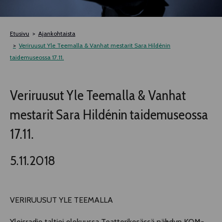
TELTTALAB
Etusivu
Ajankohtaista
OFF TAMPERE
Veriruusut Yle Teemalla & Vanhat mestarit Sara Hildénin
taidemuseossa 17.11.
TAPAHTUMIEN YÖ
Veriruusut Yle Teemalla & Vanhat
MUU OHJELMISTO
mestarit Sara Hildénin taidemuseossa
17.11.
5.11.2018
VERIRUUSUT YLE TEEMALLA
Yleisradio taltioi elokuussa Teatterikesässä nähdyn KOM-