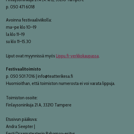
p. 050 471 6018
Avoinna festivaaliviikolla:
ma–pe klo 10–19
la klo 11–19
su klo 11–15.30
Liput ovat myynnissä myös
Lippu.fi-verkkokaupassa
.
Festivaalitoimisto
p. 050 501 7016 | info@teatterikesa.fi
Huomioithan, että toimiston numerosta ei voi varata lippuja.
Toimiston osoite:
Finlaysoninkuja 21 A, 33210 Tampere
Etusivun pääkuva:
Andra Seepter |
Eesti Draamateaterin Rahamaa-esitys