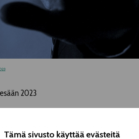
2023
ikesään 2023
eatterikesän oheisohjelmistotiimiin (OFF Tampere ja Tapahtumien 
Tämä sivusto käyttää evästeitä
äviä, kuten yhteydenpitoa esiintyjäryhmiin, ohjelmatietojen kokoam