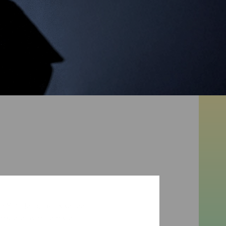
Yö). Harjoittelu sisältää
ista ja toimittamista