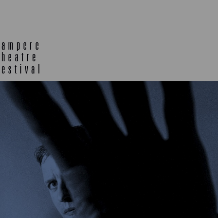
TELTTALAB
OFF TA
MUU OHJELMISTO