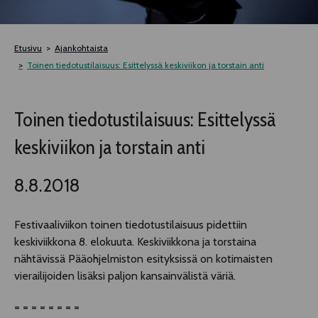
TELTTALAB
Etusivu
Ajankohtaista
OFF TAMPERE
Toinen tiedotustilaisuus: Esittelyssä keskiviikon ja torstain anti
TAPAHTUMIEN YÖ
Toinen tiedotustilaisuus: Esittelyssä
keskiviikon ja torstain anti
MUU OHJELMISTO
8.8.2018
Festivaaliviikon toinen tiedotustilaisuus pidettiin
keskiviikkona 8. elokuuta. Keskiviikkona ja torstaina
nähtävissä Pääohjelmiston esityksissä on kotimaisten
vierailijoiden lisäksi paljon kansainvälistä väriä.
= = = = = = = =