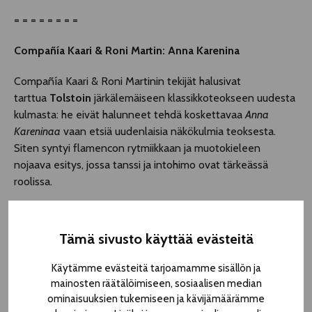
= = = = = = = =
Compañía Kaari & Roni Martin: Anna Karenina
Compañía Kaari & Roni Martinin tekijät halusivat
tarttua
Tolstoin
järkälemäiseen klassikkoteokseen uudesta
kulmasta: he eivät halunneet tehdä koskettavaa
Anna
Kareninaa
vaan etsiä uudenlaisia näkökulmia teoksesta.
Siten syntyi flamencon rytmiikkaan ja muotokieleen
nojaava esitys, jossa tanssi ja intohimo ovat tärkeässä
roolissa.
Liiallista romantiikkaa esityksessä on kuitenkin pyritty
välttämään, sillä teoksessa on haluttu nostaa esiin Tolstoin
Tämä sivusto käyttää evästeitä
kyynistä näkökulmaa rakkauteen: ”Rakkaus ei meitä
pelasta.”
Käytämme evästeitä tarjoamamme sisällön ja
mainosten räätälöimiseen, sosiaalisen median
–Jos romanttisia elementtejä alkaa olla liikaa, uhkailemme
ominaisuuksien tukemiseen ja kävijämäärämme
tanssijoita kuuden tunnin
Aki Kaurismäki
-