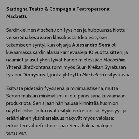
Sardegna Teatro & Compagnia Teatropersona:
Macbettu
Sardinkielinen
Macbettu
on fyysinen ja huippuunsa hiottu
versio
Shakespearen
klassikosta. Idea esityksen
tekemiseen syntyi, kun ohjaaja
Alessandro Serra
oli
kuvaamassa sardinialaisia karnevaaleja 10 vuotta sitten, ja
naamiot ja asut yhdistyivät hänen mielessään
Macbethiin
.
Yhtenä lähtökohtana toimi myös Suur-Kreikan Syrakusan
tyranni
Dionysios I,
jonka yhteyttä
Macbethiin
esitys kuvaa.
Esitystä pidetään fyysisenä ja minimalistisena, mutta
Serran mukaan minimalismi ei ole paras sana kuvaamaan
produktiota. Sen sijaan hän haluaa kiinnittää huomion
näyttelijöihin, jotka ovat esityksen keskiössä. Fyysisyys ja
eräänlainen yksinkertaisuus näkyvät myös valoissa:
erikoisten valoefektien sijaan Serra haluaa valojen
tanssivan.