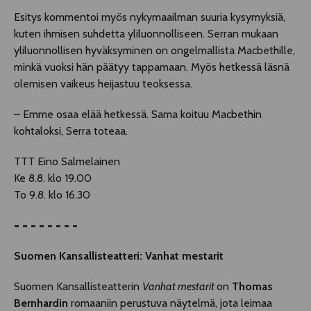
Esitys kommentoi myös nykymaailman suuria kysymyksiä,
kuten ihmisen suhdetta yliluonnolliseen. Serran mukaan
yliluonnollisen hyväksyminen on ongelmallista Macbethille,
minkä vuoksi hän päätyy tappamaan. Myös hetkessä läsnä
olemisen vaikeus heijastuu teoksessa.
– Emme osaa elää hetkessä. Sama koituu Macbethin
kohtaloksi, Serra toteaa.
TTT Eino Salmelainen
Ke 8.8. klo 19.00
To 9.8. klo 16.30
= = = = = = = =
Suomen Kansallisteatteri: Vanhat mestarit
Suomen Kansallisteatterin
Vanhat mestarit
on
Thomas
Bernhardin
romaaniin perustuva näytelmä, jota leimaa