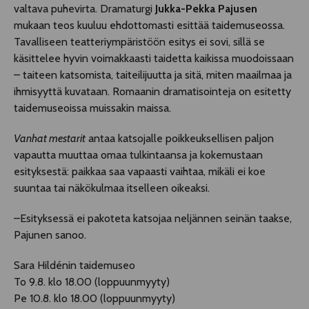
valtava puhevirta. Dramaturgi
Jukka-Pekka Pajusen
mukaan teos kuuluu ehdottomasti esittää taidemuseossa.
Tavalliseen teatteriympäristöön esitys ei sovi, sillä se
käsittelee hyvin voimakkaasti taidetta kaikissa muodoissaan
– taiteen katsomista, taiteilijuutta ja sitä, miten maailmaa ja
ihmisyyttä kuvataan. Romaanin dramatisointeja on esitetty
taidemuseoissa muissakin maissa.
Vanhat mestarit
antaa katsojalle poikkeuksellisen paljon
vapautta muuttaa omaa tulkintaansa ja kokemustaan
esityksestä: paikkaa saa vapaasti vaihtaa, mikäli ei koe
suuntaa tai näkökulmaa itselleen oikeaksi.
–Esityksessä ei pakoteta katsojaa neljännen seinän taakse,
Pajunen sanoo.
Sara Hildénin taidemuseo
To 9.8. klo 18.00 (loppuunmyyty)
Pe 10.8. klo 18.00 (loppuunmyyty)