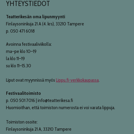
YHTEYSTIEDOT
Teatterikesän oma lipunmyynti
Finlaysoninkuja 21 A (4. krs), 33210 Tampere
p. 050 471 6018
Avoinna festivaaliviikolla:
ma–pe klo 10–19
la klo 11–19
su klo 11–15.30
Liput ovat myynnissä myös
Lippu.fi-verkkokaupassa
.
Festivaalitoimisto
p. 050 501 7016 | info@teatterikesa.fi
Huomioithan, että toimiston numerosta ei voi varata lippuja.
Toimiston osoite:
Finlaysoninkuja 21 A, 33210 Tampere