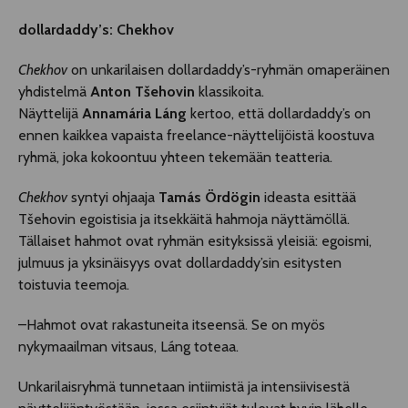
dollardaddy’s: Chekhov
Chekhov
on unkarilaisen dollardaddy’s-ryhmän omaperäinen
yhdistelmä
Anton Tšehovin
klassikoita.
Näyttelijä
Annamária Láng
kertoo, että dollardaddy’s on
ennen kaikkea vapaista freelance-näyttelijöistä koostuva
ryhmä, joka kokoontuu yhteen tekemään teatteria.
Chekhov
syntyi ohjaaja
Tamás Ördögin
ideasta esittää
Tšehovin egoistisia ja itsekkäitä hahmoja näyttämöllä.
Tällaiset hahmot ovat ryhmän esityksissä yleisiä: egoismi,
julmuus ja yksinäisyys ovat dollardaddy’sin esitysten
toistuvia teemoja.
–Hahmot ovat rakastuneita itseensä. Se on myös
nykymaailman vitsaus, Láng toteaa.
Unkarilaisryhmä tunnetaan intiimistä ja intensiivisestä