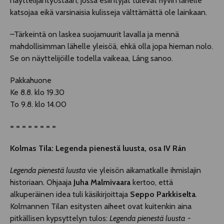
näyttelijäntyöstään, jossa esiintyjät tulevat hyvin lähelle
katsojaa eikä varsinaisia kulisseja välttämättä ole lainkaan.
–Tärkeintä on laskea suojamuurit lavalla ja mennä
mahdollisimman lähelle yleisöä, ehkä olla jopa hieman nolo.
Se on näyttelijöille todella vaikeaa, Láng sanoo.
Pakkahuone
Ke 8.8. klo 19.30
To 9.8. klo 14.00
= = = = = = = =
Kolmas Tila: Legenda pienestä luusta, osa IV Rán
Legenda pienestä luusta
vie yleisön aikamatkalle ihmislajin
historiaan. Ohjaaja
Juha Malmivaara
kertoo, että
alkuperäinen idea tuli käsikirjoittaja
Seppo Parkkiselta
.
Kolmannen Tilan esitysten aiheet ovat kuitenkin aina
pitkällisen kypsyttelyn tulos:
Legenda pienestä luusta
-