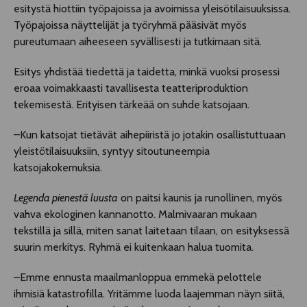
esitystä hiottiin työpajoissa ja avoimissa yleisötilaisuuksissa.
Työpajoissa näyttelijät ja työryhmä pääsivät myös
pureutumaan aiheeseen syvällisesti ja tutkimaan sitä.
Esitys yhdistää tiedettä ja taidetta, minkä vuoksi prosessi
eroaa voimakkaasti tavallisesta teatteriproduktion
tekemisestä. Erityisen tärkeää on suhde katsojaan.
–Kun katsojat tietävät aihepiiristä jo jotakin osallistuttuaan
yleistötilaisuuksiin, syntyy sitoutuneempia
katsojakokemuksia.
Legenda pienestä luusta
on paitsi kaunis ja runollinen, myös
vahva ekologinen kannanotto. Malmivaaran mukaan
tekstillä ja sillä, miten sanat laitetaan tilaan, on esityksessä
suurin merkitys. Ryhmä ei kuitenkaan halua tuomita.
–Emme ennusta maailmanloppua emmekä pelottele
ihmisiä katastrofilla. Yritämme luoda laajemman näyn siitä,