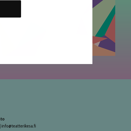
sto
 info@teatterikesa.fi