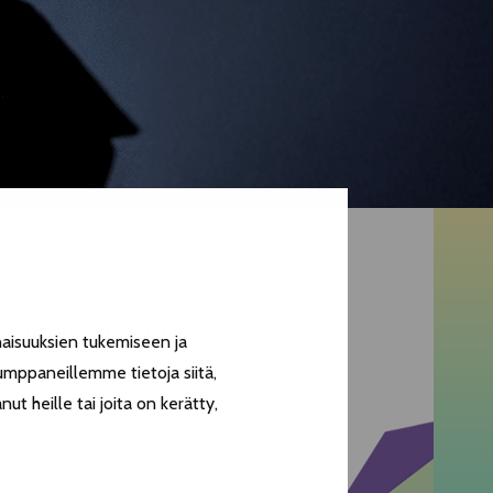
stelyihin pian
aisuuksien tukemiseen ja
umppaneillemme tietoja siitä,
t heille tai joita on kerätty,
Pirkanmaan alueelle 5.8.2021