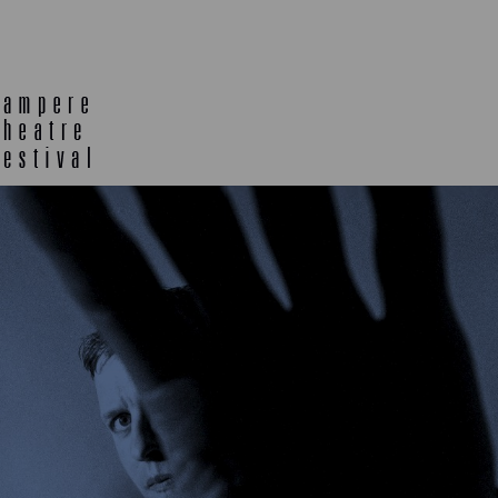
TELTTALAB
OFF TA
MUU OHJELMISTO