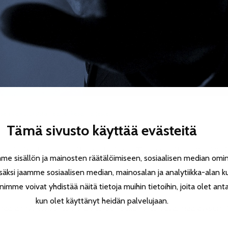
 vaikutuksista Teatterikesän järjestel...
Tämä sivusto käyttää evästeitä
oituksen vaikutuksista Teatterikesän järje
 sisällön ja mainosten räätälöimiseen, sosiaalisen median omin
äksi jaamme sosiaalisen median, mainosalan ja analytiikka-alan k
e voivat yhdistää näitä tietoja muihin tietoihin, joita olet antanu
kun olet käyttänyt heidän palvelujaan.
i määrännyt kokoontumisrajoituksen sekä ns. turvavälimääräyksen 