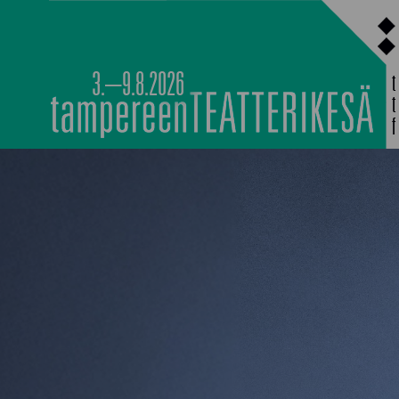
Siirry
sisältöön
3.–9.8.2026
PÄÄOHJELMISTO
TAPAHTUMIEN YÖ