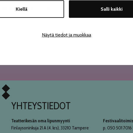
lyihin tämän päivän aikana. Kiitos kärsivällisyydestä!
Kiellä
Salli kaikki
Näytä tiedot ja muokkaa
YHTEYSTIEDOT
Teatterikesän oma lipunmyynti
Festivaalitoimi
Finlaysoninkuja 21 A (4. krs), 33210 Tampere
p. 050 501 7016 |