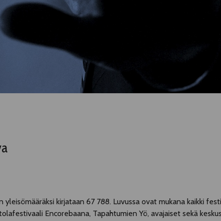
va
yleisömääräksi kirjataan 67 788. Luvussa ovat mukana kaikki festi
olafestivaali Encorebaana, Tapahtumien Yö, avajaiset sekä keskust