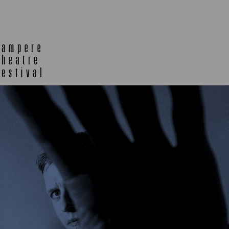
TELTTALAB
OFF TA
MUU OHJELMISTO