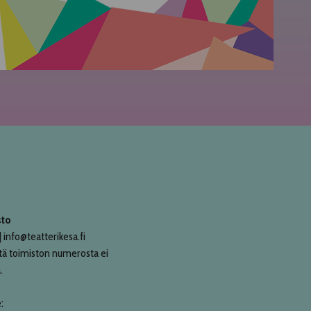
sto
 info@teatterikesa.fi
tä toimiston numerosta ei
.
: