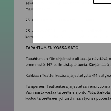
sekä
Electric Beat Orgy
Kivenheitossa. Ohjelmistoon
MD:n tanssijat.
25. OFF TAMPERE ENNÄTYSLUKEMIIN
25-vuotias OFF Tampere -ohjelmisto oli mahtavampi
kerran Cirkus Ruska -festivaali, jonka hienot katusi
TAPAHTUMIEN YÖSSÄ SATOI
Tapahtumien Yön ohjelmisto oli laaja ja näyttävä, mu
enemmistö, 147, oli ilmaistapahtumia. Kävijämäärä 
Kaikkiaan Teatterikesässä järjestetystä 414 esitykse
Tampereen Teatterikesä järjestetään ensi vuonna 7.
Valinnoista vastaa taiteellinen johto
Milja Sarkola
kuuluu taiteelliseen johtoryhmään työnsä puolesta