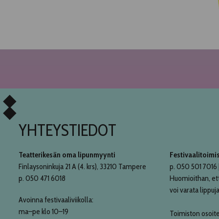
YHTEYSTIEDOT
Teatterikesän oma lipunmyynti
Festivaalitoimi
Finlaysoninkuja 21 A (4. krs), 33210 Tampere
p. 050 501 7016 |
p. 050 471 6018
Huomioithan, et
voi varata lippuja
Avoinna festivaaliviikolla:
ma–pe klo 10–19
Toimiston osoite