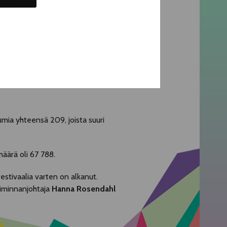
lävät mallinuket, Tanssiteatteri
anssa synenergian jakoi jo toisen
tumia yhteensä 209, joista suuri
määrä oli 67 788.
estivaalia varten on alkanut.
toiminnanjohtaja
Hanna Rosendahl