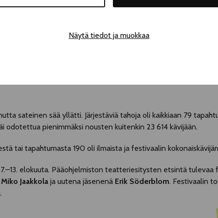
 kuuluivat myös Tampereen Sokoksen näyteikkunassa esiintyneet e
Näytä tiedot ja muokkaa
 kuin koskaan ja katsojamäärä nousi 25 587:ään. Teatterikesän k
rkusesitykset värittivät kaupunkikuvaa.
tta sateinen sää yllätti. Järjestäviä tahoja oli kaikkiaan 79 tapah
jäi odotettua pienimmäksi nousten kuitenkin 23 614 kävijään.
stä tai tapahtumasta 190 oli ilmaista ja festivaalin kokonaiskävijä
–13. elokuuta. Pääohjelmiston teatteriesitysten etsintä tulevaa f
,
Miko Jaakkola
ja uutena jäsenenä
Erik Söderblom
. Festivaalin 
.