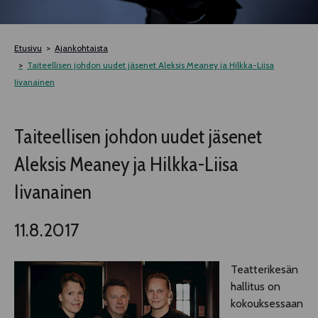
TELTTALAB
Etusivu
Ajankohtaista
OFF TAMPERE
Taiteellisen johdon uudet jäsenet Aleksis Meaney ja Hilkka-Liisa
Iivanainen
TAPAHTUMIEN YÖ
Taiteellisen johdon uudet jäsenet
MUU OHJELMISTO
Aleksis Meaney ja Hilkka-Liisa
Iivanainen
11.8.2017
Teatterikesän
hallitus on
kokouksessaan