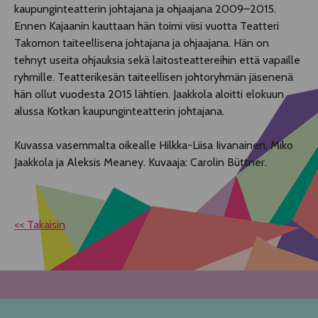
kaupunginteatterin johtajana ja ohjaajana 2009–2015.
Ennen Kajaanin kauttaan hän toimi viisi vuotta Teatteri
Takomon taiteellisena johtajana ja ohjaajana. Hän on
tehnyt useita ohjauksia sekä laitosteattereihin että vapaille
ryhmille. Teatterikesän taiteellisen johtoryhmän jäsenenä
hän ollut vuodesta 2015 lähtien. Jaakkola aloitti elokuun
alussa Kotkan kaupunginteatterin johtajana.
Kuvassa vasemmalta oikealle Hilkka-Liisa Iivanainen, Miko
Jaakkola ja Aleksis Meaney. Kuvaaja: Carolin Büttner.
<< Takaisin