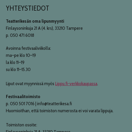
YHTEYSTIEDOT
Teatterikesän oma lipunmyynti
Finlaysoninkuja 21 A (4. krs), 33210 Tampere
p. 050 471 6018
Avoinna festivaaliviikolla:
ma–pe klo 10–19
la klo 11–19
su klo 11–15.30
Liput ovat myynnissä myös
Lippu.fi-verkkokaupassa
.
Festivaalitoimisto
p. 050 501 7016 | info@teatterikesa.fi
Huomioithan, että toimiston numerosta ei voi varata lippuja.
Toimiston osoite:
Finlaysoninkuja 21 A, 33210 Tampere