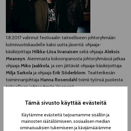
1.8.2017 valinnut festivaalin taiteelliseen johtoryhmään
kolmivuotiskaudelle kaksi uutta jäsentä: ohjaaja-
käsikirjoittaja
Hilkka-Liisa Iivanaisen
sekä ohjaaja
Aleksis
Meaneyn
. Aiemmasta kokoonpanosta johtoryhmässä jatkaa
ohjaaja
Miko Jaakkola
, ja sen jättävät ohjaaja-käsikirjoittaja
Milja Sarkola
ja ohjaaja
Erik Söderblom
. Teatterikesän
toiminnanjohtaja
Hanna Rosendahl
toimii työnsä puolesta
taiteellisen johtoryhmän jäsenenä.
Hilkka-Liisa Iivanainen (s. 1980) on toiminut vuodesta 2016
Tämä sivusto käyttää evästeitä
lähtien Teatteri Jurkan taiteellisena johtajana. Hän on
valmistunut Teatterikorkeakoulusta vuonna 2010
Käytämme evästeitä tarjoamamme sisällön ja
teatteritaiteen maisteriksi, ja opiskellut myös Chicagossa
mainosten räätälöimiseen, sosiaalisen median
teatteritaidetta. Iivanaisen ohjaukset ovat pääsääntöisesti
ominaisuuksien tukemiseen ja kävijämäärämme