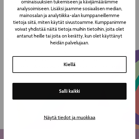
julkistetaan tiedotustilaisuudessa 4. toukokuuta. Samalla
ominaisuuksien tukemiseen ja kävijämäärämme
julkistetaan myös Keskustorilla sijaitsevan Ohjelmateltan
analysoimiseen. Lisäksi jaamme sosiaalisen median,
mainosalan ja analytiikka-alan kumppaneillemme
esitykset. Liput tulevat myyntiin Lippupisteen
tietoja siitä, miten käytät sivustoamme. Kumppanimme
toimipisteisiin ja verkkopalveluun, lisäksi lippuja voi ostaa
voivat yhdistää näitä tietoja muihin tietoihin, joita olet
Teatterikesän omasta lipunmyynnistä, Tullikamarin
antanut heille tai joita on kerätty, kun olet käyttänyt
kulttuurikeskuksesta (Tullikamarin aukio 2, 2 krs.).
heidän palvelujaan.
Pääohjelmiston suunnittelusta ja valinnoista on vastannut
taiteellinen johtoryhmä Miko Jaakkola, Hilkka-Liisa
Kiellä
Iivanainen ja Aleksis Meaney, yhdessä toiminnanjohtaja
Hanna Rosendahlin kanssa. Ohjelmateltan sisällön on
puolestaan suunnittelut Mervi Paavilainen.
Salli kaikki
<< Takaisin
Näytä tiedot ja muokkaa