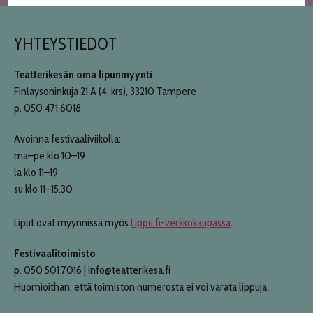
YHTEYSTIEDOT
Teatterikesän oma lipunmyynti
Finlaysoninkuja 21 A (4. krs), 33210 Tampere
p. 050 471 6018
Avoinna festivaaliviikolla:
ma–pe klo 10–19
la klo 11–19
su klo 11–15.30
Liput ovat myynnissä myös
Lippu.fi-verkkokaupassa
.
Festivaalitoimisto
p. 050 501 7016 | info@teatterikesa.fi
Huomioithan, että toimiston numerosta ei voi varata lippuja.