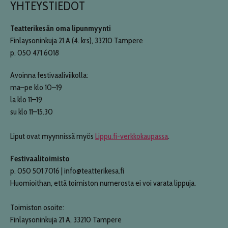
YHTEYSTIEDOT
Teatterikesän oma lipunmyynti
Finlaysoninkuja 21 A (4. krs), 33210 Tampere
p. 050 471 6018
Avoinna festivaaliviikolla:
ma–pe klo 10–19
la klo 11–19
su klo 11–15.30
Liput ovat myynnissä myös
Lippu.fi-verkkokaupassa
.
Festivaalitoimisto
p. 050 501 7016 | info@teatterikesa.fi
Huomioithan, että toimiston numerosta ei voi varata lippuja.
Toimiston osoite:
Finlaysoninkuja 21 A, 33210 Tampere