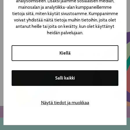
analysoimiseen. Lisäksi jaamme sosiaalisen median,
ohjelmatarjonnasta sekä tarjouksia ja maksuttomia
mainosalan ja analytiikka-alan kumppaneillemme
arpajaisia. Katso päivän ohjelma
täältä
.
tietoja siitä, miten käytät sivustoamme. Kumppanimme
voivat yhdistää näitä tietoja muihin tietoihin, joita olet
Teatterikesän arpajaispalkintoina on lippuja Teatterikesän
antanut heille tai joita on kerätty, kun olet käyttänyt
Pääohjelmiston tai Ohjelmateltan valinnaisiin esityksiin.
heidän palvelujaan.
Kiellä
Pääohjelmisto ja Ohjelmateltan esitykset julkistetaan
torstaina 4.5. klo 13.00.
Salli kaikki
<< Takaisin
Näytä tiedot ja muokkaa