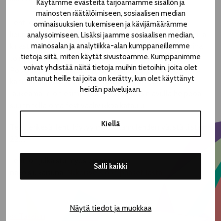
Käytämme evästeitä tarjoamamme sisällön ja
mainosten räätälöimiseen, sosiaalisen median
Lehti on jaossa esimerkiksi Teatterikesän omassa
ominaisuuksien tukemiseen ja kävijämäärämme
lipunmyynnissä, hotellien auloissa, museoiden infopisteillä,
analysoimiseen. Lisäksi jaamme sosiaalisen median,
mainosalan ja analytiikka-alan kumppaneillemme
kirjastoissa ja keskusta-alueen kahviloissa. Jakelupaikkoina
tietoja siitä, miten käytät sivustoamme. Kumppanimme
toimivat esimerkiksi pääkirjasto Metso ja Visit Tampere
voivat yhdistää näitä tietoja muihin tietoihin, joita olet
PopUp -piste Keskustorin Kesäkeitaalla. Lehtinen
antanut heille tai joita on kerätty, kun olet käyttänyt
kannattaa napata matkaan, sillä Tunnista tuntiin
heidän palvelujaan.
‑aukeamalle on esimerkiksi korostustussin avulla helppoa
suunnitella oma festivaaliviikkoaikataulu.
Kiellä
Teatterikesä-lehti löytyy myös Aamulehden välistä tiistaina
22.7.
Lehti on julkaistu myös digitaalisena
Salli kaikki
näköisjulkaisuna.
Näköisversioon pääset tästä.
Näytä tiedot ja muokkaa
<< Takaisin