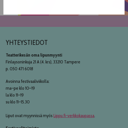
YHTEYSTIEDOT
Teatterikesän oma lipunmyynti
Finlaysoninkuja 21 A (4. krs), 33210 Tampere
p. 050 471 6018
Avoinna festivaaliviikolla:
ma–pe klo 10–19
la klo 11–19
su klo 11–15.30
Liput ovat myynnissä myös
Lippu.fi-verkkokaupassa
.