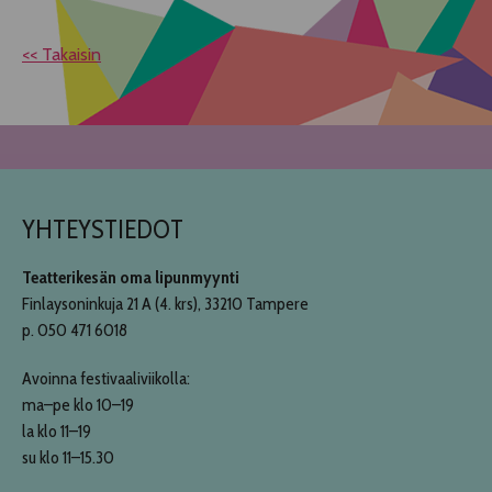
<< Takaisin
YHTEYSTIEDOT
Teatterikesän oma lipunmyynti
Finlaysoninkuja 21 A (4. krs), 33210 Tampere
p. 050 471 6018
Avoinna festivaaliviikolla:
ma–pe klo 10–19
la klo 11–19
su klo 11–15.30