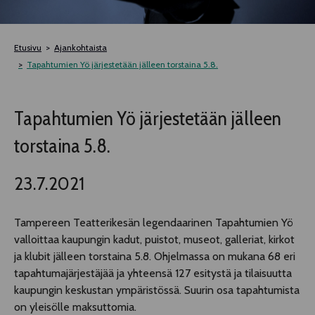
TELTTALAB
Etusivu
Ajankohtaista
OFF TAMPERE
Tapahtumien Yö järjestetään jälleen torstaina 5.8.
TAPAHTUMIEN YÖ
Tapahtumien Yö järjestetään jälleen
torstaina 5.8.
MUU OHJELMISTO
23.7.2021
Tampereen Teatterikesän legendaarinen Tapahtumien Yö
valloittaa kaupungin kadut, puistot, museot, galleriat, kirkot
ja klubit jälleen torstaina 5.8. Ohjelmassa on mukana 68 eri
tapahtumajärjestäjää ja yhteensä 127 esitystä ja tilaisuutta
kaupungin keskustan ympäristössä. Suurin osa tapahtumista
on yleisölle maksuttomia.