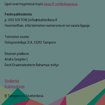
Liput ovat myynnissä myös
Lippu.fi-verkkokaupassa
.
Festivaalitoimisto
p. 050 501 7016 | info@teatterikesa.fi
Huomioithan, että toimiston numerosta ei voi varata lippuja.
Toimiston osoite:
Finlaysoninkuja 21 A, 33210 Tampere
Etusivun pääkuva:
Andra Seepter |
Eesti Draamateaterin Rahamaa-esitys
Sivukartta
Evästeseloste
©
Tampereen Teatterikesä