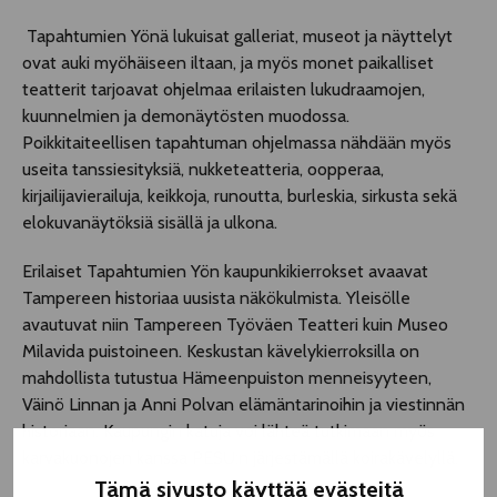
Tapahtumien Yönä lukuisat galleriat, museot ja näyttelyt
ovat auki myöhäiseen iltaan, ja myös monet paikalliset
teatterit tarjoavat ohjelmaa erilaisten lukudraamojen,
kuunnelmien ja demonäytösten muodossa.
Poikkitaiteellisen tapahtuman ohjelmassa nähdään myös
useita tanssiesityksiä, nukketeatteria, oopperaa,
kirjailijavierailuja, keikkoja, runoutta, burleskia, sirkusta sekä
elokuvanäytöksiä sisällä ja ulkona.
Erilaiset Tapahtumien Yön kaupunkikierrokset avaavat
Tampereen historiaa uusista näkökulmista. Yleisölle
avautuvat niin Tampereen Työväen Teatteri kuin Museo
Milavida puistoineen. Keskustan kävelykierroksilla on
mahdollista tutustua Hämeenpuiston menneisyyteen,
Väinö Linnan ja Anni Polvan elämäntarinoihin ja viestinnän
historiaan. Kaupungin katuja voi lähteä tutkimaan myös
karvakuonojen kanssa PESU:n järjestämällä koirakävelyllä.
Tämä sivusto käyttää evästeitä