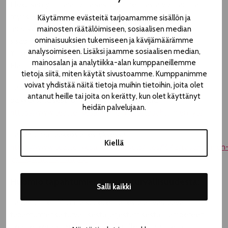
Elokuisen yön taianomaisesta tunnelmasta voi nauttia
myös Rauhaniemen Yösaunassa, Pirkanmaan
Käytämme evästeitä tarjoamamme sisällön ja
musiikkiopiston järjestämässä Lyhtyjen yössä, Arttelin
mainosten räätälöimiseen, sosiaalisen median
ominaisuuksien tukemiseen ja kävijämäärämme
sisäpihafestivaalilla ja Pispalan kulttuuriyhdistyksen
analysoimiseen. Lisäksi jaamme sosiaalisen median,
Yöperhosjurtassa. Tapahtumarikkaan illan viimeistelee
mainosalan ja analytiikka-alan kumppaneillemme
Flamman perinteinen tulishow Mältinrannassa.
tietoja siitä, miten käytät sivustoamme. Kumppanimme
voivat yhdistää näitä tietoja muihin tietoihin, joita olet
Tapahtumien Yön ohjelmaa voi selata kellonajoittain tai
antanut heille tai joita on kerätty, kun olet käyttänyt
paikkakohtaisesti ohjelmiston verkkosivulla:
heidän palvelujaan.
https://www.teatterikesa.fi/ohjelmisto/tapahtumien-yo/
Tapahtumat aakkosjärjestyksessä:
Kiellä
https://www.teatterikesa.fi/site/assets/files/1642/tapahtumien
yo-tapahtumalista.pdf
Huomio tapahtumien terveysturvallisuudesta:
Salli kaikki
Tapahtumien Yön tilaisuuksien järjestäjät vastaavat
tapahtumiensa turvallisesta järjestämisestä. Tampereen
Teatterikesä suosittelee osallistujille, esiintyjille ja