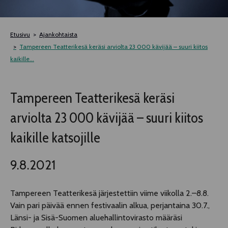
TELTTALAB
Etusivu
Ajankohtaista
OFF TAMPERE
Tampereen Teatterikesä keräsi arviolta 23 000 kävijää – suuri kiitos
kaikille...
TAPAHTUMIEN YÖ
Tampereen Teatterikesä keräsi
MUU OHJELMISTO
arviolta 23 000 kävijää – suuri kiitos
kaikille katsojille
9.8.2021
Tampereen Teatterikesä järjestettiin viime viikolla 2.–8.8.
Vain pari päivää ennen festivaalin alkua, perjantaina 30.7.,
Länsi- ja Sisä-Suomen aluehallintovirasto määräsi