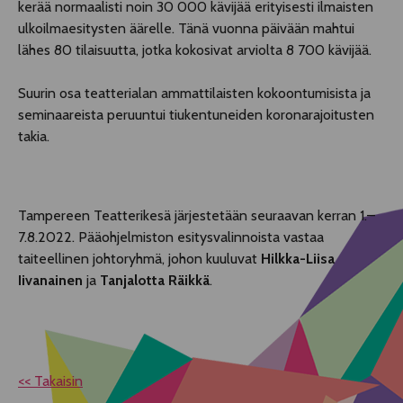
kerää normaalisti noin 30 000 kävijää erityisesti ilmaisten
ulkoilmaesitysten äärelle. Tänä vuonna päivään mahtui
lähes 80 tilaisuutta, jotka kokosivat arviolta 8 700 kävijää.
Suurin osa teatterialan ammattilaisten kokoontumisista ja
seminaareista peruuntui tiukentuneiden koronarajoitusten
takia.
Tampereen Teatterikesä järjestetään seuraavan kerran 1.–
7.8.2022. Pääohjelmiston esitysvalinnoista vastaa
taiteellinen johtoryhmä, johon kuuluvat
Hilkka-Liisa
Iivanainen
ja
Tanjalotta Räikkä
.
<< Takaisin