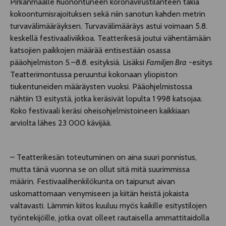
Pirkanmaalle huonontuneen koronavirustilanteen takia
kokoontumisrajoituksen sekä niin sanotun kahden metrin
turvavälimääräyksen. Turvavälimääräys astui voimaan 5.8.
keskellä festivaaliviikkoa. Teatterikesä joutui vähentämään
katsojien paikkojen määrää entisestään osassa
pääohjelmiston 5.–8.8. esityksiä. Lisäksi
Familjen Bra
-esitys
Teatterimontussa peruuntui kokonaan yliopiston
tiukentuneiden määräysten vuoksi. Pääohjelmistossa
nähtiin 13 esitystä, jotka keräsivät lopulta 1 998 katsojaa.
Koko festivaali keräsi oheisohjelmistoineen kaikkiaan
arviolta lähes 23 000 kävijää.
– Teatterikesän toteutuminen on aina suuri ponnistus,
mutta tänä vuonna se on ollut sitä mitä suurimmissa
määrin. Festivaalihenkilökunta on taipunut aivan
uskomattomaan venymiseen ja kiitän heistä jokaista
valtavasti. Lämmin kiitos kuuluu myös kaikille esitystilojen
työntekijöille, jotka ovat olleet rautaisella ammattitaidolla