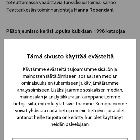
toteuttamassa vaadittavia turvallisuustoimia, sanoo
Teatterikesän toiminnanjohtaja
Hanna Rosendahl
.
Pääohjelmisto keräsi lopulta kaikkiaan 1 998 katsojaa
Pääohjelmistossa nähtiin 13 esitystä, joista 11 oli
loppuunmyyty. Jos pääohjelmiston näytökset olisi voitu
Tämä sivusto käyttää evästeitä
toteuttaa ennalta suunnitellun mukaisesti 50 prosentin
täyttökapasiteetilla koko viikon ajan, yleisöä olisi voitu
Käytämme evästeitä tarjoamamme sisällön ja
ottaa katsomoihin noin 4 000. Nyt esityksiä pääsi
mainosten räätälöimiseen, sosiaalisen median
seuraamaan 1 998 katsojaa.
ominaisuuksien tukemiseen ja kävijämäärämme
analysoimiseen. Lisäksi jaamme sosiaalisen median,
mainosalan ja analytiikka-alan kumppaneillemme
Ensimmäistä kertaa G Livelab -musiikkiklubilla järjestetty
tietoja siitä, miten käytät sivustoamme. Kumppanimme
TelttaLab-ohjelmisto keräsi 879 katsojaa. Esityksiä nähtiin
voivat yhdistää näitä tietoja muihin tietoihin, joita olet
yhteensä 10, joista seitsemän oli loppuunmyyty.
antanut heille tai joita on kerätty, kun olet käyttänyt
heidän palvelujaan.
Yleisölle avoin festivaalin avajaistilaisuus järjestettiin
Laikunlavalla tiistaina 3.8. Avajaisiin osallistui arviolta pari