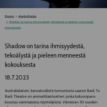
TELTTALAB
Etusivu
Ajankohtaista
OFF TAMPERE
Shadow on tarina ihmisyydestä, tekoälystä ja pieleen menneestä
kokouksesta
TAPAHTUMIEN YÖ
Shadow on tarina ihmisyydestä,
MUU OHJELMISTO
tekoälystä ja pieleen menneestä
kokouksesta
18.7.2023
Australialainen, kansainvälistä tunnustusta saanut Back To
Back Theatre on ammattilaisteatteri, jonka kokoonpano
koostuu vammaisista näyttelijöistä. Viimeisen 30 vuoden