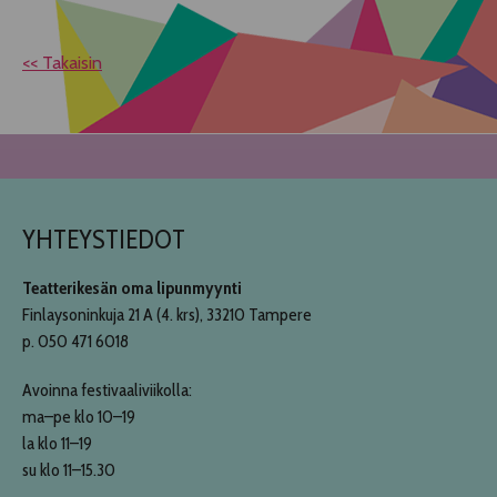
<< Takaisin
YHTEYSTIEDOT
Teatterikesän oma lipunmyynti
Finlaysoninkuja 21 A (4. krs), 33210 Tampere
p. 050 471 6018
Avoinna festivaaliviikolla:
ma–pe klo 10–19
la klo 11–19
su klo 11–15.30