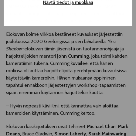
Näytä tiedot ja muokkaa
vaiheessa tavoitteena oli muodostaa harjoittelijoiden
ympärille tiimi, joka olisi harjoittelijoiden tukena ja auttaisi
luomaan oppimiskokemuksiin kannustavaa ilmapiiriä.
Elokuvan kolme viikkoa kestäneet kuvaukset järjestettiin
joulukuussa 2020 Geelongissa ja sen lähialueilla. Yksi
Shadow
-elokuvan tiimin jäsenistä on tuotannonohjaaja ja
harjoittelijoiden mentori
John Cumming
, joka toimi kahden
kameratiimin tukena. Cumming kuvailee, että hänen
roolinsa oli auttaa harjoittelijoita perehtymään kuvauksissa
käytettäviin kameroihin. Hänen mukaansa oppiminen
tapahtui ennakkoon järjestettyjen workshop-tapaamisten
sijaan enemmän käytännön harjoittelun kautta.
– Hyvin nopeasti kävi ilmi, että kannattaa vain aloittaa
kameroiden käyttäminen, Cumming kertoo.
Elokuvan käsikirjoituksen ovat tehneet
Michael Chan
,
Mark
Deans
, Bruce Gladwin,
Simon Laherty
,
Sarah Mainwaring
,