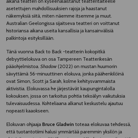
aikana teatteri on kyseenalaistanut teatteritaiteelle
asetettujen mahdollisuuksien rajoja ja haastanut
näkemyksiä siitä, miten näemme itsemme ja muut.
Australian Geelongissa sijaitseva teatteri on voittanut
historiansa aikana useita kansallisia ja kansainvälisiä
palkintoja esityksillään.
Tänä vuonna Back to Back -teatterin kokopitkä
debyyttielokuva on osa Tampereen Teatterikesän
pääohjelmistoa.
Shadow
(2022) on mustan huumorin
sävyttämä 56-minuuttinen elokuva, jonka päähenkilöinä
ovat Simon, Scott ja Sarah, kolme kehitysvammaista
aktivistia. Elokuvassa he järjestävät kaupungintalolla
kokouksen, jossa on tarkoitus pohtia tekoälyn vaikutuksia
tulevaisuudessa. Kohteliaana alkanut keskustelu ajautuu
nopeasti kaaokseen.
Elokuvan ohjaaja
Bruce Gladwin
toteaa elokuvaa tehdessä,
että tuotantotiimi halusi ymmärtää paremmin yksilön ja