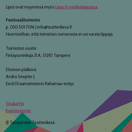
Liput ovat myynnissä myös
Lippu.fi-verkkokaupassa
.
Festivaalitoimisto
p. 050 501 7016 | info@teatterikesa.fi
Huomioithan, että toimiston numerosta ei voi varata lippuja.
Toimiston osoite:
Finlaysoninkuja 21 A, 33210 Tampere
Etusivun pääkuva:
Andra Seepter |
Eesti Draamateaterin Rahamaa-esitys
Sivukartta
Evästeseloste
©
Tampereen Teatterikesä