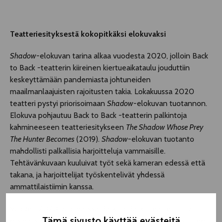
Teatteriesityksestä kokopitkäksi elokuvaksi
Shadow
-elokuvan tarina alkaa vuodesta 2020, jolloin Back
to Back -teatterin kiireinen kiertueaikataulu jouduttiin
keskeyttämään pandemiasta johtuneiden
maailmanlaajuisten rajoitusten takia. Lokakuussa 2020
teatteri pystyi priorisoimaan
Shadow
-elokuvan tuotannon.
Elokuva pohjautuu Back to Back -teatterin palkintoja
kahmineeseen teatteriesitykseen
The Shadow Whose Prey
The Hunter Becomes
(2019).
Shadow
-elokuvan tuotanto
mahdollisti palkallisia harjoitteluja vammaisille.
Tehtävänkuvaan kuuluivat työt sekä kameran edessä että
takana, ja harjoittelijat työskentelivät yhdessä
ammattilaistiimin kanssa.
Vuoden 2020 puolivälissä Back to Back -teatteri ilmoitti
Tämä sivusto käyttää evästeitä
etsivänsä vammaisia henkilöitä, jotka olisivat kiinnostuneet