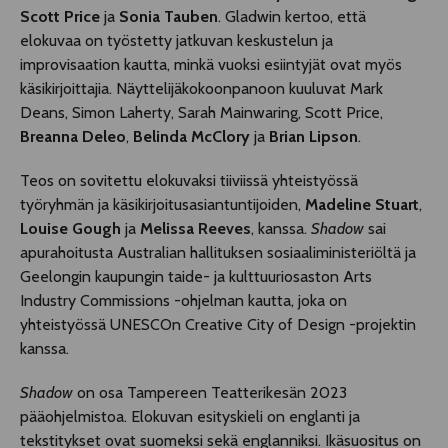
Scott Price
ja
Sonia Tauben
. Gladwin kertoo, että
elokuvaa on työstetty jatkuvan keskustelun ja
improvisaation kautta, minkä vuoksi esiintyjät ovat myös
käsikirjoittajia. Näyttelijäkokoonpanoon kuuluvat Mark
Deans, Simon Laherty, Sarah Mainwaring, Scott Price,
Breanna Deleo
,
Belinda McC
lory
ja
Brian Lipson
.
Teos on sovitettu elokuvaksi tiiviissä yhteistyössä
työryhmän ja käsikirjoitusasiantuntijoiden,
Madeline Stuart
,
Louise Gough
ja
Melissa Reeves
, kanssa.
Shadow
sai
apurahoitusta Australian hallituksen sosiaaliministeriöltä ja
Geelongin kaupungin taide- ja kulttuuriosaston Arts
Industry Commissions -ohjelman kautta, joka on
yhteistyössä UNESCOn Creative City of Design -projektin
kanssa.
S
hadow
on osa Tampereen Teatterikesän 2023
pääohjelmistoa. Elokuvan esityskieli on englanti ja
tekstitykset ovat suomeksi sekä englanniksi. Ikäsuositus on