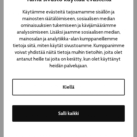
tai joilla olisi kokemusta elokuvan kuvauksissa toimimisesta.
Käytämme evästeitä tarjoamamme sisällön ja
Teatteri sai yhteensä 40 harjoitteluhakemusta eri puolilta
mainosten räätälöimiseen, sosiaalisen median
Australiaa.
Shadow
-elokuvan tuottaja,
Alice Fleming
,
ominaisuuksien tukemiseen ja kävijämäärämme
kertoo, että harjoitteluprosessin ensimmäisessä vaiheessa
analysoimiseen. Lisäksi jaamme sosiaalisen median,
keskusteltiin jokaisen elokuvatuotannosta kiinnostuneen
mainosalan ja analytiikka-alan kumppaneillemme
hakijan kanssa. Keskustelussa käytiin läpi hakijan
tietoja siitä, miten käytät sivustoamme. Kumppanimme
mielenkiinnon kohteita, aikaisempia kokemuksia, mahdollisia
voivat yhdistää näitä tietoja muihin tietoihin, joita olet
rajoitteita sekä mitä tiimi voisi tehdä rajoitteiden
antanut heille tai joita on kerätty, kun olet käyttänyt
poistamiseksi.
heidän palvelujaan.
– Emme halunneet olettaa, mikä olisi parasta yhdellekään
harjoitteluun hakevalle henkilölle. Se oli oppimiskokemus
Kiellä
myös meille. Joskus oli masentavaa kuulla rajoitteista, jotka
estivät osallistumasta ja hankaloittivat tulevaisuuden
polkuja etenkin sellaisten henkilöiden kohdalla, joilla oli jo
Salli kaikki
merkittävää kokemusta elokuvan kuvauksista, Fleming
sanoo.
Flemingin mukaan harjoitteluprosessin seuraavassa