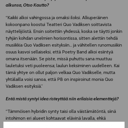
alkunsa, Otso Kautto?
“Kaikki alkoi vahingossa ja omaksi iloksi. Alkuperäinen
kokoonpano koostui Teatteri Quo Vadiksen soittavista
näyttelijöistä. Ensin soitettiin yhdessä, koska se täytti jonkin
tyhjän kohdan unelmien horisontissa, sitten alettiin tehdä
musiikkia Quo Vadiksen esityksiin... ja vähitellen runomusiikin
osuus kasvoi sellaiseksi, että Poetry Band alkoi esiintyä
omana itsenään. Se piste, missä puhuttu sana muuttuu
lauletuksi veti puoleensa; laulun keksiminen uudelleen. Kai
tämä yhtye on ollut paljon velkaa Quo Vadikselle, mutta
yhtälailla voisi sanoa, että PB on inspiroinut monia Quo
Vadiksen esityksiä.”
Entä mistä syntyi idea risteyttää niin erilaisia elementtejä?
“Tämmöisen hybridin synty taisi olla väistämätöntä, siinä
intohimon eri alueet kohtaavat elävinä lavalla, ehkä
pikkuisen kapinahengessäkin. Sana on väkevä teko ja osa