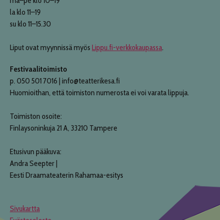
ma–pe klo 10–19
la klo 11–19
su klo 11–15.30
Liput ovat myynnissä myös
Lippu.fi-verkkokaupassa
.
Festivaalitoimisto
p. 050 501 7016 | info@teatterikesa.fi
Huomioithan, että toimiston numerosta ei voi varata lippuja.
Toimiston osoite:
Finlaysoninkuja 21 A, 33210 Tampere
Etusivun pääkuva:
Andra Seepter |
Eesti Draamateaterin Rahamaa-esitys
Sivukartta