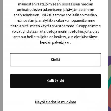
soolona esittäen sekä rakastetuimpia hittejään että
mainosten räätälöimiseen, sosiaalisen median
uusimpia laulujaan
ominaisuuksien tukemiseen ja kävijämäärämme
tänä vuonna julkaistulta
Ikävä mummoa
-albumiltaan.
analysoimiseen. Lisäksi jaamme sosiaalisen median,
Konsertti on Putron tämän vuoden ainoa soolokeikka
mainosalan ja analytiikka-alan kumppaneillemme
Tampereella.
tietoja siitä, miten käytät sivustoamme. Kumppanimme
voivat yhdistää näitä tietoja muihin tietoihin, joita olet
Lipunmyynti konserttiin käynnistyy maanantaina 24.7.
antanut heille tai joita on kerätty, kun olet käyttänyt
heidän palvelujaan.
Teatterikesän lipunmyynnissä sekä Lippu.fi -
myyntipisteissä ja
verkkokaupassa
.
Lue lisää konsertista verkkosivuiltamme.
Kiellä
Salli kaikki
TelttaLab
G Livelabissa
8.–12.8.2023.
Näytä tiedot ja muokkaa
<< Takaisin