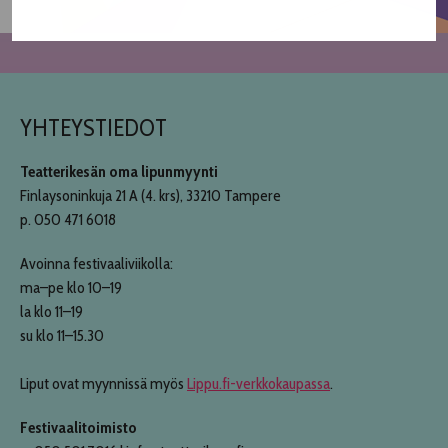
YHTEYSTIEDOT
Teatterikesän oma lipunmyynti
Finlaysoninkuja 21 A (4. krs), 33210 Tampere
p. 050 471 6018
Avoinna festivaaliviikolla:
ma–pe klo 10–19
la klo 11–19
su klo 11–15.30
Liput ovat myynnissä myös
Lippu.fi-verkkokaupassa
.
Festivaalitoimisto