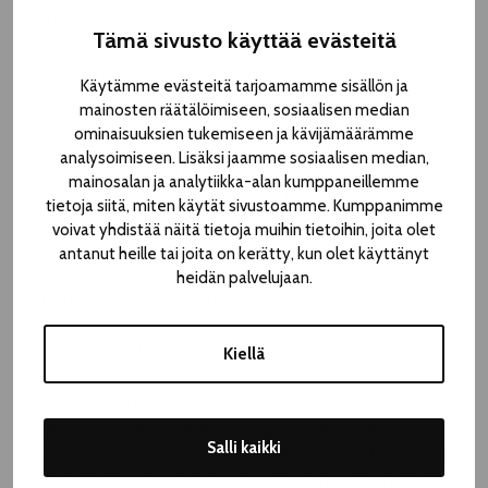
tunnistamme tanssin, kun näemme sen. Tanssin kauneus
Tämä sivusto käyttää evästeitä
on eräällä tapaa siinä, että sen tunteakseen on se
nähtävä,” sanoo Ragnheiður.
Käytämme evästeitä tarjoamamme sisällön ja
mainosten räätälöimiseen, sosiaalisen median
Vastaus kertoo keskeneräisenäkin paljon. Jos tanssi menee
ominaisuuksien tukemiseen ja kävijämäärämme
kommunikaation tuolle puolen, on sanomattakin selvää,
analysoimiseen. Lisäksi jaamme sosiaalisen median,
että siitä voi tuskin puhua. Juuri tästä Retrospektiivissä on
mainosalan ja analytiikka-alan kumppaneillemme
kysymys: siitä, jolle ei löydy sanoja. Mutta kuinka hyvin
tietoja siitä, miten käytät sivustoamme. Kumppanimme
esitys onnistuu tästä aiheesta kertomaan?
voivat yhdistää näitä tietoja muihin tietoihin, joita olet
antanut heille tai joita on kerätty, kun olet käyttänyt
“En kutsuisi tanssiamme onnistuneeksi. Parhaat
heidän palvelujaan.
performanssit ovat epäonnistuneita, tai omaavat
mahdollisuuden epäonnistua. Meidän esityksemme on
keskeneräinen: käytämme kuuluisien säveltäjien
Kiellä
viimeistelemättömiä sävellyksiä, päättymättömien
romaanien juonia, ja loppujen lopuksi emme käännä tekstiä
täysin onnistuneesti. Vaikka se kuulostaakin oudolta, on
Salli kaikki
keskeneräisyys todella tanssin, teatterin ja performanssin
olemus. Romaanin tai elokuvan voi lopettaa. Performanssi