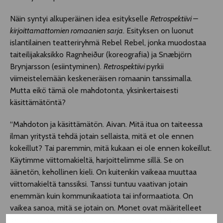
Näin syntyi alkuperäinen idea esitykselle
Retrospektiivi –
kirjoittamattomien romaanien sarja
. Esityksen on luonut
islantilainen teatteriryhmä Rebel Rebel, jonka muodostaa
taiteilijakaksikko Ragnheiður (koreografia) ja Snæbjörn
Brynjarsson (esiintyminen).
Retrospektiivi
pyrkii
viimeistelemään keskeneräisen romaanin tanssimalla.
Mutta eikö tämä ole mahdotonta, yksinkertaisesti
käsittämätöntä?
“Mahdoton ja käsittämätön. Aivan. Mitä itua on taiteessa
ilman yritystä tehdä jotain sellaista, mitä et ole ennen
kokeillut? Tai paremmin, mitä kukaan ei ole ennen kokeillut.
Käytimme viittomakieltä, harjoittelimme sillä. Se on
äänetön, kehollinen kieli. On kuitenkin vaikeaa muuttaa
viittomakieltä tanssiksi. Tanssi tuntuu vaativan jotain
enemmän kuin kommunikaatiota tai informaatiota. On
vaikea sanoa, mitä se jotain on. Monet ovat määritelleet
performanssin ja tanssin, mutta me emme tohdi. Me