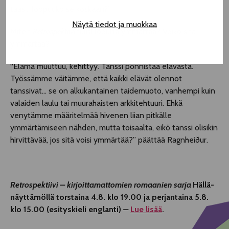
taas… loppuuko se koskaan?”
Näytä tiedot ja muokkaa
Miten
Retrospektiivi
tulisi lopulta ymmärtää? Voiko sitä
ymmärtää?
“Elämä muuttuu, kehittyy. Tanssi ponnistaa elävästä.
Työssämme väitämme, että kaikki elävät olennot
tanssivat… se on alkukantainen taidemuoto, vanhempi kuin
valaiden laulu tai muurahaisten arkkitehtuuri. Ehkä
venytämme määritelmää hivenen liian pitkälle
ymmärtämiseen nähden, mutta toisaalta, eikö tanssi olisikin
hirvittävää, jos sitä voisi ymmärtää?” päättää Ragnheiður.
Retrospektiivi – kirjoittamattomien romaanien sarja
Hällä-
näyttämöllä torstaina 4.8. klo 19.00 ja perjantaina 5.8.
klo 15.00 (esityskieli englanti)
–
Lue lisää
.