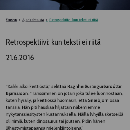
TELTTALAB
Etusivu
Ajankohtaista
Retrospektiivi: kun teksti ei riitä
OFF TAMPERE
Retrospektiivi: kun teksti ei riitä
TAPAHTUMIEN YÖ
21.6.2016
MUU OHJELMISTO
“Kaikki alkoi keittiöstä,” selittää
Ragnheiður Sigurðardóttir
Bjarnarson
. “Tanssiminen on jotain joka tulee luonnostaan,
kuten hyräily, ja keittiössä huomasin, että
Snæbjörn
osaa
tanssia. Hän piti hauskaa hiljattain näkemiemme
nykytanssiesitysten kustannuksella. Näillä lyhyillä sketseillä
oli nimiä, kuten dinosaurus tai joutsen. Pidin hänen
lähestymistapaansa mielenkiintoisena.”