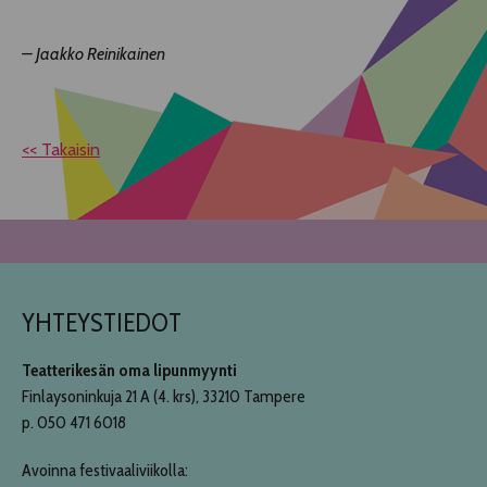
– Jaakko Reinikainen
<< Takaisin
YHTEYSTIEDOT
Teatterikesän oma lipunmyynti
Finlaysoninkuja 21 A (4. krs), 33210 Tampere
p. 050 471 6018
Avoinna festivaaliviikolla: