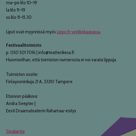
ma–pe klo 10–19
la klo 11–19
su klo 11–15.30
Liput ovat myynnissä myös
Lippu.fi-verkkokaupassa
.
Festivaalitoimisto
p. 050 501 7016 | info@teatterikesa.fi
Huomioithan, että toimiston numerosta ei voi varata lippuja.
Toimiston osoite:
Finlaysoninkuja 21 A, 33210 Tampere
Etusivun pääkuva:
Andra Seepter |
Eesti Draamateaterin Rahamaa-esitys
Sivukartta